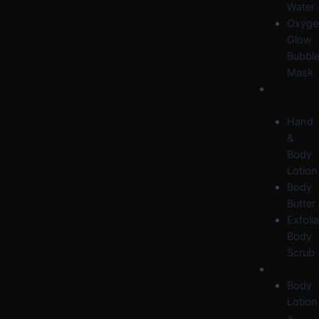
Water
Oxyge
Glow
Bubbl
Mask
BODY
CARE
Hand
&
Body
Lotion
Body
Butter
Exfolia
Body
Scrub
OFFERS
Body
Lotion
+