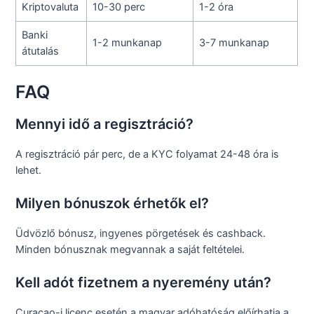
Kriptovaluta
10-30 perc
1-2 óra
Banki
1-2 munkanap
3-7 munkanap
átutalás
FAQ
Mennyi idő a regisztráció?
A regisztráció pár perc, de a KYC folyamat 24-48 óra is
lehet.
Milyen bónuszok érhetők el?
Üdvözlő bónusz, ingyenes pörgetések és cashback.
Minden bónusznak megvannak a saját feltételei.
Kell adót fizetnem a nyeremény után?
Curacao-i licenc esetén a magyar adóhatóság előírhatja a