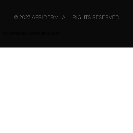
© 2023 AFRIDERM . ALL RIGHTS RESERVED
Powered by
Saleoution.com