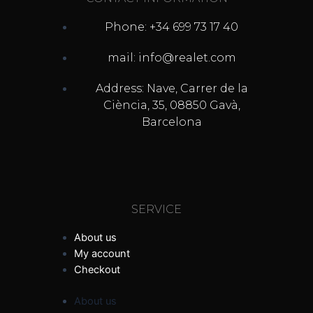
Phone: +34 699 73 17 40
mail: info@realet.com
Address: Nave, Carrer de la
Ciència, 35, 08850 Gavà,
Barcelona
SERVICE
About us
My account
Checkout
About us