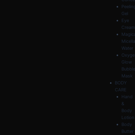
Peelin
Gel
Eye
Cream
Magica
Micella
Water
Oxyge
Glow
Bubbl
Mask
BODY
CARE
Hand
&
Body
Lotion
Body
Butter