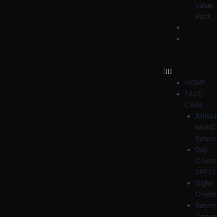
Value
Pack
BLOG
WHY
AFRIDER
HOME
FACE
CARE
AfriSc
MultiC
Sytem
Day
Cream
SPF15
Night
Cream
Serum
Conce