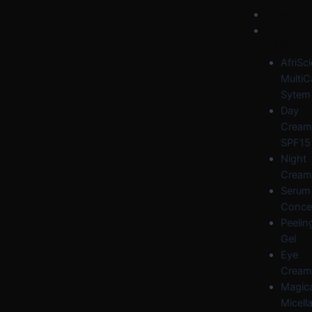
Skip
Post
Menu
HOME
to
navigation
FACE
content
CARE
AfriSc
MultiC
Sytem
Day
Cream
SPF15
Night
Cream
Serum
Conce
Peelin
Gel
Eye
Cream
Magica
Micella