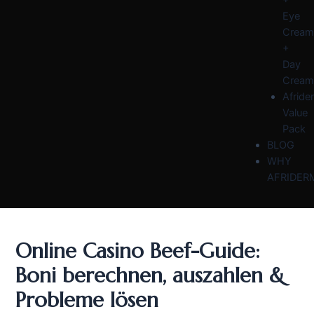
Eye
Cream
+
Day
Cream
Afride
Value
Pack
BLOG
WHY
AFRIDER
Online Casino Beef-Guide:
Boni berechnen, auszahlen &
Probleme lösen