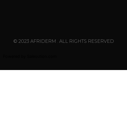
© 2023 AFRIDERM . ALL RIGHTS RESERVED
Powered by
Saleoution.com