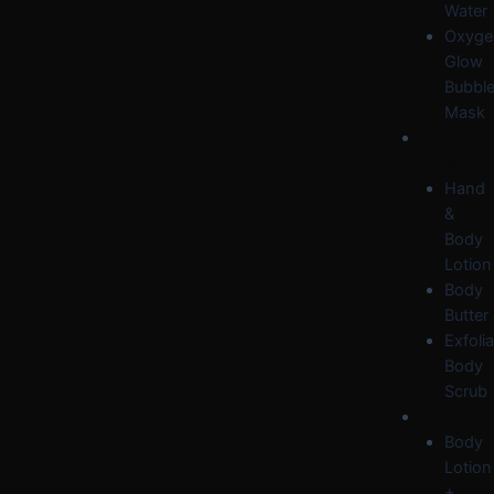
Water
Oxyge
Glow
Bubbl
Mask
BODY
CARE
Hand
&
Body
Lotion
Body
Butter
Exfolia
Body
Scrub
OFFERS
Body
Lotion
+