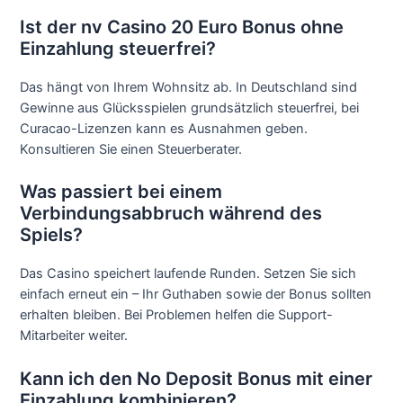
Ist der nv Casino 20 Euro Bonus ohne
Einzahlung steuerfrei?
Das hängt von Ihrem Wohnsitz ab. In Deutschland sind
Gewinne aus Glücksspielen grundsätzlich steuerfrei, bei
Curacao-Lizenzen kann es Ausnahmen geben.
Konsultieren Sie einen Steuerberater.
Was passiert bei einem
Verbindungsabbruch während des
Spiels?
Das Casino speichert laufende Runden. Setzen Sie sich
einfach erneut ein – Ihr Guthaben sowie der Bonus sollten
erhalten bleiben. Bei Problemen helfen die Support-
Mitarbeiter weiter.
Kann ich den No Deposit Bonus mit einer
Einzahlung kombinieren?