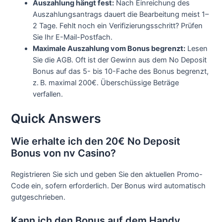
Auszahlung hängt fest:
Nach Einreichung des
Auszahlungsantrags dauert die Bearbeitung meist 1–
2 Tage. Fehlt noch ein Verifizierungsschritt? Prüfen
Sie Ihr E-Mail-Postfach.
Maximale Auszahlung vom Bonus begrenzt:
Lesen
Sie die AGB. Oft ist der Gewinn aus dem No Deposit
Bonus auf das 5- bis 10-Fache des Bonus begrenzt,
z. B. maximal 200€. Überschüssige Beträge
verfallen.
Quick Answers
Wie erhalte ich den 20€ No Deposit
Bonus von nv Casino?
Registrieren Sie sich und geben Sie den aktuellen Promo-
Code ein, sofern erforderlich. Der Bonus wird automatisch
gutgeschrieben.
Kann ich den Bonus auf dem Handy