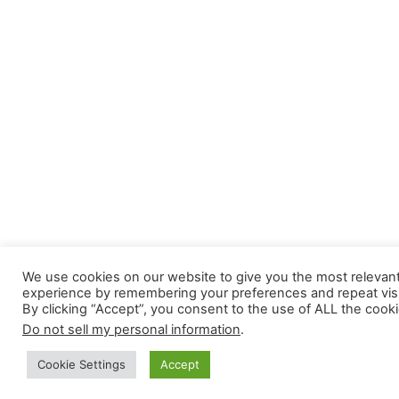
We use cookies on our website to give you the most relevan
experience by remembering your preferences and repeat visi
By clicking “Accept”, you consent to the use of ALL the cooki
Do not sell my personal information
.
Cookie Settings
Accept