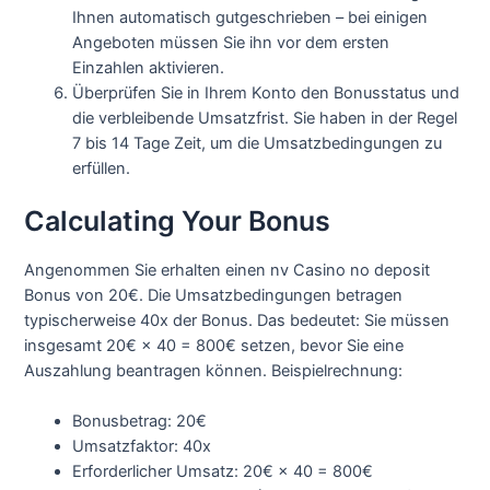
Ihnen automatisch gutgeschrieben – bei einigen
Angeboten müssen Sie ihn vor dem ersten
Einzahlen aktivieren.
Überprüfen Sie in Ihrem Konto den Bonusstatus und
die verbleibende Umsatzfrist. Sie haben in der Regel
7 bis 14 Tage Zeit, um die Umsatzbedingungen zu
erfüllen.
Calculating Your Bonus
Angenommen Sie erhalten einen nv Casino no deposit
Bonus von 20€. Die Umsatzbedingungen betragen
typischerweise 40x der Bonus. Das bedeutet: Sie müssen
insgesamt 20€ × 40 = 800€ setzen, bevor Sie eine
Auszahlung beantragen können. Beispielrechnung:
Bonusbetrag: 20€
Umsatzfaktor: 40x
Erforderlicher Umsatz: 20€ × 40 = 800€