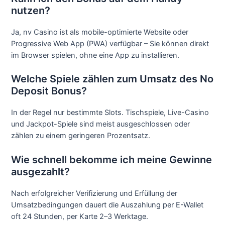
nutzen?
Ja, nv Casino ist als mobile-optimierte Website oder
Progressive Web App (PWA) verfügbar – Sie können direkt
im Browser spielen, ohne eine App zu installieren.
Welche Spiele zählen zum Umsatz des No
Deposit Bonus?
In der Regel nur bestimmte Slots. Tischspiele, Live-Casino
und Jackpot-Spiele sind meist ausgeschlossen oder
zählen zu einem geringeren Prozentsatz.
Wie schnell bekomme ich meine Gewinne
ausgezahlt?
Nach erfolgreicher Verifizierung und Erfüllung der
Umsatzbedingungen dauert die Auszahlung per E-Wallet
oft 24 Stunden, per Karte 2–3 Werktage.