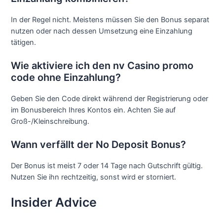
In der Regel nicht. Meistens müssen Sie den Bonus separat
nutzen oder nach dessen Umsetzung eine Einzahlung
tätigen.
Wie aktiviere ich den nv Casino promo
code ohne Einzahlung?
Geben Sie den Code direkt während der Registrierung oder
im Bonusbereich Ihres Kontos ein. Achten Sie auf
Groß-/Kleinschreibung.
Wann verfällt der No Deposit Bonus?
Der Bonus ist meist 7 oder 14 Tage nach Gutschrift gültig.
Nutzen Sie ihn rechtzeitig, sonst wird er storniert.
Insider Advice