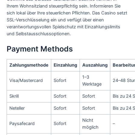
Ihrem Wohnsitzland steuerpflichtig sein. Informieren Sie
sich lokal über Ihre steuerlichen Pflichten. Das Casino setzt
SSL-Verschlüsselung ein und verfügt über einen
verantwortungsvollen Spielschutz mit Einzahlungslimits
und Selbstausschlussoptionen.
Payment Methods
Zahlungsmethode
Einzahlung
Auszahlung
Bearbeitu
1–3
Visa/Mastercard
Sofort
24–48 Stu
Werktage
Skrill
Sofort
Sofort
Bis zu 24 
Neteller
Sofort
Sofort
Bis zu 24 
Nicht
Paysafecard
Sofort
–
möglich