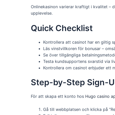
Onlinekasinon varierar kraftigt i kvalitet 
upplevelse.
Quick Checklist
Kontrollera att casinot har en giltig
Läs vinstvillkoren för bonusar – oms
Se över tillgängliga betalningsmetode
Testa kundsupportens svarstid via liv
Kontrollera om casinot erbjuder ett 
Step-by-Step Sign-
För att skapa ett konto hos
Hugo casino a
Gå till webbplatsen och klicka på ”Re