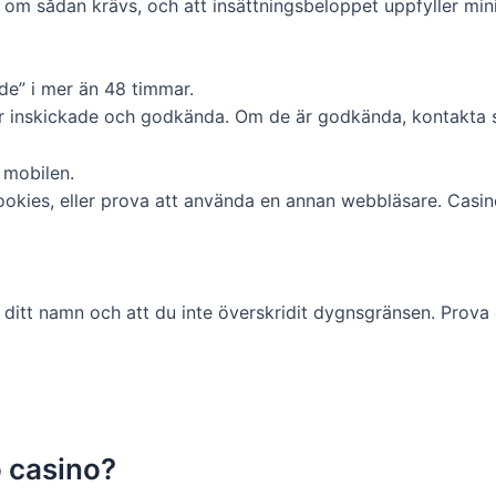
d om sådan krävs, och att insättningsbeloppet uppfyller m
e” i mer än 48 timmar.
är inskickade och godkända. Om de är godkända, kontakta 
i mobilen.
ies, eller prova att använda en annan webbläsare. Casino
 i ditt namn och att du inte överskridit dygnsgränsen. Prova
o casino?