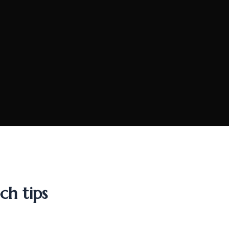
ch tips