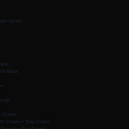
Care Sytem
Water
ble Mask
on
Scrub
y Cream
ght Cream + Day Cream
e Cream + Day Cream