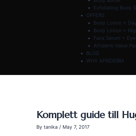
Body Butter
Exfoliating Body 
OFFERS
Body Lotion + Da
Body Lotion + Ni
Face Serum + Ey
Afriderm Value Pa
BLOG
WHY AFRIDERM
Komplett guide till Hu
By
tanika
/
May 7, 2017