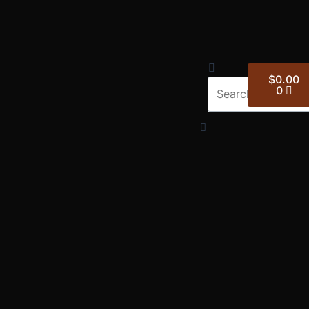
Search
Search
Ca
$
0.00
0
Close
this
search
box.