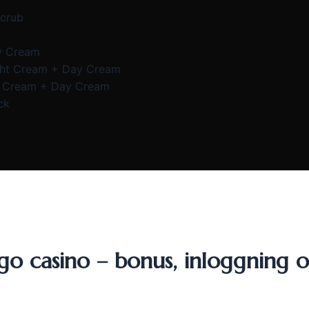
Scrub
y Cream
ght Cream + Day Cream
e Cream + Day Cream
ck
go casino – bonus, inloggning o