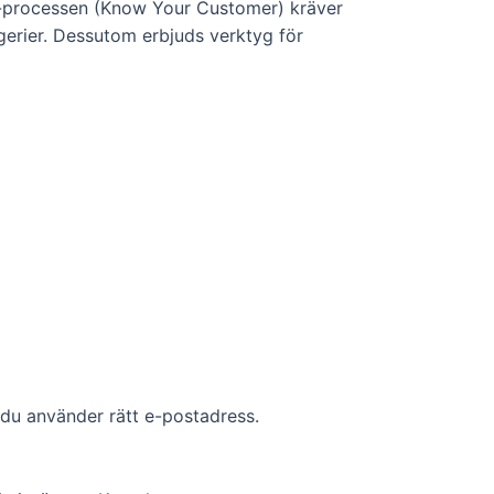
YC-processen (Know Your Customer) kräver
ägerier. Dessutom erbjuds verktyg för
t du använder rätt e-postadress.