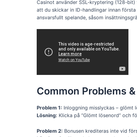
Casinot använder SSL-kryptering (128-bit)
att du skickar in ID-handlingar innan först
ansvarsfullt spelande, såsom insättningsgr
Common Problems & 
Problem 1:
Inloggning misslyckas – glömt l
Lösning:
Klicka på ”Glömt lösenord” och följ
Problem 2:
Bonusen krediteras inte vid förs