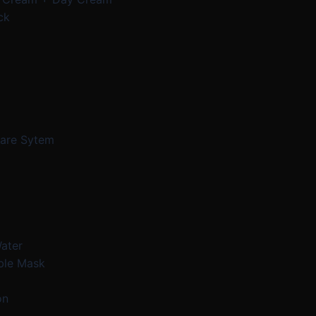
ck
Care Sytem
Water
ble Mask
on