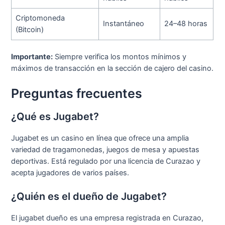
Criptomoneda
Instantáneo
24–48 horas
(Bitcoin)
Importante:
Siempre verifica los montos mínimos y
máximos de transacción en la sección de cajero del casino.
Preguntas frecuentes
¿Qué es Jugabet?
Jugabet es un casino en línea que ofrece una amplia
variedad de tragamonedas, juegos de mesa y apuestas
deportivas. Está regulado por una licencia de Curazao y
acepta jugadores de varios países.
¿Quién es el dueño de Jugabet?
El jugabet dueño es una empresa registrada en Curazao,