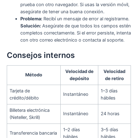
prueba con otro navegador. Si usas la versión móvil,
asegúrate de tener una buena conexión.
Problema:
Recibí un mensaje de error al registrarme.
Solución:
Asegúrate de que todos los campos estén
completos correctamente. Si el error persiste, intenta
con otro correo electrónico o contacta al soporte.
Consejos internos
Velocidad de
Velocidad
Método
depósito
de retiro
Tarjeta de
1–3 días
Instantáneo
crédito/débito
hábiles
Billetera electrónica
Instantáneo
24 horas
(Neteller, Skrill)
1–2 días
3–5 días
Transferencia bancaria
hábiles
hábiles