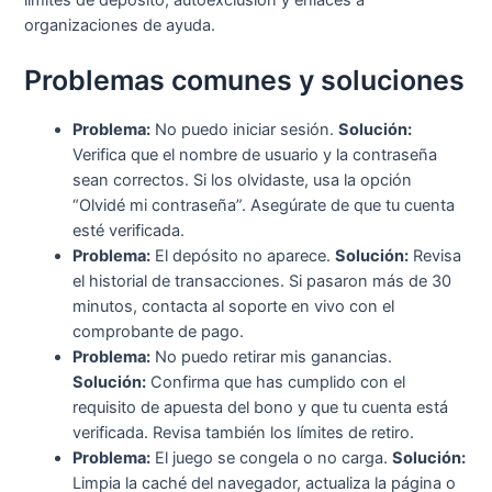
organizaciones de ayuda.
Problemas comunes y soluciones
Problema:
No puedo iniciar sesión.
Solución:
Verifica que el nombre de usuario y la contraseña
sean correctos. Si los olvidaste, usa la opción
“Olvidé mi contraseña”. Asegúrate de que tu cuenta
esté verificada.
Problema:
El depósito no aparece.
Solución:
Revisa
el historial de transacciones. Si pasaron más de 30
minutos, contacta al soporte en vivo con el
comprobante de pago.
Problema:
No puedo retirar mis ganancias.
Solución:
Confirma que has cumplido con el
requisito de apuesta del bono y que tu cuenta está
verificada. Revisa también los límites de retiro.
Problema:
El juego se congela o no carga.
Solución:
Limpia la caché del navegador, actualiza la página o