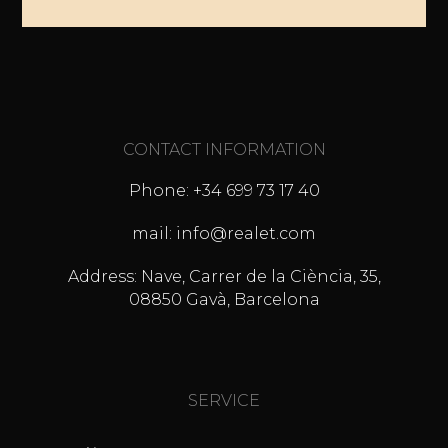
CONTACT INFORMATION
Phone: +34 699 73 17 40
mail: info@realet.com
Address: Nave, Carrer de la Ciència, 35,
08850 Gavà, Barcelona
SERVICE