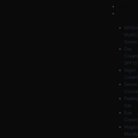
Skip
Post
Menu
HOME
to
navigation
FACE
content
CARE
AfriSc
MultiC
Sytem
Day
Cream
SPF15
Night
Cream
Serum
Conce
Peelin
Gel
Eye
Cream
Magica
Micella