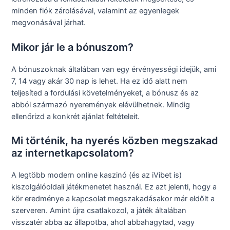
minden fiók zárolásával, valamint az egyenlegek
megvonásával járhat.
Mikor jár le a bónuszom?
A bónuszoknak általában van egy érvényességi idejük, ami
7, 14 vagy akár 30 nap is lehet. Ha ez idő alatt nem
teljesíted a fordulási követelményeket, a bónusz és az
abból származó nyeremények elévülhetnek. Mindig
ellenőrizd a konkrét ajánlat feltételeit.
Mi történik, ha nyerés közben megszakad
az internetkapcsolatom?
A legtöbb modern online kaszinó (és az iVibet is)
kiszolgálóoldali játékmenetet használ. Ez azt jelenti, hogy a
kör eredménye a kapcsolat megszakadásakor már eldőlt a
szerveren. Amint újra csatlakozol, a játék általában
visszatér abba az állapotba, ahol abbahagytad, vagy