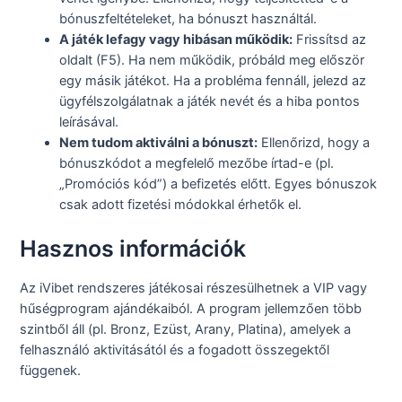
bónuszfeltételeket, ha bónuszt használtál.
A játék lefagy vagy hibásan működik:
Frissítsd az
oldalt (F5). Ha nem működik, próbáld meg először
egy másik játékot. Ha a probléma fennáll, jelezd az
ügyfélszolgálatnak a játék nevét és a hiba pontos
leírásával.
Nem tudom aktiválni a bónuszt:
Ellenőrizd, hogy a
bónuszkódot a megfelelő mezőbe írtad-e (pl.
„Promóciós kód”) a befizetés előtt. Egyes bónuszok
csak adott fizetési módokkal érhetők el.
Hasznos információk
Az iVibet rendszeres játékosai részesülhetnek a VIP vagy
hűségprogram ajándékaiból. A program jellemzően több
szintből áll (pl. Bronz, Ezüst, Arany, Platina), amelyek a
felhasználó aktivitásától és a fogadott összegektől
függenek.