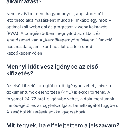
alkalmazást?
Nem. Az iVibet nem hagyományos, app store-ból
letölthető alkalmazásként működik. Inkább egy mobil-
optimalizált weboldal és progresszív webalkalmazás
(PWA). A böngésződben megnyitod az oldalt, és
lehetőséged van a „Kezdőképernyőre felvenni” funkció
használatára, ami ikont hoz létre a telefonod
kezdőképernyőjén.
Mennyi időt vesz igénybe az első
kifizetés?
Az első kifizetés a legtöbb időt igénybe veheti, mivel a
dokumentumok ellenőrzése (KYC) is ekkor történik. A
folyamat 24-72 órát is igénybe vehet, a dokumentumok
minőségétől és az ügyfélszolgálat terheltségétől függően.
A későbbi kifizetések sokkal gyorsabbak.
Mit tegyek, ha elfelejtettem a jelszavam?