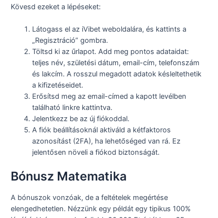
Kövesd ezeket a lépéseket:
Látogass el az iVibet weboldalára, és kattints a
„Regisztráció” gombra.
Töltsd ki az űrlapot. Add meg pontos adataidat:
teljes név, születési dátum, email-cím, telefonszám
és lakcím. A rosszul megadott adatok késleltethetik
a kifizetéseidet.
Erősítsd meg az email-címed a kapott levélben
található linkre kattintva.
Jelentkezz be az új fiókoddal.
A fiók beállításoknál aktiváld a kétfaktoros
azonosítást (2FA), ha lehetőséged van rá. Ez
jelentősen növeli a fiókod biztonságát.
Bónusz Matematika
A bónuszok vonzóak, de a feltételek megértése
elengedhetetlen. Nézzünk egy példát egy tipikus 100%