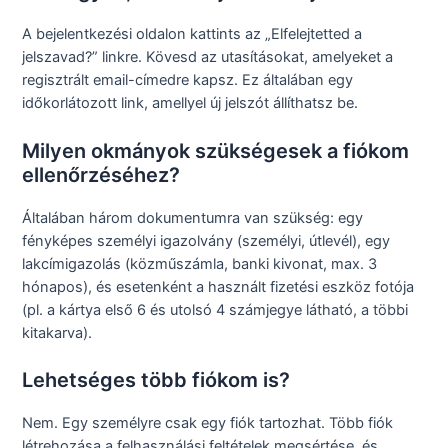
A bejelentkezési oldalon kattints az „Elfelejtetted a
jelszavad?” linkre. Kövesd az utasításokat, amelyeket a
regisztrált email-címedre kapsz. Ez általában egy
időkorlátozott link, amellyel új jelszót állíthatsz be.
Milyen okmányok szükségesek a fiókom
ellenőrzéséhez?
Általában három dokumentumra van szükség: egy
fényképes személyi igazolvány (személyi, útlevél), egy
lakcímigazolás (közműszámla, banki kivonat, max. 3
hónapos), és esetenként a használt fizetési eszköz fotója
(pl. a kártya első 6 és utolsó 4 számjegye látható, a többi
kitakarva).
Lehetséges több fiókom is?
Nem. Egy személyre csak egy fiók tartozhat. Több fiók
létrehozása a felhasználási feltételek megsértése, és