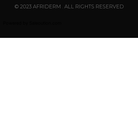
© 2023 AFRIDERM . ALL RIGHTS RESERVED
Powered by
Saleoution.com