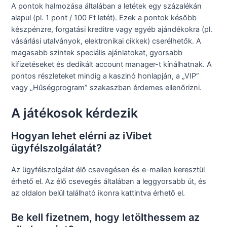
A pontok halmozása általában a letétek egy százalékán
alapul (pl. 1 pont / 100 Ft letét). Ezek a pontok később
készpénzre, forgatási kreditre vagy egyéb ajándékokra (pl.
vásárlási utalványok, elektronikai cikkek) cserélhetők. A
magasabb szintek speciális ajánlatokat, gyorsabb
kifizetéseket és dedikált account manager-t kínálhatnak. A
pontos részleteket mindig a kaszinó honlapján, a „VIP”
vagy „Hűségprogram” szakaszban érdemes ellenőrizni.
A játékosok kérdezik
Hogyan lehet elérni az iVibet
ügyfélszolgálatát?
Az ügyfélszolgálat élő csevegésen és e-mailen keresztül
érhető el. Az élő csevegés általában a leggyorsabb út, és
az oldalon belül található ikonra kattintva érhető el.
Be kell fizetnem, hogy letölthessem az