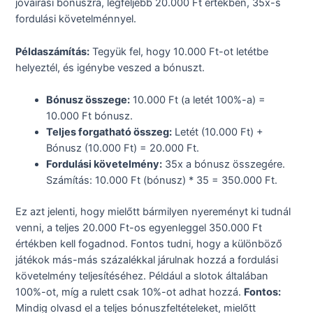
jóváírási bónuszra, legfeljebb 20.000 Ft értékben, 35x-s
fordulási követelménnyel.
Példaszámítás:
Tegyük fel, hogy 10.000 Ft-ot letétbe
helyeztél, és igénybe veszed a bónuszt.
Bónusz összege:
10.000 Ft (a letét 100%-a) =
10.000 Ft bónusz.
Teljes forgatható összeg:
Letét (10.000 Ft) +
Bónusz (10.000 Ft) = 20.000 Ft.
Fordulási követelmény:
35x a bónusz összegére.
Számítás: 10.000 Ft (bónusz) * 35 = 350.000 Ft.
Ez azt jelenti, hogy mielőtt bármilyen nyereményt ki tudnál
venni, a teljes 20.000 Ft-os egyenleggel 350.000 Ft
értékben kell fogadnod. Fontos tudni, hogy a különböző
játékok más-más százalékkal járulnak hozzá a fordulási
követelmény teljesítéséhez. Például a slotok általában
100%-ot, míg a rulett csak 10%-ot adhat hozzá.
Fontos:
Mindig olvasd el a teljes bónuszfeltételeket, mielőtt