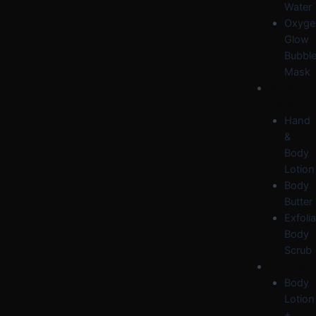
Water
Oxyge
Glow
Bubbl
Mask
BODY
CARE
Hand
&
Body
Lotion
Body
Butter
Exfolia
Body
Scrub
OFFERS
Body
Lotion
+