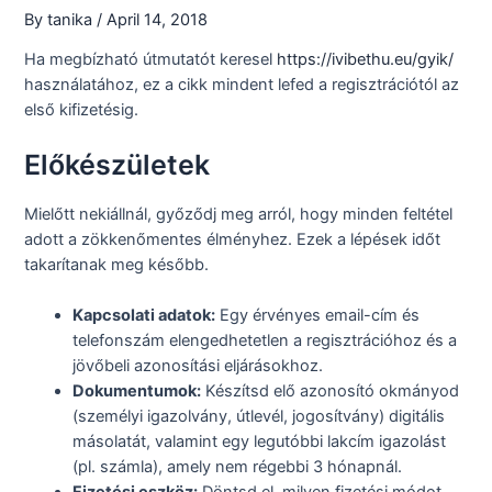
By
tanika
/
April 14, 2018
Ha megbízható útmutatót keresel
https://ivibethu.eu/gyik/
használatához, ez a cikk mindent lefed a regisztrációtól az
első kifizetésig.
Előkészületek
Mielőtt nekiállnál, győződj meg arról, hogy minden feltétel
adott a zökkenőmentes élményhez. Ezek a lépések időt
takarítanak meg később.
Kapcsolati adatok:
Egy érvényes email-cím és
telefonszám elengedhetetlen a regisztrációhoz és a
jövőbeli azonosítási eljárásokhoz.
Dokumentumok:
Készítsd elő azonosító okmányod
(személyi igazolvány, útlevél, jogosítvány) digitális
másolatát, valamint egy legutóbbi lakcím igazolást
(pl. számla), amely nem régebbi 3 hónapnál.