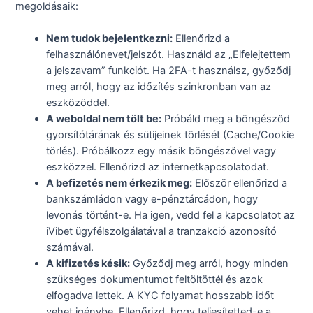
megoldásaik:
Nem tudok bejelentkezni:
Ellenőrizd a
felhasználónevet/jelszót. Használd az „Elfelejtettem
a jelszavam” funkciót. Ha 2FA-t használsz, győződj
meg arról, hogy az időzítés szinkronban van az
eszközöddel.
A weboldal nem tölt be:
Próbáld meg a böngésződ
gyorsítótárának és sütijeinek törlését (Cache/Cookie
törlés). Próbálkozz egy másik böngészővel vagy
eszközzel. Ellenőrizd az internetkapcsolatodat.
A befizetés nem érkezik meg:
Először ellenőrizd a
bankszámládon vagy e-pénztárcádon, hogy
levonás történt-e. Ha igen, vedd fel a kapcsolatot az
iVibet ügyfélszolgálatával a tranzakció azonosító
számával.
A kifizetés késik:
Győződj meg arról, hogy minden
szükséges dokumentumot feltöltöttél és azok
elfogadva lettek. A KYC folyamat hosszabb időt
vehet igénybe. Ellenőrizd, hogy teljesítetted-e a