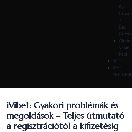
Eye
Cream
+
Day
Cream
Afride
Value
Pack
BLOG
WHY
AFRIDER
iVibet: Gyakori problémák és
megoldások – Teljes útmutató
a regisztrációtól a kifizetésig