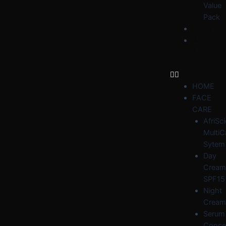
Value
Pack
BLOG
WHY
AFRIDER
HOME
FACE
CARE
AfriSc
MultiC
Sytem
Day
Cream
SPF15
Night
Cream
Serum
Conce