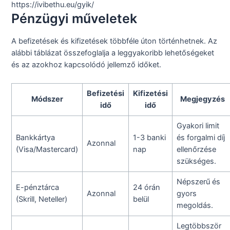
https://ivibethu.eu/gyik/
Pénzügyi műveletek
A befizetések és kifizetések többféle úton történhetnek. Az
alábbi táblázat összefoglalja a leggyakoribb lehetőségeket
és az azokhoz kapcsolódó jellemző időket.
Befizetési
Kifizetési
Módszer
Megjegyzés
idő
idő
Gyakori limit
Bankkártya
1-3 banki
és forgalmi díj
Azonnal
(Visa/Mastercard)
nap
ellenőrzése
szükséges.
Népszerű és
E-pénztárca
24 órán
Azonnal
gyors
(Skrill, Neteller)
belül
megoldás.
Legtöbbször