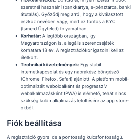
Fizetési eszköz:
Döntsd el, milyen fizetési módot
szeretnél használni (bankkártya, e-pénztárca, banki
átutalás). Győződj meg arról, hogy a kiválasztott
eszköz nevében vagy, mert ez fontos a KYC
(Ismerd Ügyfeled) folyamatban.
Korhatár:
A legtöbb országban, így
Magyarországon is, a legális szerencsejáték
korhatára 18 év. A regisztrációkor igazolni kell az
életkort.
Technikai követelmények:
Egy stabil
internetkapcsolat és egy naprakész böngésző
(Chrome, Firefox, Safari) ajánlott. A platform mobil-
optimalizált weboldalként és progresszív
webalkalmazásként (PWA) is elérhető, tehát nincs
szükség külön alkalmazás letöltésére az app store-
okból.
Fiók beállítása
A regisztráció gyors, de a pontosság kulcsfontosságú.