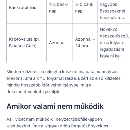
1-3 banki
3-5 banki
nagyobb
Banki átutalás
nap
nap
összegeknél
használatos.
Növekvő
népszerűségű,
Kriptovaluta (pl.
Azonnal –
Azonnal
de árfolyam-
Binance Coin)
24 óra
ingadozásra
figyelni kell.
Minden kifizetési kérelmet a kaszinó csapata manuálisan
ellenőriz, ami a KYC folyamat része. Ezért az első kifizetés
mindig hosszabb időt vehet igénybe, míg a
dokumentumokat igazolják.
Amikor valami nem működik
Az „ivibet nem működik” helyzet többféleképpen
jelentkezhet. Íme a leggyakoribb forgatókönyvek és