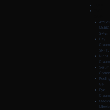
Skip
Post
Menu
HOME
to
navigation
FACE
content
CARE
AfriSc
MultiC
Sytem
Day
Cream
SPF15
Night
Cream
Serum
Conce
Peelin
Gel
Eye
Cream
Magica
Micella