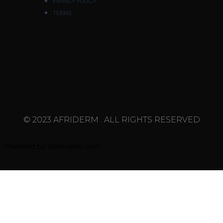
PRIVACY POLICY
TERMS
© 2023 AFRIDERM . ALL RIGHTS RESERVED
Powered by
Saleoution.com