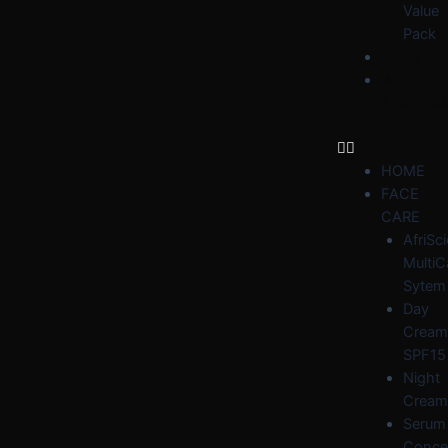
Value
Pack
BLOG
WHY
AFRIDER
HOME
FACE
CARE
AfriSc
MultiC
Sytem
Day
Cream
SPF15
Night
Cream
Serum
Conce