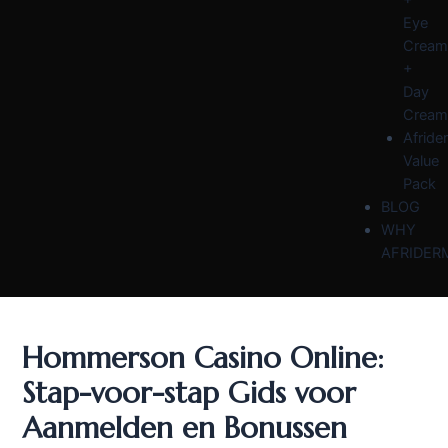
Eye
Cream
+
Day
Cream
Afride
Value
Pack
BLOG
WHY
AFRIDER
Hommerson Casino Online:
Stap-voor-stap Gids voor
Aanmelden en Bonussen