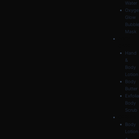
Water
Oxyge
Glow
Bubbl
Mask
BODY
CARE
Hand
&
Body
Lotion
Body
Butter
Exfolia
Body
Scrub
OFFERS
Body
Lotion
+