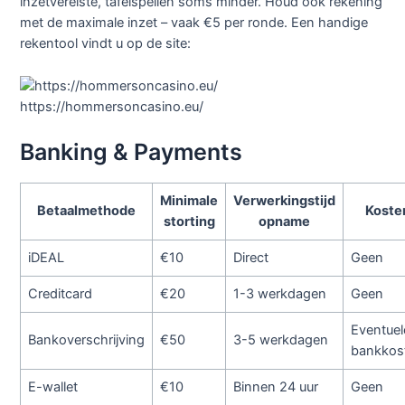
inzetvereiste, tafelspellen soms minder. Houd ook rekening
met de maximale inzet – vaak €5 per ronde. Een handige
rekentool vindt u op de site:
https://hommersoncasino.eu/
Banking & Payments
Minimale
Verwerkingstijd
Betaalmethode
Koste
storting
opname
iDEAL
€10
Direct
Geen
Creditcard
€20
1-3 werkdagen
Geen
Eventuel
Bankoverschrijving
€50
3-5 werkdagen
bankkos
E-wallet
€10
Binnen 24 uur
Geen