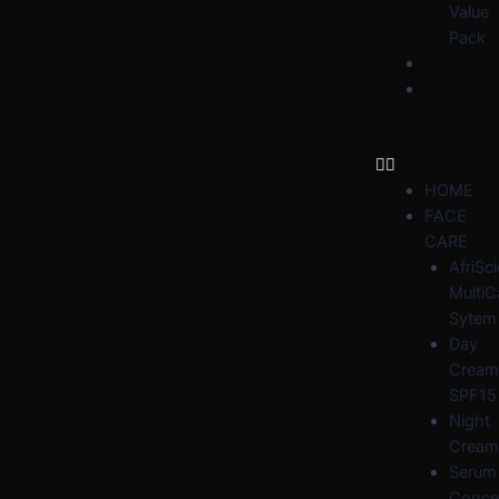
Value
Pack
BLOG
WHY
AFRIDER
HOME
FACE
CARE
AfriSc
MultiC
Sytem
Day
Cream
SPF15
Night
Cream
Serum
Conce