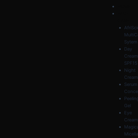
Skip
Post
Menu
HOME
to
navigation
FACE
content
CARE
AfriSc
MultiC
Sytem
Day
Cream
SPF15
Night
Cream
Serum
Conce
Peelin
Gel
Eye
Cream
Magica
Micella