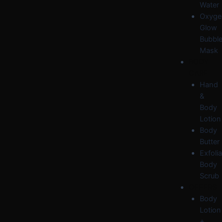
Water
Oxyge
Glow
Bubbl
Mask
BODY
CARE
Hand
&
Body
Lotion
Body
Butter
Exfolia
Body
Scrub
OFFERS
Body
Lotion
+