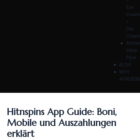
Eye
Cream
+
Day
Cream
Afride
Value
Pack
BLOG
WHY
AFRIDER
Hitnspins App Guide: Boni,
Mobile und Auszahlungen
erklärt