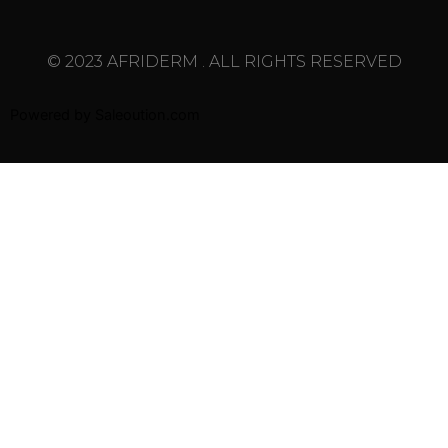
© 2023 AFRIDERM . ALL RIGHTS RESERVED
Powered by
Saleoution.com