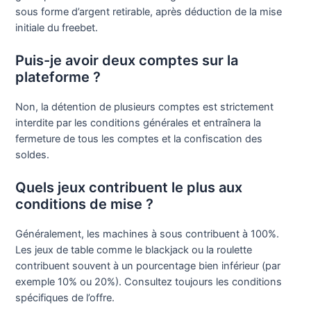
sous forme d’argent retirable, après déduction de la mise
initiale du freebet.
Puis-je avoir deux comptes sur la
plateforme ?
Non, la détention de plusieurs comptes est strictement
interdite par les conditions générales et entraînera la
fermeture de tous les comptes et la confiscation des
soldes.
Quels jeux contribuent le plus aux
conditions de mise ?
Généralement, les machines à sous contribuent à 100%.
Les jeux de table comme le blackjack ou la roulette
contribuent souvent à un pourcentage bien inférieur (par
exemple 10% ou 20%). Consultez toujours les conditions
spécifiques de l’offre.