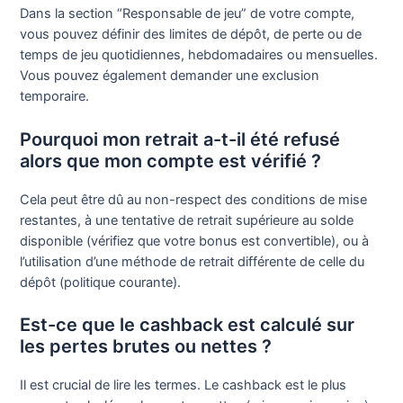
Dans la section “Responsable de jeu” de votre compte,
vous pouvez définir des limites de dépôt, de perte ou de
temps de jeu quotidiennes, hebdomadaires ou mensuelles.
Vous pouvez également demander une exclusion
temporaire.
Pourquoi mon retrait a-t-il été refusé
alors que mon compte est vérifié ?
Cela peut être dû au non-respect des conditions de mise
restantes, à une tentative de retrait supérieure au solde
disponible (vérifiez que votre bonus est convertible), ou à
l’utilisation d’une méthode de retrait différente de celle du
dépôt (politique courante).
Est-ce que le cashback est calculé sur
les pertes brutes ou nettes ?
Il est crucial de lire les termes. Le cashback est le plus