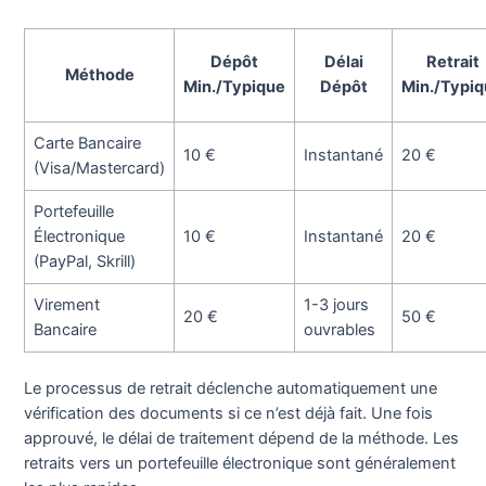
Dépôt
Délai
Retrait
Méthode
Min./Typique
Dépôt
Min./Typi
Carte Bancaire
10 €
Instantané
20 €
(Visa/Mastercard)
Portefeuille
Électronique
10 €
Instantané
20 €
(PayPal, Skrill)
Virement
1-3 jours
20 €
50 €
Bancaire
ouvrables
Le processus de retrait déclenche automatiquement une
vérification des documents si ce n’est déjà fait. Une fois
approuvé, le délai de traitement dépend de la méthode. Les
retraits vers un portefeuille électronique sont généralement