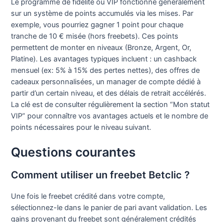
Le programme de fidélité ou VIP fonctionne généralement
sur un système de points accumulés via les mises. Par
exemple, vous pourriez gagner 1 point pour chaque
tranche de 10 € misée (hors freebets). Ces points
permettent de monter en niveaux (Bronze, Argent, Or,
Platine). Les avantages typiques incluent : un cashback
mensuel (ex: 5% à 15% des pertes nettes), des offres de
cadeaux personnalisées, un manager de compte dédié à
partir d’un certain niveau, et des délais de retrait accélérés.
La clé est de consulter régulièrement la section “Mon statut
VIP” pour connaître vos avantages actuels et le nombre de
points nécessaires pour le niveau suivant.
Questions courantes
Comment utiliser un freebet Betclic ?
Une fois le freebet crédité dans votre compte,
sélectionnez-le dans le panier de pari avant validation. Les
gains provenant du freebet sont généralement crédités