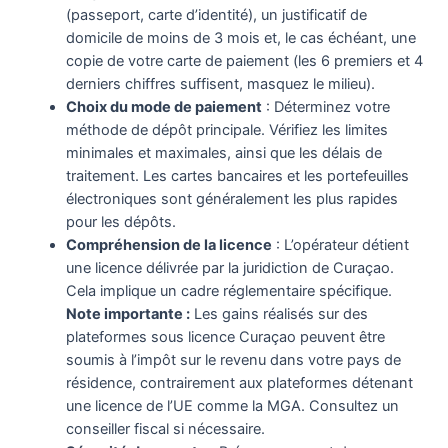
(passeport, carte d’identité), un justificatif de
domicile de moins de 3 mois et, le cas échéant, une
copie de votre carte de paiement (les 6 premiers et 4
derniers chiffres suffisent, masquez le milieu).
Choix du mode de paiement
: Déterminez votre
méthode de dépôt principale. Vérifiez les limites
minimales et maximales, ainsi que les délais de
traitement. Les cartes bancaires et les portefeuilles
électroniques sont généralement les plus rapides
pour les dépôts.
Compréhension de la licence
: L’opérateur détient
une licence délivrée par la juridiction de Curaçao.
Cela implique un cadre réglementaire spécifique.
Note importante :
Les gains réalisés sur des
plateformes sous licence Curaçao peuvent être
soumis à l’impôt sur le revenu dans votre pays de
résidence, contrairement aux plateformes détenant
une licence de l’UE comme la MGA. Consultez un
conseiller fiscal si nécessaire.