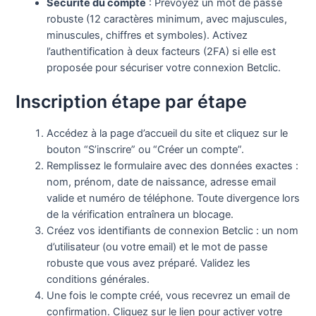
Sécurité du compte
: Prévoyez un mot de passe
robuste (12 caractères minimum, avec majuscules,
minuscules, chiffres et symboles). Activez
l’authentification à deux facteurs (2FA) si elle est
proposée pour sécuriser votre connexion Betclic.
Inscription étape par étape
Accédez à la page d’accueil du site et cliquez sur le
bouton “S’inscrire” ou “Créer un compte”.
Remplissez le formulaire avec des données exactes :
nom, prénom, date de naissance, adresse email
valide et numéro de téléphone. Toute divergence lors
de la vérification entraînera un blocage.
Créez vos identifiants de connexion Betclic : un nom
d’utilisateur (ou votre email) et le mot de passe
robuste que vous avez préparé. Validez les
conditions générales.
Une fois le compte créé, vous recevrez un email de
confirmation. Cliquez sur le lien pour activer votre