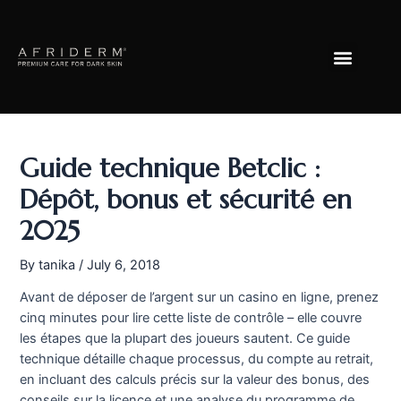
Skip
Post
to
navigation
Menu
content
Guide technique Betclic :
Dépôt, bonus et sécurité en
2025
By
tanika
/
July 6, 2018
Avant de déposer de l’argent sur un casino en ligne, prenez
cinq minutes pour lire cette liste de contrôle – elle couvre
les étapes que la plupart des joueurs sautent. Ce guide
technique détaille chaque processus, du compte au retrait,
en incluant des calculs précis sur la valeur des bonus, des
conseils sur la licence et une analyse du programme de