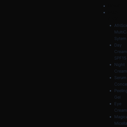
Skip
Post
Menu
HOME
to
navigation
FACE
content
CARE
AfriSc
MultiC
Sytem
Day
Cream
SPF15
Night
Cream
Serum
Conce
Peelin
Gel
Eye
Cream
Magica
Micella