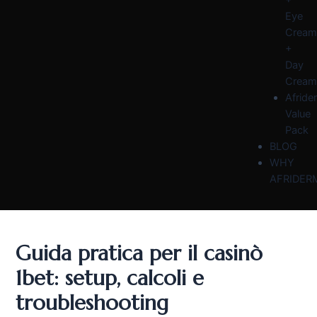
Eye
Cream
+
Day
Cream
Afride
Value
Pack
BLOG
WHY
AFRIDER
Guida pratica per il casinò
1bet: setup, calcoli e
troubleshooting