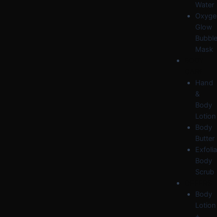
Water
Oxyge
Glow
Bubbl
Mask
BODY
CARE
Hand
&
Body
Lotion
Body
Butter
Exfolia
Body
Scrub
OFFERS
Body
Lotion
+