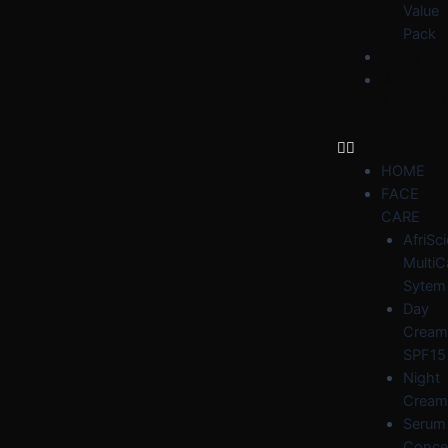
Value
Pack
BLOG
WHY
AFRIDER
HOME
FACE
CARE
AfriSc
MultiC
Sytem
Day
Cream
SPF15
Night
Cream
Serum
Conce