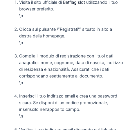
Visita il sito ufficiale di
Betflag slot
utilizzando il tuo
browser preferito.
\n
Clicca sul pulsante \”Registrati\” situato in alto a
destra della homepage.
\n
Compila il modulo di registrazione con i tuoi dati
anagrafici: nome, cognome, data di nascita, indirizzo
di residenza e nazionalità. Assicurati che i dati
corrispondano esattamente al documento.
\n
Inserisci il tuo indirizzo email e crea una password
sicura. Se disponi di un codice promozionale,
inseriscilo nell’apposito campo.
\n
Verifica il tuo indirizzo email cliccando sul link che