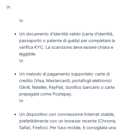
\n
\n
Un documento d’identità valido (carta d’identità,
passaporto o patente di guida) per completare la
verifica KYC. La scansione deve essere chiara e
leggibile.
\n
Un metodo di pagamento supportato: carte di
credito (Visa, Mastercard), portafogli elettronici
(Skrill, Neteller, PayPal), bonifico bancario o carte
prepagate come Postepay.
\n
Un dispositivo con connessione Internet stabile,
preferibilmente con un browser recente (Chrome,
Safari, Firefox). Per l’uso mobile, è consigliata una