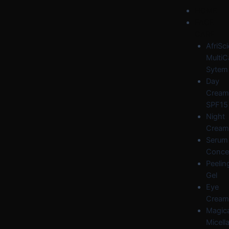
Skip
Post
Menu
HOME
to
navigation
FACE
content
CARE
AfriSc
MultiC
Sytem
Day
Cream
SPF15
Night
Cream
Serum
Conce
Peelin
Gel
Eye
Cream
Magica
Micella