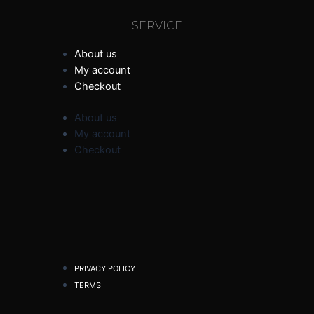
SERVICE
About us
My account
Checkout
About us
My account
Checkout
PRIVACY POLICY
TERMS