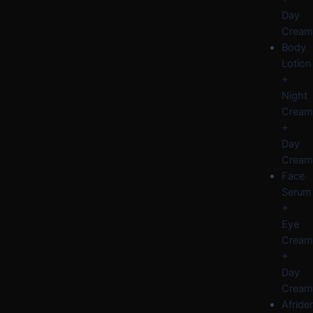
Day
Cream
Body
Lotion
+
Night
Cream
+
Day
Cream
Face
Serum
+
Eye
Cream
+
Day
Cream
Afride