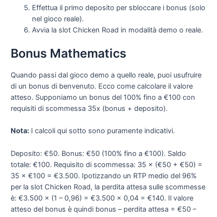
Effettua il primo deposito per sbloccare i bonus (solo
nel gioco reale).
Avvia la slot Chicken Road in modalità demo o reale.
Bonus Mathematics
Quando passi dal gioco demo a quello reale, puoi usufruire
di un bonus di benvenuto. Ecco come calcolare il valore
atteso. Supponiamo un bonus del 100% fino a €100 con
requisiti di scommessa 35x (bonus + deposito).
Nota:
I calcoli qui sotto sono puramente indicativi.
Deposito: €50. Bonus: €50 (100% fino a €100). Saldo
totale: €100. Requisito di scommessa: 35 × (€50 + €50) =
35 × €100 = €3.500. Ipotizzando un RTP medio del 96%
per la slot Chicken Road, la perdita attesa sulle scommesse
è: €3.500 × (1 – 0,96) = €3.500 × 0,04 = €140. Il valore
atteso del bonus è quindi bonus – perdita attesa = €50 –