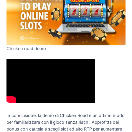
Chicken road demo
In conclusione, la demo di Chicken Road è un ottimo modo
per familiarizzare con il gioco senza rischi. Approfitta dei
bonus con cautela e scegli slot ad alto RTP per aumentare