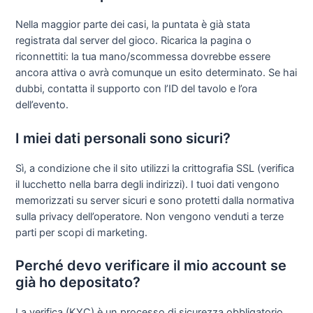
Nella maggior parte dei casi, la puntata è già stata
registrata dal server del gioco. Ricarica la pagina o
riconnettiti: la tua mano/scommessa dovrebbe essere
ancora attiva o avrà comunque un esito determinato. Se hai
dubbi, contatta il supporto con l’ID del tavolo e l’ora
dell’evento.
I miei dati personali sono sicuri?
Sì, a condizione che il sito utilizzi la crittografia SSL (verifica
il lucchetto nella barra degli indirizzi). I tuoi dati vengono
memorizzati su server sicuri e sono protetti dalla normativa
sulla privacy dell’operatore. Non vengono venduti a terze
parti per scopi di marketing.
Perché devo verificare il mio account se
già ho depositato?
La verifica (KYC) è un processo di sicurezza obbligatorio