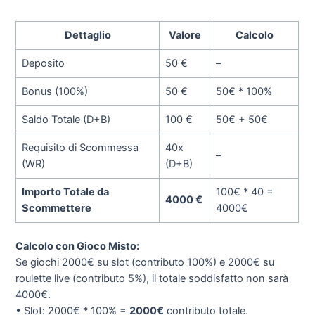
Dettaglio
Valore
Calcolo
Deposito
50 €
–
Bonus (100%)
50 €
50€ * 100%
Saldo Totale (D+B)
100 €
50€ + 50€
Requisito di Scommessa
40x
–
(WR)
(D+B)
Importo Totale da
100€ * 40 =
4000 €
Scommettere
4000€
Calcolo con Gioco Misto:
Se giochi 2000€ su slot (contributo 100%) e 2000€ su
roulette live (contributo 5%), il totale soddisfatto non sarà
4000€.
• Slot: 2000€ * 100% =
2000€
contributo totale.