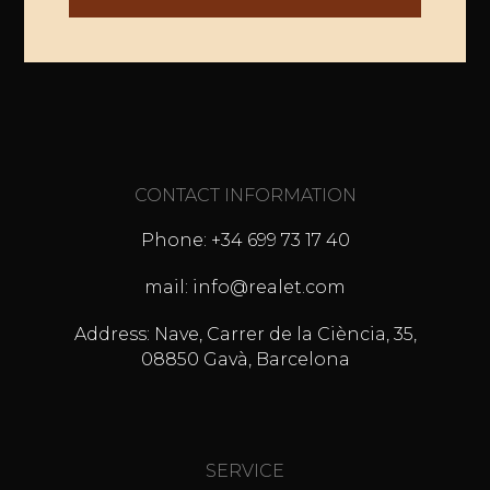
CONTACT INFORMATION
Phone: +34 699 73 17 40
mail: info@realet.com
Address: Nave, Carrer de la Ciència, 35,
08850 Gavà, Barcelona
SERVICE