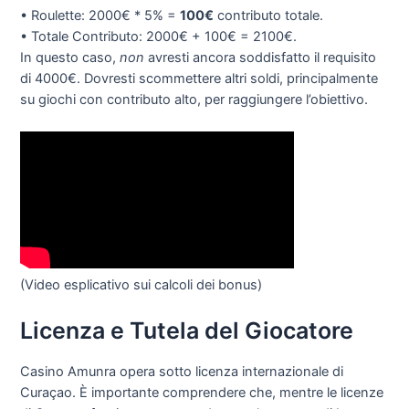
• Roulette: 2000€ * 5% =
100€
contributo totale.
• Totale Contributo: 2000€ + 100€ = 2100€.
In questo caso,
non
avresti ancora soddisfatto il requisito
di 4000€. Dovresti scommettere altri soldi, principalmente
su giochi con contributo alto, per raggiungere l’obiettivo.
(Video esplicativo sui calcoli dei bonus)
Licenza e Tutela del Giocatore
Casino Amunra opera sotto licenza internazionale di
Curaçao. È importante comprendere che, mentre le licenze