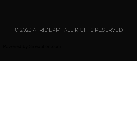
© 2023 AFRIDERM . ALL RIGHTS RESERVED
Powered by
Saleoution.com