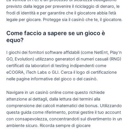
previsto dalla legge per prevenire il riciclaggio di denaro, le
frodi di identità e per garantire che il giocatore abbia l’età
legale per giocare. Protegge sia il casinò che te, il giocatore.
Come faccio a sapere se un gioco è
equo?
I giochi dei fornitori software affidabili (come NetEnt, Play’n
GO, Evolution) utilizzano generatori di numeri casuali (RNG)
certificati da laboratori di testing indipendenti come
eCOGRA, iTech Labs o GLI. Cerca il logo di certificazione
nelle pagine informative del gioco o del casinò.
Navigare in un casinò online come questo richiede
attenzione ai dettagli, dalla lettura dei termini alla
comprensione dei calcoli matematici dei bonus. Utilizzando
questa guida come riferimento, potrai gestire il tuo account
con consapevolezza, concentrandoti sul divertimento in un
ambiente sicuro. Ricorda sempre di giocare