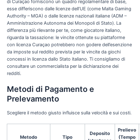
di Curaçao forniscono un quadro regolamentare di base,
esse differiscono dalle licenze dell’UE (come Malta Gaming
Authority – MGA) o dalle licenze nazionali italiane (ADM –
Amministrazione Autonoma dei Monopoli di Stato). La
differenza più rilevante per te, come giocatore italiano,
riguarda la tassazione: le vincite ottenute su piattaforme
con licenza Curaçao potrebbero non godere dell’esenzione
da imposte sul reddito prevista per le vincite da giochi
concessi in licenza dallo Stato italiano. Ti consigliamo di
consultare un commercialista per la dichiarazione dei
redditi.
Metodi di Pagamento e
Prelevamento
Scegliere il metodo giusto influisce sulla velocità e sui costi.
Prelievo
Deposito
Metodo
Tipo
(Tempo