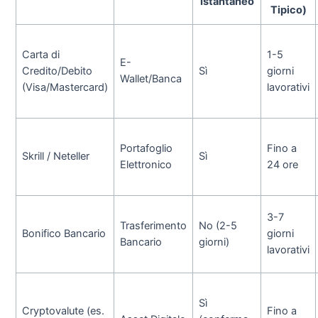
Istantaneo
Tipico)
Carta di
1-5
E-
Credito/Debito
Sì
giorni
Wallet/Banca
(Visa/Mastercard)
lavorativi
Portafoglio
Fino a
Skrill / Neteller
Sì
Elettronico
24 ore
3-7
Trasferimento
No (2-5
Bonifico Bancario
giorni
Bancario
giorni)
lavorativi
Sì
Cryptovalute (es.
Fino a