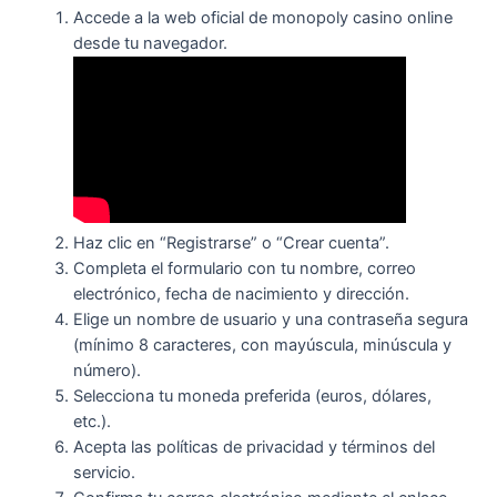
Accede a la web oficial de monopoly casino online
desde tu navegador.
Haz clic en “Registrarse” o “Crear cuenta”.
Completa el formulario con tu nombre, correo
electrónico, fecha de nacimiento y dirección.
Elige un nombre de usuario y una contraseña segura
(mínimo 8 caracteres, con mayúscula, minúscula y
número).
Selecciona tu moneda preferida (euros, dólares,
etc.).
Acepta las políticas de privacidad y términos del
servicio.