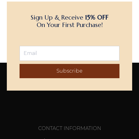
Sign Up & Receive
15% OFF
On Your First Purchase!
Subscribe
CONTACT INFORMATION