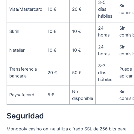
3-5
Sin
Visa/Mastercard
10 €
20 €
días
comisi
hábiles
24
Sin
Skrill
10 €
10 €
horas
comisi
24
Sin
Neteller
10 €
10 €
horas
comisi
3-7
Transferencia
Puede
20 €
50 €
días
bancaria
aplicar
hábiles
No
Sin
Paysafecard
5 €
—
disponible
comisi
Seguridad
Monopoly casino online utiliza cifrado SSL de 256 bits para