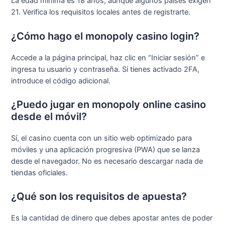
La edad mínima es 18 años, aunque algunos países exigen
21. Verifica los requisitos locales antes de registrarte.
¿Cómo hago el monopoly casino login?
Accede a la página principal, haz clic en “Iniciar sesión” e
ingresa tu usuario y contraseña. Si tienes activado 2FA,
introduce el código adicional.
¿Puedo jugar en monopoly online casino
desde el móvil?
Sí, el casino cuenta con un sitio web optimizado para
móviles y una aplicación progresiva (PWA) que se lanza
desde el navegador. No es necesario descargar nada de
tiendas oficiales.
¿Qué son los requisitos de apuesta?
Es la cantidad de dinero que debes apostar antes de poder