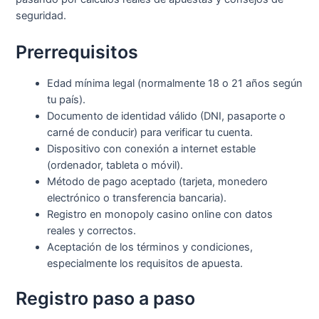
seguridad.
Prerrequisitos
Edad mínima legal (normalmente 18 o 21 años según
tu país).
Documento de identidad válido (DNI, pasaporte o
carné de conducir) para verificar tu cuenta.
Dispositivo con conexión a internet estable
(ordenador, tableta o móvil).
Método de pago aceptado (tarjeta, monedero
electrónico o transferencia bancaria).
Registro en monopoly casino online con datos
reales y correctos.
Aceptación de los términos y condiciones,
especialmente los requisitos de apuesta.
Registro paso a paso