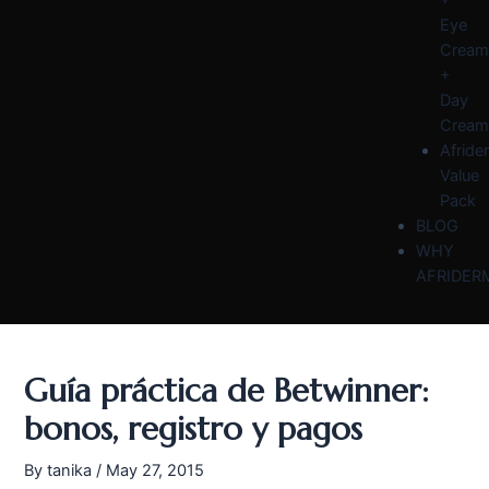
Eye
Cream
+
Day
Cream
Afride
Value
Pack
BLOG
WHY
AFRIDER
Guía práctica de Betwinner:
bonos, registro y pagos
By
tanika
/
May 27, 2015