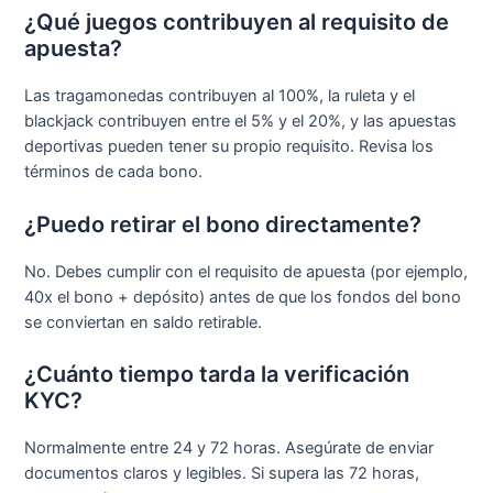
¿Qué juegos contribuyen al requisito de
apuesta?
Las tragamonedas contribuyen al 100%, la ruleta y el
blackjack contribuyen entre el 5% y el 20%, y las apuestas
deportivas pueden tener su propio requisito. Revisa los
términos de cada bono.
¿Puedo retirar el bono directamente?
No. Debes cumplir con el requisito de apuesta (por ejemplo,
40x el bono + depósito) antes de que los fondos del bono
se conviertan en saldo retirable.
¿Cuánto tiempo tarda la verificación
KYC?
Normalmente entre 24 y 72 horas. Asegúrate de enviar
documentos claros y legibles. Si supera las 72 horas,