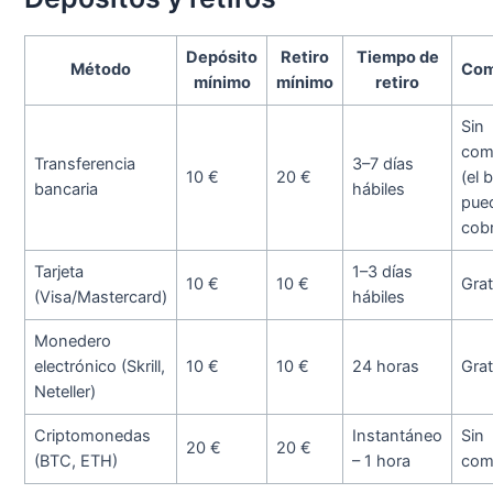
Depósito
Retiro
Tiempo de
Método
Com
mínimo
mínimo
retiro
Sin
com
Transferencia
3–7 días
10 €
20 €
(el 
bancaria
hábiles
pue
cobr
Tarjeta
1–3 días
10 €
10 €
Grat
(Visa/Mastercard)
hábiles
Monedero
electrónico (Skrill,
10 €
10 €
24 horas
Grat
Neteller)
Criptomonedas
Instantáneo
Sin
20 €
20 €
(BTC, ETH)
– 1 hora
com