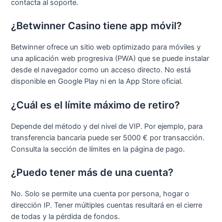
contacta al soporte.
¿Betwinner Casino tiene app móvil?
Betwinner ofrece un sitio web optimizado para móviles y
una aplicación web progresiva (PWA) que se puede instalar
desde el navegador como un acceso directo. No está
disponible en Google Play ni en la App Store oficial.
¿Cuál es el límite máximo de retiro?
Depende del método y del nivel de VIP. Por ejemplo, para
transferencia bancaria puede ser 5000 € por transacción.
Consulta la sección de límites en la página de pago.
¿Puedo tener más de una cuenta?
No. Solo se permite una cuenta por persona, hogar o
dirección IP. Tener múltiples cuentas resultará en el cierre
de todas y la pérdida de fondos.