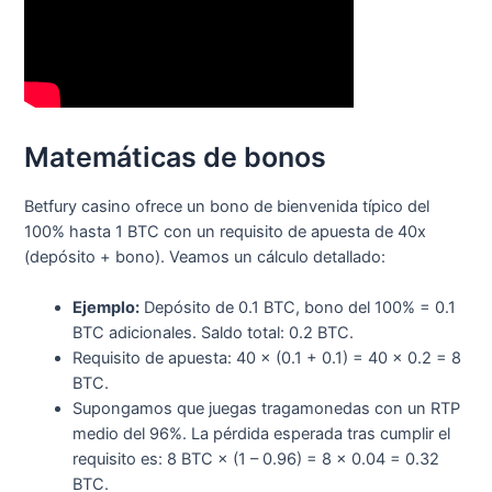
Matemáticas de bonos
Betfury casino ofrece un bono de bienvenida típico del
100% hasta 1 BTC con un requisito de apuesta de 40x
(depósito + bono). Veamos un cálculo detallado:
Ejemplo:
Depósito de 0.1 BTC, bono del 100% = 0.1
BTC adicionales. Saldo total: 0.2 BTC.
Requisito de apuesta: 40 × (0.1 + 0.1) = 40 × 0.2 = 8
BTC.
Supongamos que juegas tragamonedas con un RTP
medio del 96%. La pérdida esperada tras cumplir el
requisito es: 8 BTC × (1 – 0.96) = 8 × 0.04 = 0.32
BTC.