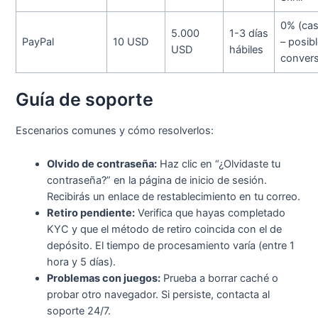
0% (cas
5.000
1-3 días
PayPal
10 USD
– posib
USD
hábiles
conver
Guía de soporte
Escenarios comunes y cómo resolverlos:
Olvido de contraseña:
Haz clic en “¿Olvidaste tu
contraseña?” en la página de inicio de sesión.
Recibirás un enlace de restablecimiento en tu correo.
Retiro pendiente:
Verifica que hayas completado
KYC y que el método de retiro coincida con el de
depósito. El tiempo de procesamiento varía (entre 1
hora y 5 días).
Problemas con juegos:
Prueba a borrar caché o
probar otro navegador. Si persiste, contacta al
soporte 24/7.