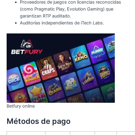
Proveedores de juegos con licencias reconocidas
(como Pragmatic Play, Evolution Gaming) que
garantizan RTP auditado.
Auditorías independientes de iTech Labs.
Betfury online
Métodos de pago