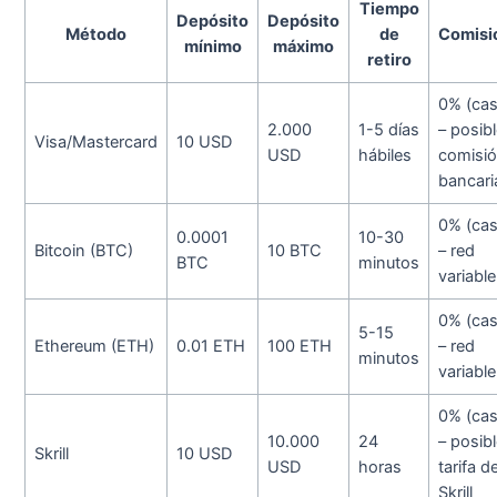
Tiempo
Depósito
Depósito
Método
de
Comisi
mínimo
máximo
retiro
0% (cas
2.000
1-5 días
– posib
Visa/Mastercard
10 USD
USD
hábiles
comisi
bancari
0% (cas
0.0001
10-30
Bitcoin (BTC)
10 BTC
– red
BTC
minutos
variable
0% (cas
5-15
Ethereum (ETH)
0.01 ETH
100 ETH
– red
minutos
variable
0% (cas
10.000
24
– posib
Skrill
10 USD
USD
horas
tarifa d
Skrill