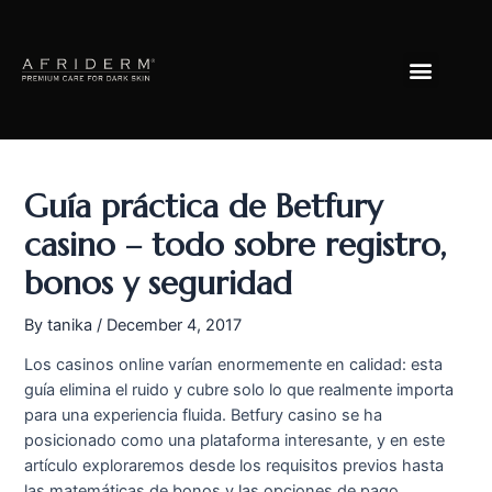
Skip
Post
to
navigation
Menu
content
Guía práctica de Betfury
casino – todo sobre registro,
bonos y seguridad
By
tanika
/
December 4, 2017
Los casinos online varían enormemente en calidad: esta
guía elimina el ruido y cubre solo lo que realmente importa
para una experiencia fluida. Betfury casino se ha
posicionado como una plataforma interesante, y en este
artículo exploraremos desde los requisitos previos hasta
las matemáticas de bonos y las opciones de pago.