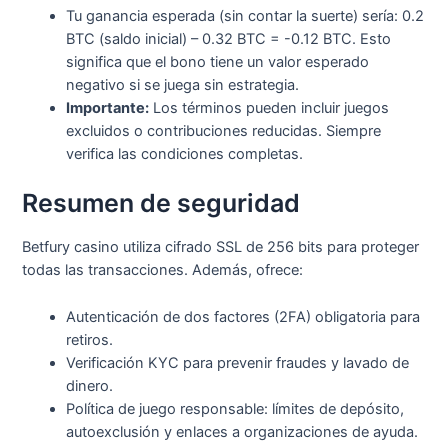
Tu ganancia esperada (sin contar la suerte) sería: 0.2
BTC (saldo inicial) – 0.32 BTC = -0.12 BTC. Esto
significa que el bono tiene un valor esperado
negativo si se juega sin estrategia.
Importante:
Los términos pueden incluir juegos
excluidos o contribuciones reducidas. Siempre
verifica las condiciones completas.
Resumen de seguridad
Betfury casino utiliza cifrado SSL de 256 bits para proteger
todas las transacciones. Además, ofrece:
Autenticación de dos factores (2FA) obligatoria para
retiros.
Verificación KYC para prevenir fraudes y lavado de
dinero.
Política de juego responsable: límites de depósito,
autoexclusión y enlaces a organizaciones de ayuda.