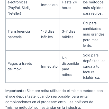
electrónicas
Hasta 24
los métodos
Inmediato
(PayPal, Skrill,
horas
más rápidos
Neteller)
para retiros.
Útil para
cantidades
Transferencia
1-3 días
3-7 días
más grandes,
bancaria
hábiles
hábiles
pero más
lento.
Solo para
No
depósitos, se
Pagos a través
disponible
Inmediato
carga a tu
del móvil
para
factura
retiros
telefónica.
Importante:
Siempre retira utilizando el mismo método con
el que depositaste, cuando sea posible, para evitar
complicaciones en el procesamiento. Las políticas de
“mismo método” son estándar en la industria.