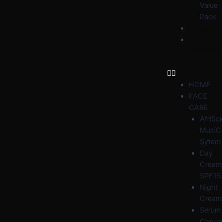
Value
Pack
BLOG
WHY
AFRIDER
HOME
FACE
CARE
AfriSc
MultiC
Sytem
Day
Cream
SPF15
Night
Cream
Serum
Conce