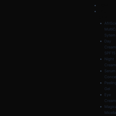
Skip
Post
Menu
HOME
to
navigation
FACE
content
CARE
AfriSc
MultiC
Sytem
Day
Cream
SPF15
Night
Cream
Serum
Conce
Peelin
Gel
Eye
Cream
Magica
Micella