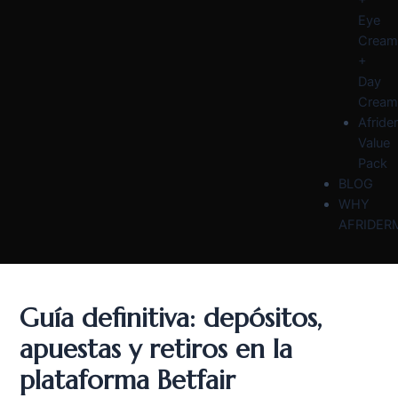
Eye
Cream
+
Day
Cream
Afride
Value
Pack
BLOG
WHY
AFRIDER
Guía definitiva: depósitos,
apuestas y retiros en la
plataforma Betfair