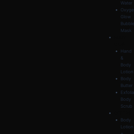
Water
Oxyge
Glow
Bubbl
Mask
BODY
CARE
Hand
&
Body
Lotion
Body
Butter
Exfolia
Body
Scrub
OFFERS
Body
Lotion
+