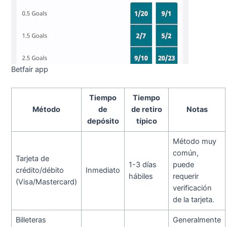
Betfair app
Tiempo
Tiempo
Método
de
de retiro
Notas
depósito
típico
Método muy
común,
Tarjeta de
1-3 días
puede
crédito/débito
Inmediato
hábiles
requerir
(Visa/Mastercard)
verificación
de la tarjeta.
Billeteras
Generalmente