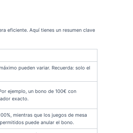
ra eficiente. Aquí tienes un resumen clave
 máximo pueden variar. Recuerda: solo el
 Por ejemplo, un bono de 100€ con
cador exacto.
l 100%, mientras que los juegos de mesa
permitidos puede anular el bono.