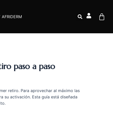
Search
Ca
 AFRIDERM
tiro paso a paso
rimer retiro. Para aprovechar al máximo las
a su activación. Esta guía está diseñada
to.