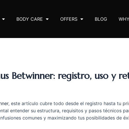
BODY CARE
OFFERS
BLOG
WHY
s Betwinner: registro, uso y re
nner
, este artículo cubre todo desde el registro hasta tu p
al entender su estructura, requisitos y pasos técnicos par
confusiones comunes y maximizando tus posibilidades de éxi