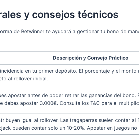
rales y consejos técnicos
forma de Betwinner te ayudará a gestionar tu bono de mane
Descripción y Consejo Práctico
incidencia en tu primer depósito. El porcentaje y el monto
o al rollover inicial.
bes apostar antes de poder retirar las ganancias del bono.
ue debes apostar 3.000€. Consulta los T&C para el multipli
ribuyen igual al rollover. Las tragaperras suelen contar a
ckjack pueden contar solo un 10-20%. Apostar en juegos no 