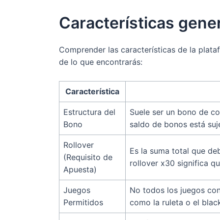
Características gene
Comprender las características de la plata
de lo que encontrarás:
Característica
Estructura del
Suele ser un bono de co
Bono
saldo de bonos está sujet
Rollover
Es la suma total que de
(Requisito de
rollover x30 significa q
Apuesta)
Juegos
No todos los juegos cont
Permitidos
como la ruleta o el bla