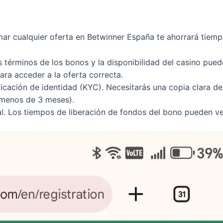
 cualquier oferta en Betwinner España te ahorrará tiempo 
 términos de los bonos y la disponibilidad del casino pued
ra acceder a la oferta correcta.
icación de identidad (KYC). Necesitarás una copia clara d
(menos de 3 meses).
al. Los tiempos de liberación de fondos del bono pueden v