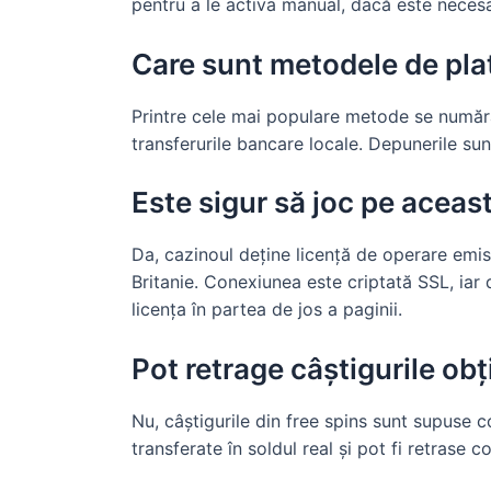
pentru a le activa manual, dacă este necesar.
Care sunt metodele de pla
Printre cele mai populare metode se numără 
transferurile bancare locale. Depunerile sun
Este sigur să joc pe aceas
Da, cazinoul deține licență de operare emi
Britanie. Conexiunea este criptată SSL, ia
licența în partea de jos a paginii.
Pot retrage câștigurile obț
Nu, câștigurile din free spins sunt supuse co
transferate în soldul real și pot fi retrase 