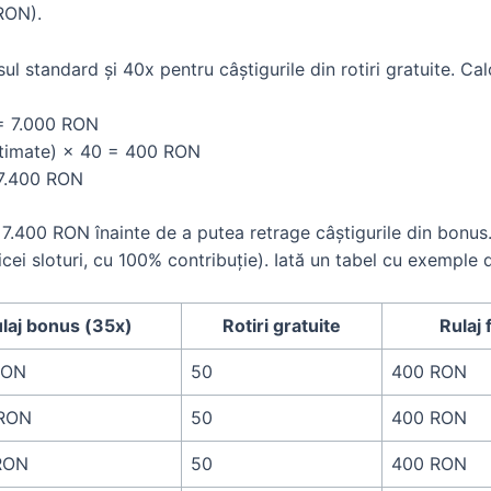
RON).
ul standard și 40x pentru câștigurile din rotiri gratuite. Cal
= 7.000 RON
estimate) × 40 = 400 RON
 7.400 RON
 7.400 RON înainte de a putea retrage câștigurile din bonus
bicei sloturi, cu 100% contribuție). Iată un tabel cu exemple 
laj bonus (35x)
Rotiri gratuite
Rulaj 
RON
50
400 RON
 RON
50
400 RON
RON
50
400 RON