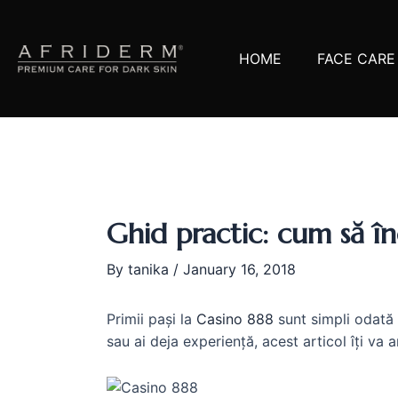
Skip
Post
to
navigation
content
HOME
FACE CARE
Ghid practic: cum să înc
By
tanika
/
January 16, 2018
Primii pași la
Casino 888
sunt simpli odată 
sau ai deja experiență, acest articol îți va 