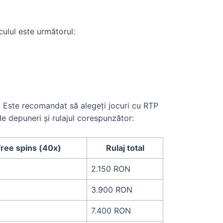
culul este următorul:
. Este recomandat să alegeți jocuri cu RTP
de depuneri și rulajul corespunzător:
free spins (40x)
Rulaj total
2.150 RON
3.900 RON
7.400 RON