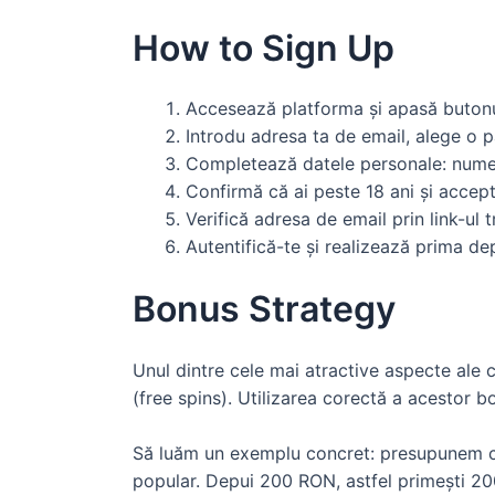
How to Sign Up
Accesează platforma și apasă butonul
Introdu adresa ta de email, alege o p
Completează datele personale: nume,
Confirmă că ai peste 18 ani și acceptă
Verifică adresa de email prin link-ul t
Autentifică-te și realizează prima d
Bonus Strategy
Unul dintre cele mai atractive aspecte ale c
(free spins). Utilizarea corectă a acestor bo
Să luăm un exemplu concret: presupunem că 
popular. Depui 200 RON, astfel primești 20