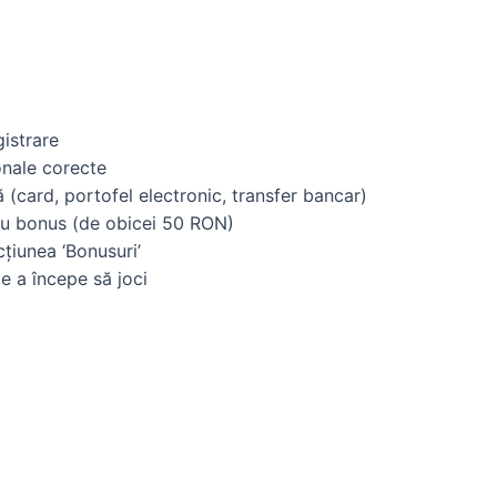
gistrare
onale corecte
(card, portofel electronic, transfer bancar)
u bonus (de obicei 50 RON)
țiunea ‘Bonusuri’
de a începe să joci