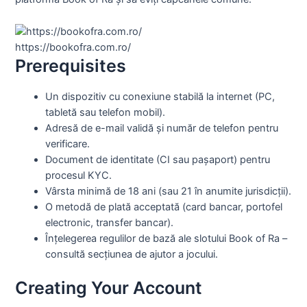
https://bookofra.com.ro/
Prerequisites
Un dispozitiv cu conexiune stabilă la internet (PC,
tabletă sau telefon mobil).
Adresă de e-mail validă și număr de telefon pentru
verificare.
Document de identitate (CI sau pașaport) pentru
procesul KYC.
Vârsta minimă de 18 ani (sau 21 în anumite jurisdicții).
O metodă de plată acceptată (card bancar, portofel
electronic, transfer bancar).
Înțelegerea regulilor de bază ale slotului Book of Ra –
consultă secțiunea de ajutor a jocului.
Creating Your Account