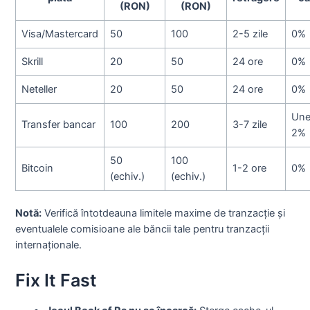
(RON)
(RON)
Visa/Mastercard
50
100
2-5 zile
0%
Skrill
20
50
24 ore
0%
Neteller
20
50
24 ore
0%
Une
Transfer bancar
100
200
3-7 zile
2%
50
100
Bitcoin
1-2 ore
0%
(echiv.)
(echiv.)
Notă:
Verifică întotdeauna limitele maxime de tranzacție și
eventualele comisioane ale băncii tale pentru tranzacții
internaționale.
Fix It Fast