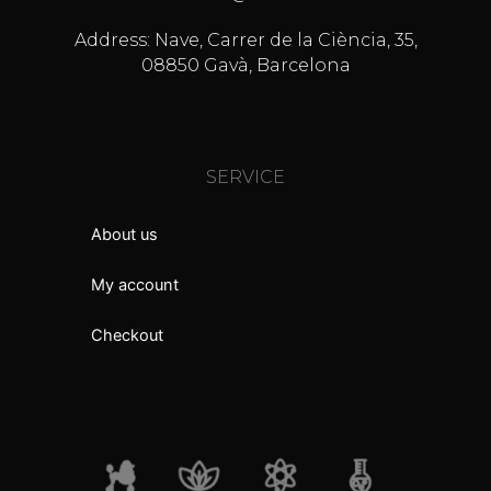
Address: Nave, Carrer de la Ciència, 35,
08850 Gavà, Barcelona
SERVICE
About us
My account
Checkout