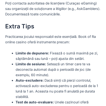
Poți contacta autoritatea de licențiere (Curaçao eGaming)
sau organizații de soluționare a litigiilor (e.g., AskGamblers).
Documentează toate comunicările.
Extra Tips
Practicarea jocului responsabil este esențială. Book of Ra
online casino oferă instrumente precum:
Limite de depunere:
Fixează o sumă maximă pe zi,
săptămână sau lună – poți ajusta din setări.
Limite de sesiune:
Setează un timer care te va
deconecta automat după o perioadă de joc (de
exemplu, 60 minute).
Auto-excludere:
Dacă simți că pierzi controlul,
activează auto-excluderea pentru o perioadă de la 1
lună la 1 an. Aceasta nu poate fi anulată pe durata
stabilită.
Test de auto-evaluare:
Unele cazinouri oferă