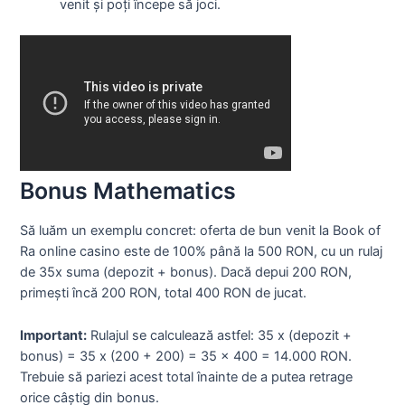
venit și poți începe să joci.
Bonus Mathematics
Să luăm un exemplu concret: oferta de bun venit la Book of
Ra online casino este de 100% până la 500 RON, cu un rulaj
de 35x suma (depozit + bonus). Dacă depui 200 RON,
primești încă 200 RON, total 400 RON de jucat.
Important:
Rulajul se calculează astfel: 35 x (depozit +
bonus) = 35 x (200 + 200) = 35 x 400 = 14.000 RON.
Trebuie să pariezi acest total înainte de a putea retrage
orice câștig din bonus.