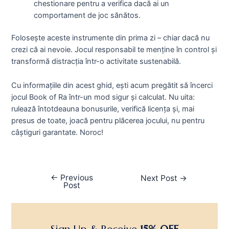
chestionare pentru a verifica dacă ai un
comportament de joc sănătos.
Folosește aceste instrumente din prima zi – chiar dacă nu
crezi că ai nevoie. Jocul responsabil te menține în control și
transformă distracția într-o activitate sustenabilă.
Cu informațiile din acest ghid, ești acum pregătit să încerci
jocul Book of Ra într-un mod sigur și calculat. Nu uita:
rulează întotdeauna bonusurile, verifică licența și, mai
presus de toate, joacă pentru plăcerea jocului, nu pentru
câștiguri garantate. Noroc!
←
Previous
Next Post
→
Post