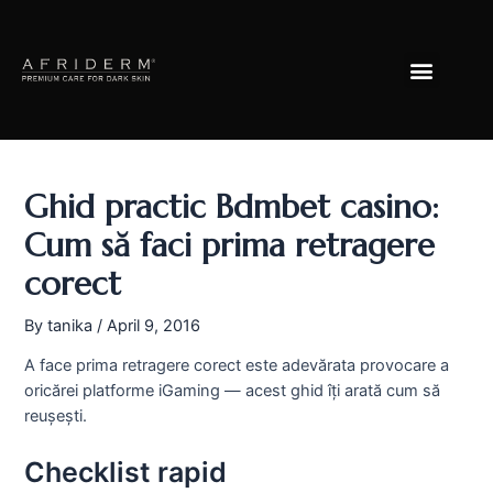
Skip
Post
to
navigation
Menu
content
Ghid practic Bdmbet casino:
Cum să faci prima retragere
corect
By
tanika
/
April 9, 2016
A face prima retragere corect este adevărata provocare a
oricărei platforme iGaming — acest ghid îți arată cum să
reușești.
Checklist rapid