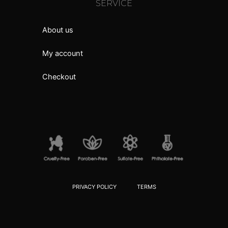
SERVICE
About us
My account
Checkout
PRIVACY POLICY
TERMS