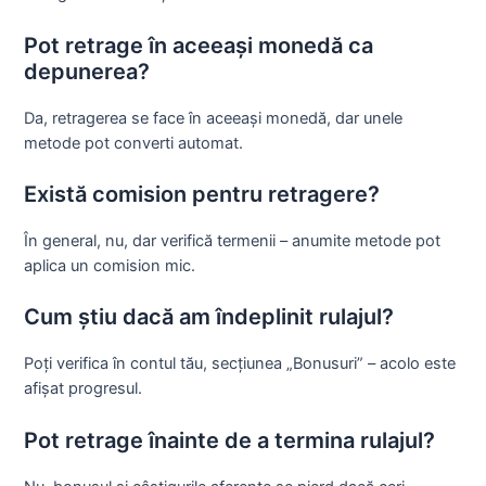
Pot retrage în aceeași monedă ca
depunerea?
Da, retragerea se face în aceeași monedă, dar unele
metode pot converti automat.
Există comision pentru retragere?
În general, nu, dar verifică termenii – anumite metode pot
aplica un comision mic.
Cum știu dacă am îndeplinit rulajul?
Poți verifica în contul tău, secțiunea „Bonusuri” – acolo este
afișat progresul.
Pot retrage înainte de a termina rulajul?