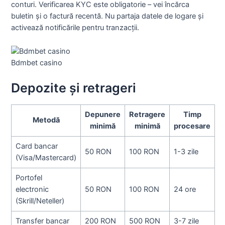
conturi. Verificarea KYC este obligatorie – vei încărca
buletin și o factură recentă. Nu partaja datele de logare și
activează notificările pentru tranzacții.
Bdmbet casino
Depozite și retrageri
Depunere
Retragere
Timp
Metodă
minimă
minimă
procesare
Card bancar
50 RON
100 RON
1-3 zile
(Visa/Mastercard)
Portofel
electronic
50 RON
100 RON
24 ore
(Skrill/Neteller)
Transfer bancar
200 RON
500 RON
3-7 zile