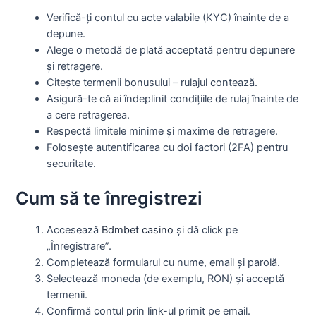
Verifică-ți contul cu acte valabile (KYC) înainte de a
depune.
Alege o metodă de plată acceptată pentru depunere
și retragere.
Citește termenii bonusului – rulajul contează.
Asigură-te că ai îndeplinit condițiile de rulaj înainte de
a cere retragerea.
Respectă limitele minime și maxime de retragere.
Folosește autentificarea cu doi factori (2FA) pentru
securitate.
Cum să te înregistrezi
Accesează
Bdmbet casino
și dă click pe
„Înregistrare”.
Completează formularul cu nume, email și parolă.
Selectează moneda (de exemplu, RON) și acceptă
termenii.
Confirmă contul prin link-ul primit pe email.