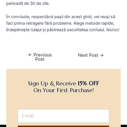
perioadă de 30 de zile.
În concluzie, respectând pașii din acest ghid, vei reuși să
faci prima retragere fără probleme. Alege metode rapide,
îndeplinește rulajul și păstrează securitatea contului. Noroc!
←
Previous
Next Post
→
Post
Sign Up & Receive
15% OFF
On Your First Purchase!