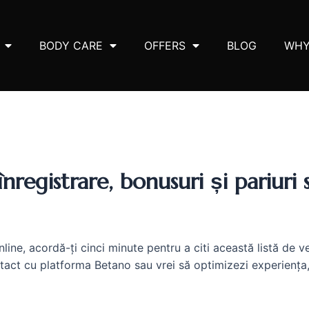
BODY CARE
OFFERS
BLOG
WHY
registrare, bonusuri și pariuri 
line, acordă-ți cinci minute pentru a citi această listă de v
contact cu platforma Betano sau vrei să optimizezi experiența,