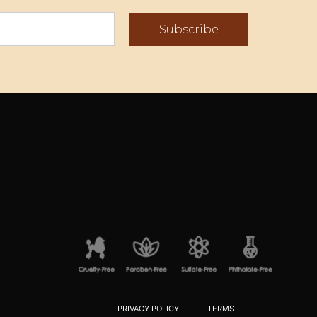
Subscribe
PRIVACY POLICY
TERMS