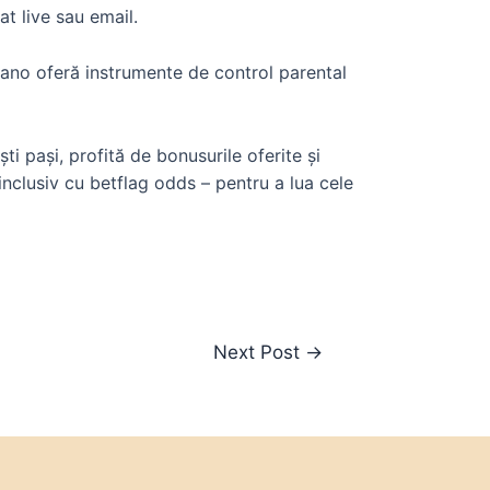
at live sau email.
etano oferă instrumente de control parental
ti pași, profită de bonusurile oferite și
inclusiv cu betflag odds – pentru a lua cele
Next Post
→