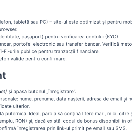
elefon, tabletă sau PC) – site-ul este optimizat și pentru mo
browser.
dentitate, pașaport) pentru verificarea contului (KYC).
car, portofel electronic sau transfer bancar. Verifică meto
-Fi-urile publice pentru tranzacții financiare.
efon valide pentru confirmare.
nt
net/
și apasă butonul „Înregistrare”.
sonale: nume, prenume, data nașterii, adresa de email și n
icate ulterior.
 puternică. Ideal, parola să conțină litere mari, mici, cifre ș
plu, RON) și, dacă există, codul de bonus disponibil în of
onfirmă înregistrarea prin link-ul primit pe email sau SMS.