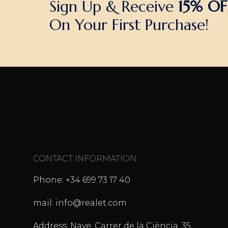
Sign Up & Receive
15% OF
On Your First Purchase!
CONTACT INFORMATION
Phone: +34 699 73 17 40
mail: info@realet.com
Address: Nave, Carrer de la Ciència, 35,