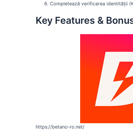
Completează verificarea identității (
Key Features & Bonu
https://betano-ro.net/