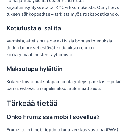
Tämä johtuu yleensä epäonnistuneista
kirjautumisyrityksistä tai KYC-rikkomuksista. Ota yhteys
tukeen sähköpostitse – tarkista myös roskapostikansio.
Kotiutusta ei sallita
Varmista, ettei sinulla ole aktiivisia bonussitoumuksia.
Jotkin bonukset estävät kotiutuksen ennen
kierrätysvaatimusten täyttämistä.
Maksutapa hylättiin
Kokeile toista maksutapaa tai ota yhteys pankkiisi – jotkin
pankit estävät uhkapelimaksut automaattisesti.
Tärkeää tietää
Onko Frumzissa mobiilisovellus?
Frumzi toimii mobiilioptimoituna verkkosivustona (PWA).