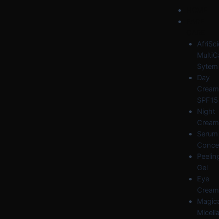
Skip
Post
Menu
HOME
to
navigation
FACE
content
CARE
AfriSc
MultiC
Sytem
Day
Cream
SPF15
Night
Cream
Serum
Conce
Peelin
Gel
Eye
Cream
Magica
Micella