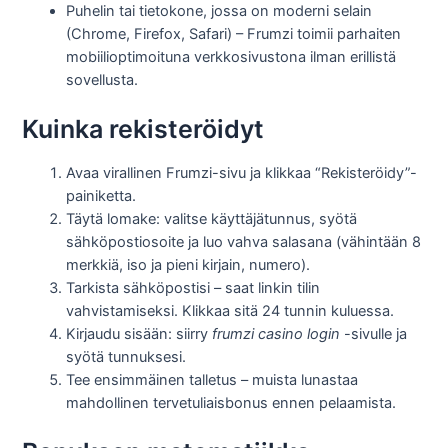
Puhelin tai tietokone, jossa on moderni selain
(Chrome, Firefox, Safari) – Frumzi toimii parhaiten
mobiilioptimoituna verkkosivustona ilman erillistä
sovellusta.
Kuinka rekisteröidyt
Avaa virallinen Frumzi-sivu ja klikkaa “Rekisteröidy”-
painiketta.
Täytä lomake: valitse käyttäjätunnus, syötä
sähköpostiosoite ja luo vahva salasana (vähintään 8
merkkiä, iso ja pieni kirjain, numero).
Tarkista sähköpostisi – saat linkin tilin
vahvistamiseksi. Klikkaa sitä 24 tunnin kuluessa.
Kirjaudu sisään: siirry
frumzi casino login
-sivulle ja
syötä tunnuksesi.
Tee ensimmäinen talletus – muista lunastaa
mahdollinen tervetuliaisbonus ennen pelaamista.