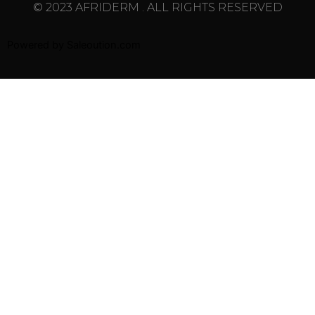
© 2023 AFRIDERM . ALL RIGHTS RESERVED
Powered by
Saleoution.com