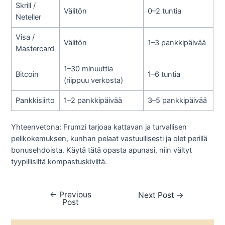
Skrill /
Välitön
0–2 tuntia
Neteller
Visa /
Välitön
1–3 pankkipäivää
Mastercard
1–30 minuuttia
Bitcoin
1–6 tuntia
(riippuu verkosta)
Pankkisiirto
1–2 pankkipäivää
3–5 pankkipäivää
Yhteenvetona: Frumzi tarjoaa kattavan ja turvallisen
pelikokemuksen, kunhan pelaat vastuullisesti ja olet perillä
bonusehdoista. Käytä tätä opasta apunasi, niin vältyt
tyypillisiltä kompastuskiviltä.
←
Previous
Next Post
→
Post