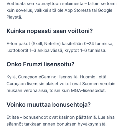
Voit lisätä sen kotinäyttöön selaimesta – tällöin se toimii
kuin sovellus, vaikkei sitä ole App Storesta tai Google
Playstä.
Kuinka nopeasti saan voittoni?
E-lompakot (Skrill, Neteller) käsitellään 0–24 tunnissa,
luottokortit 1–3 arkipäivässä, kryptot 1–6 tunnissa.
Onko Frumzi lisensoitu?
Kyllä, Curaçaon eGaming-lisenssillä. Huomioi, että
Curaçaon lisenssin alaiset voitot ovat Suomen verolain
mukaan veronalaisia, toisin kuin MGA-lisensoidut.
Voinko muuttaa bonusehtoja?
Et itse – bonusehdot ovat kasinon päättämiä. Lue aina
säännöt tarkkaan ennen bonuksen hyväksymistä.