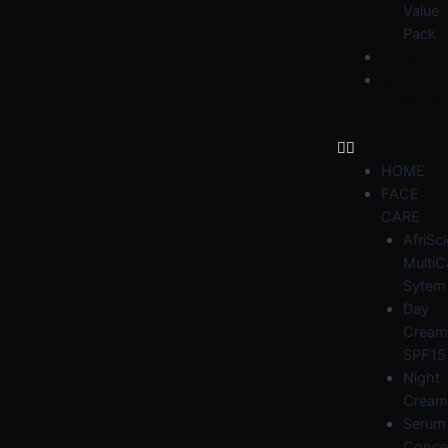
Value
Pack
BLOG
WHY
AFRIDER
HOME
FACE
CARE
AfriSc
MultiC
Sytem
Day
Cream
SPF15
Night
Cream
Serum
Conce