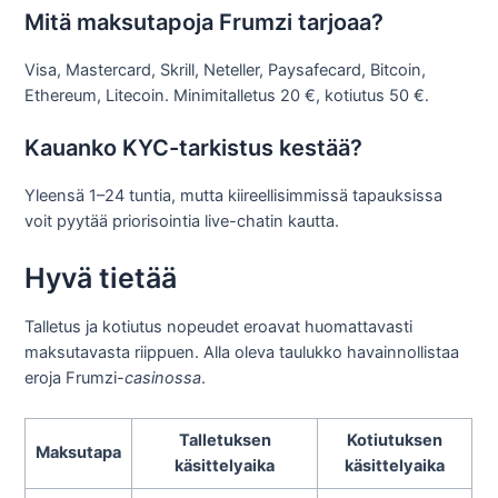
Mitä maksutapoja Frumzi tarjoaa?
Visa, Mastercard, Skrill, Neteller, Paysafecard, Bitcoin,
Ethereum, Litecoin. Minimitalletus 20 €, kotiutus 50 €.
Kauanko KYC-tarkistus kestää?
Yleensä 1–24 tuntia, mutta kiireellisimmissä tapauksissa
voit pyytää priorisointia live-chatin kautta.
Hyvä tietää
Talletus ja kotiutus nopeudet eroavat huomattavasti
maksutavasta riippuen. Alla oleva taulukko havainnollistaa
eroja Frumzi-
casinossa
.
Talletuksen
Kotiutuksen
Maksutapa
käsittelyaika
käsittelyaika