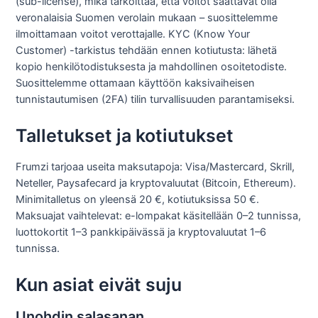
(sub-license), mikä tarkoittaa, että voitot saattavat olla
veronalaisia Suomen verolain mukaan – suosittelemme
ilmoittamaan voitot verottajalle. KYC (Know Your
Customer) -tarkistus tehdään ennen kotiutusta: lähetä
kopio henkilötodistuksesta ja mahdollinen osoitetodiste.
Suosittelemme ottamaan käyttöön kaksivaiheisen
tunnistautumisen (2FA) tilin turvallisuuden parantamiseksi.
Talletukset ja kotiutukset
Frumzi tarjoaa useita maksutapoja: Visa/Mastercard, Skrill,
Neteller, Paysafecard ja kryptovaluutat (Bitcoin, Ethereum).
Minimitalletus on yleensä 20 €, kotiutuksissa 50 €.
Maksuajat vaihtelevat: e-lompakat käsitellään 0–2 tunnissa,
luottokortit 1–3 pankkipäivässä ja kryptovaluutat 1–6
tunnissa.
Kun asiat eivät suju
Unohdin salasanan