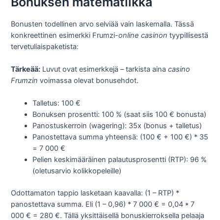
Bonuksen matematiikka
Bonusten todellinen arvo selviää vain laskemalla. Tässä
konkreettinen esimerkki Frumzi-
online casinon
tyypillisestä
tervetuliaispaketista:
Tärkeää:
Luvut ovat esimerkkejä – tarkista aina
casino
Frumzin
voimassa olevat bonusehdot.
Talletus: 100 €
Bonuksen prosentti: 100 % (saat siis 100 € bonusta)
Panostuskerroin (wagering): 35x (bonus + talletus)
Panostettava summa yhteensä: (100 € + 100 €) * 35
= 7 000 €
Pelien keskimääräinen palautusprosentti (RTP): 96 %
(oletusarvio kolikkopeleille)
Odottamaton tappio lasketaan kaavalla: (1 – RTP) *
panostettava summa. Eli (1 – 0,96) * 7 000 € = 0,04 * 7
000 € = 280 €. Tällä yksittäisellä bonuskierroksella pelaaja