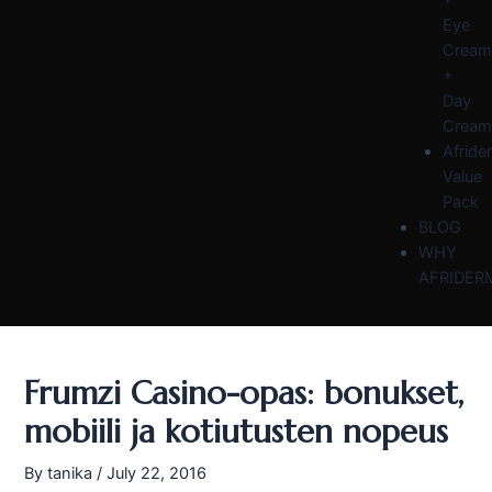
Eye
Cream
+
Day
Cream
Afride
Value
Pack
BLOG
WHY
AFRIDER
Frumzi Casino-opas: bonukset,
mobiili ja kotiutusten nopeus
By
tanika
/
July 22, 2016