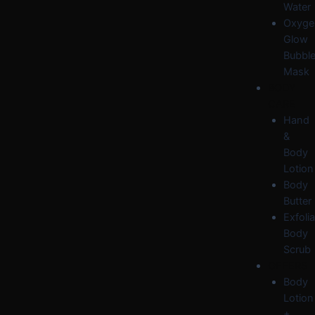
Water
Oxyge
Glow
Bubbl
Mask
BODY
CARE
Hand
&
Body
Lotion
Body
Butter
Exfolia
Body
Scrub
OFFERS
Body
Lotion
+