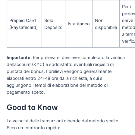
Per i
preliev
Prepaid Card
Solo
Non
serve
Istantaneo
(Paysafecard)
Deposito
disponibile
meto
altern
verific
Importante:
Per prelevare, devi aver completato la verifica
dell’account (KYC) e soddisfatto eventuali requisiti di
puntata dei bonus. I prelievi vengono generalmente
elaborati entro 24-48 ore dalla richiesta, a cui si
aggiungono i tempi di elaborazione del metodo di
pagamento scelto.
Good to Know
La velocità delle transazioni dipende dal metodo scelto.
Ecco un confronto rapido: