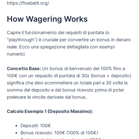
https://fivebetit.org/
How Wagering Works
Capire il funzionamento dei requisiti di puntata (o
“playthrough”) è cruciale per convertire un bonus in denaro
reale. Ecco una spiegazione dettagliata con esempi
numerici.
Concetto Base:
Un bonus di benvenuto del 100% fino a
100€ con un requisito di puntata di 30x (bonus + deposito)
significa che devi scommettere un totale pari a 30 volte la
somma del deposito e del bonus ricevuto prima di poter
prelevare le vincite derivate dal bonus.
Calcolo Esempio 1 (Deposito Massimo):
Depositi: 100€
Bonus ricevuto: 100€ (100% di 100€)