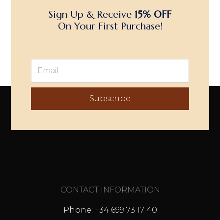
Sign Up & Receive
15% OFF
On Your First Purchase!
Subscribe
CONTACT INFORMATION
Phone: +34 699 73 17 40