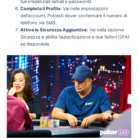
tue credenziali (email e password).
Completa il Profilo:
Vai nelle impostazioni
dell’account. Potresti dover confermare il numero di
telefono via SMS.
Attiva le Sicurezza Aggiuntive:
Vai nella sezione
Sicurezza e abilita l’autenticazione a due fattori (2FA)
se disponibile.