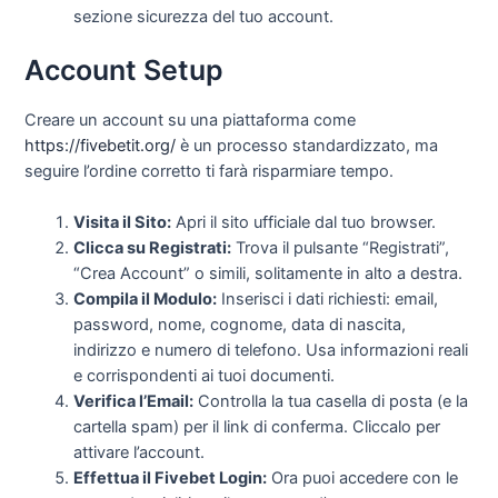
sezione sicurezza del tuo account.
Account Setup
Creare un account su una piattaforma come
https://fivebetit.org/
è un processo standardizzato, ma
seguire l’ordine corretto ti farà risparmiare tempo.
Visita il Sito:
Apri il sito ufficiale dal tuo browser.
Clicca su Registrati:
Trova il pulsante “Registrati”,
“Crea Account” o simili, solitamente in alto a destra.
Compila il Modulo:
Inserisci i dati richiesti: email,
password, nome, cognome, data di nascita,
indirizzo e numero di telefono. Usa informazioni reali
e corrispondenti ai tuoi documenti.
Verifica l’Email:
Controlla la tua casella di posta (e la
cartella spam) per il link di conferma. Cliccalo per
attivare l’account.
Effettua il Fivebet Login:
Ora puoi accedere con le