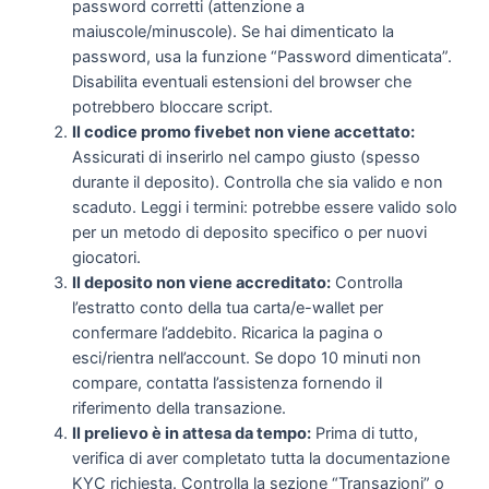
password corretti (attenzione a
maiuscole/minuscole). Se hai dimenticato la
password, usa la funzione “Password dimenticata”.
Disabilita eventuali estensioni del browser che
potrebbero bloccare script.
Il codice promo fivebet non viene accettato:
Assicurati di inserirlo nel campo giusto (spesso
durante il deposito). Controlla che sia valido e non
scaduto. Leggi i termini: potrebbe essere valido solo
per un metodo di deposito specifico o per nuovi
giocatori.
Il deposito non viene accreditato:
Controlla
l’estratto conto della tua carta/e-wallet per
confermare l’addebito. Ricarica la pagina o
esci/rientra nell’account. Se dopo 10 minuti non
compare, contatta l’assistenza fornendo il
riferimento della transazione.
Il prelievo è in attesa da tempo:
Prima di tutto,
verifica di aver completato tutta la documentazione
KYC richiesta. Controlla la sezione “Transazioni” o