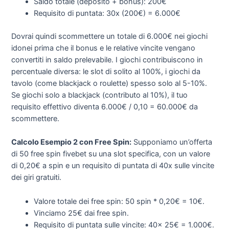
Saldo totale (deposito + bonus): 200€
Requisito di puntata: 30x (200€) = 6.000€
Dovrai quindi scommettere un totale di 6.000€ nei giochi
idonei prima che il bonus e le relative vincite vengano
convertiti in saldo prelevabile. I giochi contribuiscono in
percentuale diversa: le slot di solito al 100%, i giochi da
tavolo (come blackjack o roulette) spesso solo al 5-10%.
Se giochi solo a blackjack (contributo al 10%), il tuo
requisito effettivo diventa 6.000€ / 0,10 = 60.000€ da
scommettere.
Calcolo Esempio 2 con Free Spin:
Supponiamo un’offerta
di 50 free spin fivebet su una slot specifica, con un valore
di 0,20€ a spin e un requisito di puntata di 40x sulle vincite
dei giri gratuiti.
Valore totale dei free spin: 50 spin * 0,20€ = 10€.
Vinciamo 25€ dai free spin.
Requisito di puntata sulle vincite: 40x 25€ = 1.000€.