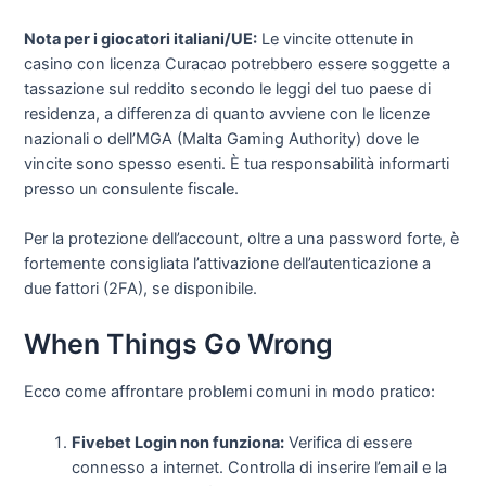
Nota per i giocatori italiani/UE:
Le vincite ottenute in
casino con licenza Curacao potrebbero essere soggette a
tassazione sul reddito secondo le leggi del tuo paese di
residenza, a differenza di quanto avviene con le licenze
nazionali o dell’MGA (Malta Gaming Authority) dove le
vincite sono spesso esenti. È tua responsabilità informarti
presso un consulente fiscale.
Per la protezione dell’account, oltre a una password forte, è
fortemente consigliata l’attivazione dell’autenticazione a
due fattori (2FA), se disponibile.
When Things Go Wrong
Ecco come affrontare problemi comuni in modo pratico:
Fivebet Login non funziona:
Verifica di essere
connesso a internet. Controlla di inserire l’email e la