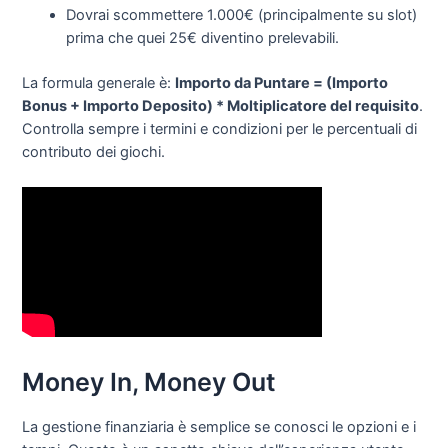
Dovrai scommettere 1.000€ (principalmente su slot)
prima che quei 25€ diventino prelevabili.
La formula generale è:
Importo da Puntare = (Importo
Bonus + Importo Deposito) * Moltiplicatore del requisito
.
Controlla sempre i termini e condizioni per le percentuali di
contributo dei giochi.
Money In, Money Out
La gestione finanziaria è semplice se conosci le opzioni e i