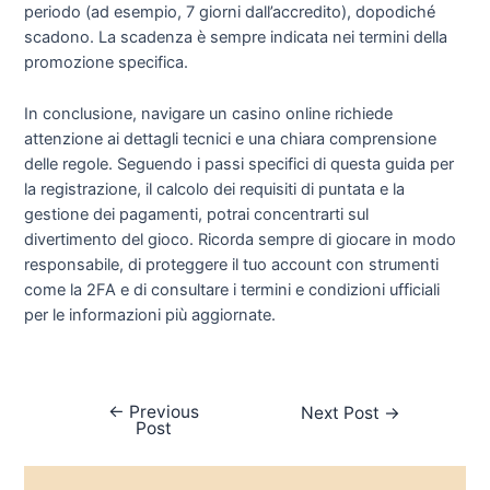
periodo (ad esempio, 7 giorni dall’accredito), dopodiché
scadono. La scadenza è sempre indicata nei termini della
promozione specifica.
In conclusione, navigare un casino online richiede
attenzione ai dettagli tecnici e una chiara comprensione
delle regole. Seguendo i passi specifici di questa guida per
la registrazione, il calcolo dei requisiti di puntata e la
gestione dei pagamenti, potrai concentrarti sul
divertimento del gioco. Ricorda sempre di giocare in modo
responsabile, di proteggere il tuo account con strumenti
come la 2FA e di consultare i termini e condizioni ufficiali
per le informazioni più aggiornate.
←
Previous
Next Post
→
Post