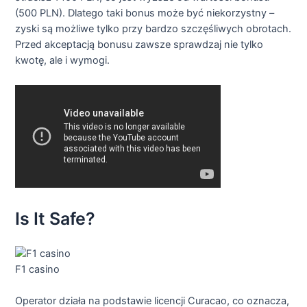
(500 PLN). Dlatego taki bonus może być niekorzystny –
zyski są możliwe tylko przy bardzo szczęśliwych obrotach.
Przed akceptacją bonusu zawsze sprawdzaj nie tylko
kwotę, ale i wymogi.
Is It Safe?
F1 casino
Operator działa na podstawie licencji Curacao, co oznacza,