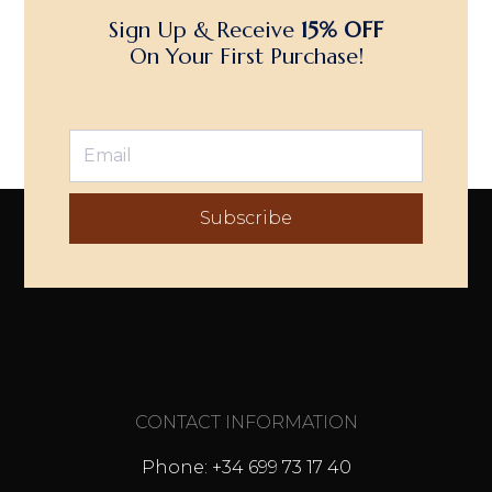
Sign Up & Receive
15% OFF
On Your First Purchase!
Subscribe
CONTACT INFORMATION
Phone: +34 699 73 17 40