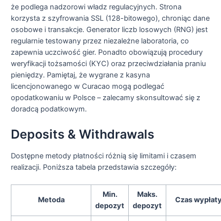
że podlega nadzorowi władz regulacyjnych. Strona
korzysta z szyfrowania SSL (128-bitowego), chroniąc dane
osobowe i transakcje. Generator liczb losowych (RNG) jest
regularnie testowany przez niezależne laboratoria, co
zapewnia uczciwość gier. Ponadto obowiązują procedury
weryfikacji tożsamości (KYC) oraz przeciwdziałania praniu
pieniędzy. Pamiętaj, że wygrane z kasyna
licencjonowanego w Curacao mogą podlegać
opodatkowaniu w Polsce – zalecamy skonsultować się z
doradcą podatkowym.
Deposits & Withdrawals
Dostępne metody płatności różnią się limitami i czasem
realizacji. Poniższa tabela przedstawia szczegóły:
Min.
Maks.
Metoda
Czas wypłat
depozyt
depozyt