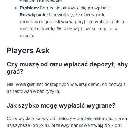
działem finansowym.
Problem:
Bonus nie aktywuje się po wpłacie.
Rozwiązanie:
Upewnij się, że użyłeś kodu
promocyjnego (jeśli wymagany) i że wpłata spełnia
minimalną kwotę. W razie wątpliwości napisz na
czacie.
Players Ask
Czy muszę od razu wpłacać depozyt, aby
grać?
Nie, wiele gier jest dostępnych w wersji demo, co pozwala
na testowanie bez ryzyka.
Jak szybko mogę wypłacić wygrane?
Czas wypłaty zależy od metody – portfele elektroniczne są
najszybsze (do 24h), przelewy bankowe trwają do 7 dni.