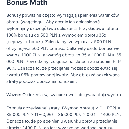
Bonus Math
Bonusy powitalne często wymagają spełnienia warunków
obrotu (wageringu). Aby ocenić ich opłacalność,
wykonajmy szczegółowe obliczenia. Przykładowo: oferta
100% bonusu do 500 PLN z wymogiem obrotu 35x
(depozyt + bonus). Zakładamy, że wpłacasz 500 PLN i
otrzymujesz 500 PLN bonusu. Całkowity saldo bonusowe
wynosi 1000 PLN, a wymóg obrotu to 35 × 1000 PLN = 35
000 PLN. Powiedzmy, że grasz na slotach ze średnim RTP
96%. Oznacza to, że przeciętnie możesz spodziewać się
zwrotu 96% postawionej kwoty. Aby obliczyć oczekiwaną
stratę podczas obracania bonusem:
Ważne:
Obliczenia są szacunkowe i nie gwarantują wyniku.
Formuła oczekiwanej straty: (Wymóg obrotu) × (1 – RTP) =
35 000 PLN × (1 – 0,96) = 35 000 PLN × 0,04 = 1400 PLN.
Oznacza to, że po spełnieniu warunku obrotu przeciętnie
stracisz 1400 PLN, co jest wyższe od wartości bonusu