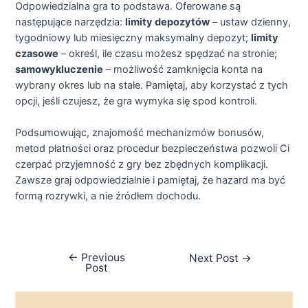
Odpowiedzialna gra to podstawa. Oferowane są
następujące narzędzia:
limity depozytów
– ustaw dzienny,
tygodniowy lub miesięczny maksymalny depozyt;
limity
czasowe
– określ, ile czasu możesz spędzać na stronie;
samowykluczenie
– możliwość zamknięcia konta na
wybrany okres lub na stałe. Pamiętaj, aby korzystać z tych
opcji, jeśli czujesz, że gra wymyka się spod kontroli.
Podsumowując, znajomość mechanizmów bonusów,
metod płatności oraz procedur bezpieczeństwa pozwoli Ci
czerpać przyjemność z gry bez zbędnych komplikacji.
Zawsze graj odpowiedzialnie i pamiętaj, że hazard ma być
formą rozrywki, a nie źródłem dochodu.
←
Previous
Next Post
→
Post