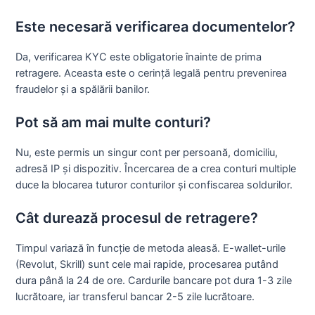
Este necesară verificarea documentelor?
Da, verificarea KYC este obligatorie înainte de prima
retragere. Aceasta este o cerință legală pentru prevenirea
fraudelor și a spălării banilor.
Pot să am mai multe conturi?
Nu, este permis un singur cont per persoană, domiciliu,
adresă IP și dispozitiv. Încercarea de a crea conturi multiple
duce la blocarea tuturor conturilor și confiscarea soldurilor.
Cât durează procesul de retragere?
Timpul variază în funcție de metoda aleasă. E-wallet-urile
(Revolut, Skrill) sunt cele mai rapide, procesarea putând
dura până la 24 de ore. Cardurile bancare pot dura 1-3 zile
lucrătoare, iar transferul bancar 2-5 zile lucrătoare.