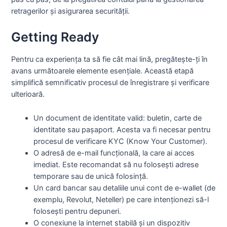
retragerilor și asigurarea securității.
Getting Ready
Pentru ca experiența ta să fie cât mai lină, pregătește-ți în
avans următoarele elemente esențiale. Această etapă
simplifică semnificativ procesul de înregistrare și verificare
ulterioară.
Un document de identitate valid: buletin, carte de
identitate sau pașaport. Acesta va fi necesar pentru
procesul de verificare KYC (Know Your Customer).
O adresă de e-mail funcțională, la care ai acces
imediat. Este recomandat să nu folosești adrese
temporare sau de unică folosință.
Un card bancar sau detaliile unui cont de e-wallet (de
exemplu, Revolut, Neteller) pe care intenționezi să-l
folosești pentru depuneri.
O conexiune la internet stabilă și un dispozitiv