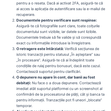
pentru a o reseta. Dacă ai activat 2FA, asigură-te că
ai acces la aplicația de autentificare sau la e-mailul de
recuperare.
Documentele pentru verificare sunt respinse:
Asigură-te că fotografiile sunt clare, toate colțurile
documentului sunt vizibile, iar datele sunt lizibile.
Documentele trebuie să fie valide și să corespundă
exact cu informațiile introduse la înregistrare.
O retragere este întârziată:
Verifică secțiunea de
istoric tranzacții pentru statusul „În așteptare” sau
„În procesare”. Asigură-te că ai îndeplinit toate
condițiile de rulaj pentru bonusuri, dacă este cazul.
Contactează suportul pentru clarificări.
O depunere nu apare în cont, dar banii au fost
debitați:
Nu face o a doua depunere. Contactează
imediat atât suportul platformei cu un screenshot al
confirmării de la procesatorul de plăți, cât și banca ta
pentru informații. Tranzacțiile pot fi uneori „blocate”
temporar.