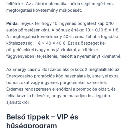
feltételek. Az alábbi matematikai példa segít megérteni a
megforgatási követelmény működését.
Példa:
Tegyük fel, hogy 10 ingyenes pörgetést kap 0,10
eurós pörgetésenként. A bónusz értéke: 10 × 0,10 € = 1 €.
A megforgatási követelmény 40-szeres. Tehát a fogadási
kötelezettség: 1 € × 40 = 40 €. Ezt az összeget kell
pörgetésekkel (vagy más játékokkal, a feltételek
függvényében) teljesítenie, mielőtt a nyereményt kivehetné.
Az Energy casino időszakos akciói között megtalálható az
Energycasino promóciós kód használata is, amellyel extra
bónuszokat vagy ingyenes pörgetéseket szerezhet.
Érdemes rendszeresen ellenőrizni a promóciós oldalt, és
feliratkozni a hírlevélre, hogy ne maradjon le a legjobb
ajánlatokról.
Belső tippek – VIP és
hűségprogram