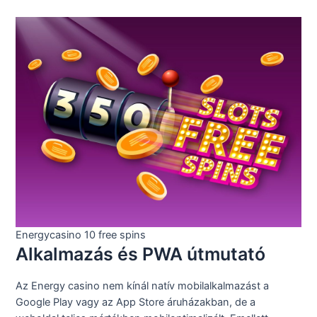
Energycasino 10 free spins
Alkalmazás és PWA útmutató
Az Energy casino nem kínál natív mobilalkalmazást a
Google Play vagy az App Store áruházakban, de a