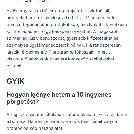
Az Energycasino hűségprogramja több szintből áll,
amelyeket pontok gyűjtésével érhet el. Minden valódi
pénzes fogadás után pontokat kap, amelyeket a következő
szintre lépéshez vagy készpénzre válthat. A magasabb
szintek exkluzív bónuszokat, gyorsabb kifizetéseket és
személyes ügyfélmenedzsert kínálnak. Ha rendszeresen
játszik, érdemes a VIP programra fókuszálni, mert a
visszatérő játékosok számára kedvezőbb feltételeket
biztosít.
GYIK
Hogyan igényelhetem a 10 ingyenes
pörgetést?
A regisztráció után általában automatikusan jóváírásra kerül
a bónusz. Ha nem, ellenőrizze a fiók beállításait vagy a
promóciós kód használatát.