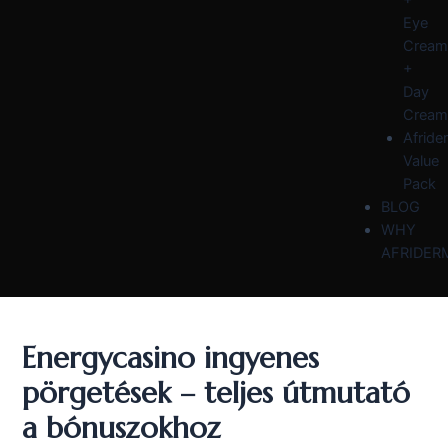
Eye
Cream
+
Day
Cream
Afride
Value
Pack
BLOG
WHY
AFRIDER
Energycasino ingyenes
pörgetések – teljes útmutató
a bónuszokhoz