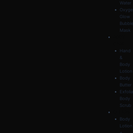
Water
Oxyge
Glow
Bubbl
Mask
BODY
CARE
Hand
&
Body
Lotion
Body
Butter
Exfolia
Body
Scrub
OFFERS
Body
Lotion
+