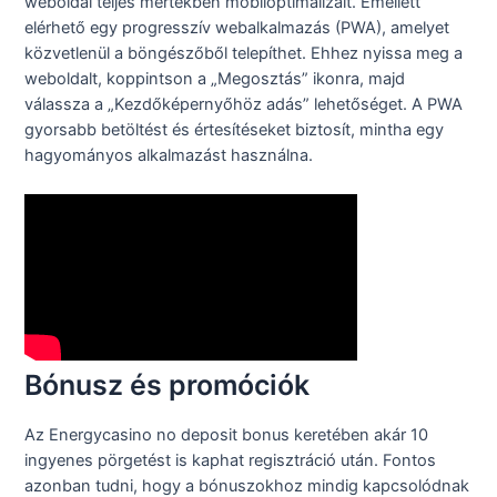
weboldal teljes mértékben mobiloptimalizált. Emellett
elérhető egy progresszív webalkalmazás (PWA), amelyet
közvetlenül a böngészőből telepíthet. Ehhez nyissa meg a
weboldalt, koppintson a „Megosztás” ikonra, majd
válassza a „Kezdőképernyőhöz adás” lehetőséget. A PWA
gyorsabb betöltést és értesítéseket biztosít, mintha egy
hagyományos alkalmazást használna.
Bónusz és promóciók
Az Energycasino no deposit bonus keretében akár 10
ingyenes pörgetést is kaphat regisztráció után. Fontos
azonban tudni, hogy a bónuszokhoz mindig kapcsolódnak