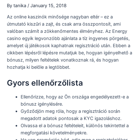
By
tanika
/
January 15, 2018
Az online kaszinók minősége nagyban eltér – ez a
útmutató kiszűri a zajt, és csak arra összpontosít, ami
valóban számít a zökkenőmentes élményhez. Az Energy
casino egyik legvonzóbb ajánlata a tíz ingyenes pörgetés,
amelyet új játékosok kaphatnak regisztráció után. Ebben a
cikkben lépésről lépésre mutatjuk be, hogyan igényelhető a
bónusz, milyen feltételek vonatkoznak rá, és hogyan
hozhatja ki belőle a legtöbbet.
Gyors ellenőrzőlista
Ellenőrizze, hogy az Ön országa engedélyezett-e a
bónusz igénylésére.
Győződjön meg róla, hogy a regisztráció során
megadott adatok pontosak a KYC igazoláshoz.
Olvassa el a bónusz feltételeit, különös tekintettel a
megforgatási követelményekre.
Ha van promóciós kód, adja meg a regisztrációkor