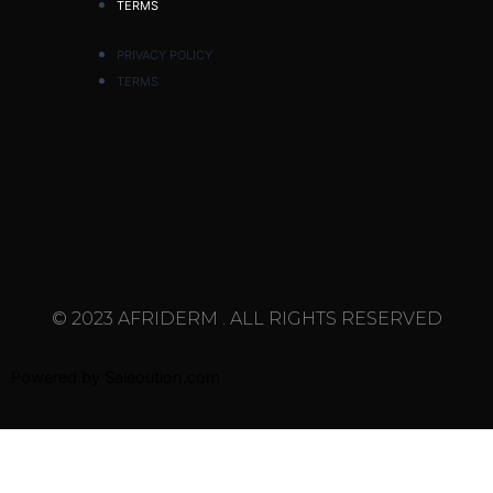
TERMS
PRIVACY POLICY
TERMS
© 2023 AFRIDERM . ALL RIGHTS RESERVED
Powered by
Saleoution.com