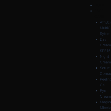
Skip
Post
Menu
HOME
to
navigation
FACE
content
CARE
AfriSc
MultiC
Sytem
Day
Cream
SPF15
Night
Cream
Serum
Conce
Peelin
Gel
Eye
Cream
Magica
Micella