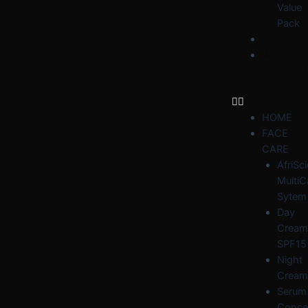
Value
Pack
BLOG
WHY
AFRIDER
HOME
FACE
CARE
AfriSc
MultiC
Sytem
Day
Cream
SPF15
Night
Cream
Serum
Conce