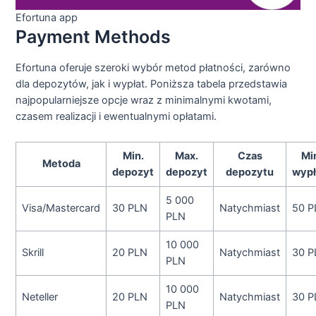
Efortuna app
Payment Methods
Efortuna oferuje szeroki wybór metod płatności, zarówno
dla depozytów, jak i wypłat. Poniższa tabela przedstawia
najpopularniejsze opcje wraz z minimalnymi kwotami,
czasem realizacji i ewentualnymi opłatami.
Min.
Max.
Czas
Mi
Metoda
depozyt
depozyt
depozytu
wypł
5 000
Visa/Mastercard
30 PLN
Natychmiast
50 P
PLN
10 000
Skrill
20 PLN
Natychmiast
30 P
PLN
10 000
Neteller
20 PLN
Natychmiast
30 P
PLN