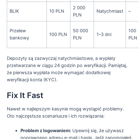
2 000
BLIK
10 PLN
Natychmiast
–
PLN
Przelew
50 000
100
100 PLN
1–3 dni
bankowy
PLN
PLN
Depozyty są zazwyczaj natychmiastowe, a wypłaty
przetwarzane w ciągu 24 godzin po weryfikacji. Pamiętaj,
że pierwsza wypłata może wymagać dodatkowej
weryfikacji konta (KYC).
Fix It Fast
Nawet w najlepszym kasynie mogą wystąpić problemy.
Oto najczęstsze scenariusze i ich rozwiązania:
Problem z logowaniem:
Upewnij się, że używasz
poprawnego adresu e-mail i hasła. Jeśli zapomniałeś