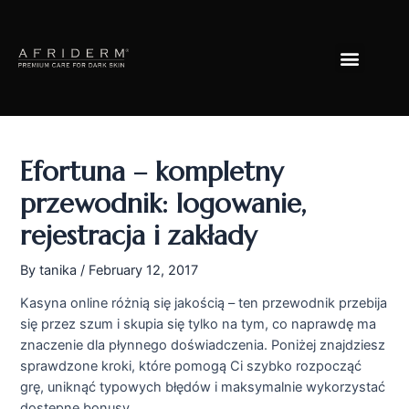
Skip
Post
to
navigation
Menu
content
Efortuna – kompletny
przewodnik: logowanie,
rejestracja i zakłady
By
tanika
/
February 12, 2017
Kasyna online różnią się jakością – ten przewodnik przebija
się przez szum i skupia się tylko na tym, co naprawdę ma
znaczenie dla płynnego doświadczenia. Poniżej znajdziesz
sprawdzone kroki, które pomogą Ci szybko rozpocząć
grę, uniknąć typowych błędów i maksymalnie wykorzystać
dostępne bonusy.