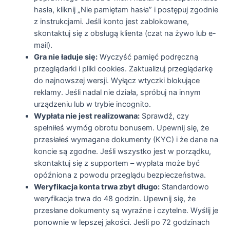
hasła, kliknij „Nie pamiętam hasła” i postępuj zgodnie
z instrukcjami. Jeśli konto jest zablokowane,
skontaktuj się z obsługą klienta (czat na żywo lub e-
mail).
Gra nie ładuje się:
Wyczyść pamięć podręczną
przeglądarki i pliki cookies. Zaktualizuj przeglądarkę
do najnowszej wersji. Wyłącz wtyczki blokujące
reklamy. Jeśli nadal nie działa, spróbuj na innym
urządzeniu lub w trybie incognito.
Wypłata nie jest realizowana:
Sprawdź, czy
spełniłeś wymóg obrotu bonusem. Upewnij się, że
przesłałeś wymagane dokumenty (KYC) i że dane na
koncie są zgodne. Jeśli wszystko jest w porządku,
skontaktuj się z supportem – wypłata może być
opóźniona z powodu przeglądu bezpieczeństwa.
Weryfikacja konta trwa zbyt długo:
Standardowo
weryfikacja trwa do 48 godzin. Upewnij się, że
przesłane dokumenty są wyraźne i czytelne. Wyślij je
ponownie w lepszej jakości. Jeśli po 72 godzinach