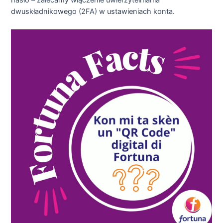
hasło – zalecamy włączenie uwierzytelniania
dwuskładnikowego (2FA) w ustawieniach konta.