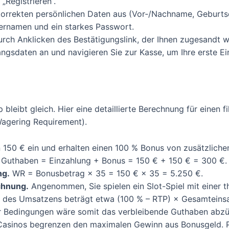
 „Registrieren“.
korrekten persönlichen Daten aus (Vor‑/Nachname, Geburts
ernamen und ein starkes Passwort.
urch Anklicken des Bestätigungslink, der Ihnen zugesandt 
angsdaten an und navigieren Sie zur Kasse, um Ihre erste 
p bleibt gleich. Hier eine detaillierte Berechnung für einen
agering Requirement).
 150 € ein und erhalten einen 100 % Bonus von zusätzliche
Guthaben = Einzahlung + Bonus = 150 € + 150 € = 300 €.
ng.
WR = Bonusbetrag × 35 = 150 € × 35 = 5.250 €.
chnung.
Angenommen, Sie spielen ein Slot-Spiel mit einer 
d des Umsatzens beträgt etwa (100 % – RTP) × Gesamteinsa
r Bedingungen wäre somit das verbleibende Guthaben abzüg
Casinos begrenzen den maximalen Gewinn aus Bonusgeld. P