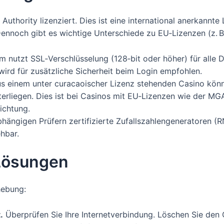
thority lizenziert. Dies ist eine international anerkannte
Dennoch gibt es wichtige Unterschiede zu EU‑Lizenzen (z. 
m nutzt SSL‑Verschlüsselung (128‑bit oder höher) für alle
wird für zusätzliche Sicherheit beim Login empfohlen.
 einem unter curacaoischer Lizenz stehenden Casino könne
rliegen. Dies ist bei Casinos mit EU‑Lizenzen wie der MGA (
lichtung.
hängigen Prüfern zertifizierte Zufallszahlengeneratoren (
ehbar.
Lösungen
hebung:
.
Überprüfen Sie Ihre Internetverbindung. Löschen Sie den 