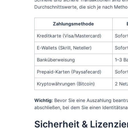
Durchschnittswerte, die sich je nach Meth
Zahlungsmethode
Kreditkarte (Visa/Mastercard)
Sofor
E‑Wallets (Skrill, Neteller)
Sofor
Banküberweisung
1–3 B
Prepaid-Karten (Paysafecard)
Sofor
Kryptowährungen (Bitcoin)
2 Net
Wichtig:
Bevor Sie eine Auszahlung beantr
abschließen, bei dem Sie einen Identität
Sicherheit & Lizenzi