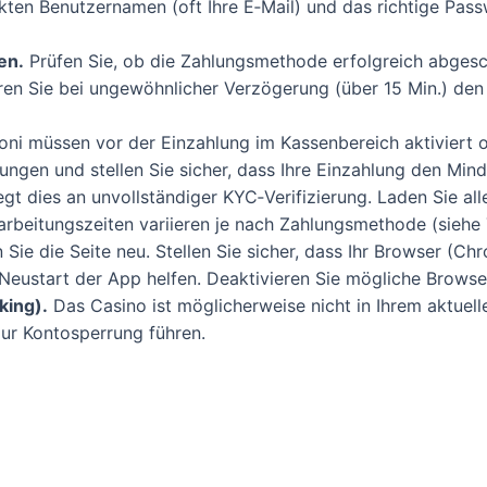
rekten Benutzernamen (oft Ihre E‑Mail) und das richtige Pa
en.
Prüfen Sie, ob die Zahlungsmethode erfolgreich abgesc
eren Sie bei ungewöhnlicher Verzögerung (über 15 Min.) den
oni müssen vor der Einzahlung im Kassenbereich aktiviert 
ngen und stellen Sie sicher, dass Ihre Einzahlung den Mind
egt dies an unvollständiger KYC‑Verifizierung. Laden Sie a
arbeitungszeiten variieren je nach Zahlungsmethode (siehe 
Sie die Seite neu. Stellen Sie sicher, dass Ihr Browser (Chrom
eustart der App helfen. Deaktivieren Sie mögliche Browse
king).
Das Casino ist möglicherweise nicht in Ihrem aktuel
ur Kontosperrung führen.