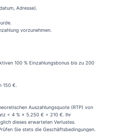
datum, Adresse).
wurde.
Einzahlung vorzunehmen.
 fiktiven 100 % Einzahlungsbonus bis zu 200
n 150 €.
theoretischen Auszahlungsquote (RTP) von
tz = 4 % × 5.250 € = 210 €. Ihr
lich dieses erwarteten Verlustes.
rüfen Sie stets die Geschäftsbedingungen.