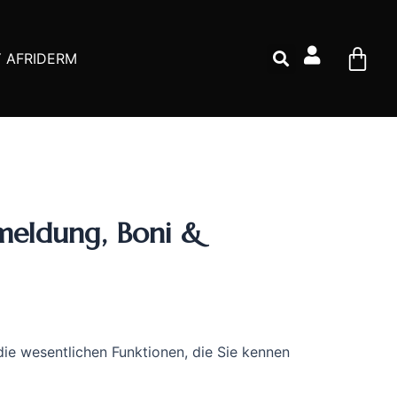
Search
Ca
 AFRIDERM
nmeldung, Boni &
die wesentlichen Funktionen, die Sie kennen