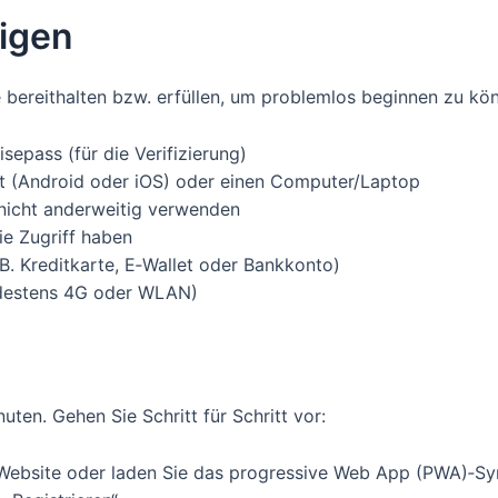
tigen
te bereithalten bzw. erfüllen, um problemlos beginnen zu kö
sepass (für die Verifizierung)
et (Android oder iOS) oder einen Computer/Laptop
 nicht anderweitig verwenden
ie Zugriff haben
B. Kreditkarte, E‑Wallet oder Bankkonto)
indestens 4G oder WLAN)
en. Gehen Sie Schritt für Schritt vor:
Website oder laden Sie das progressive Web App (PWA)‑Sym