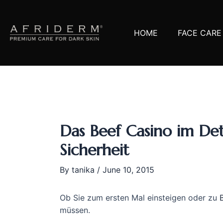
Skip
Post
to
navigation
content
HOME
FACE CARE
Das Beef Casino im Det
Sicherheit
By
tanika
/
June 10, 2015
Ob Sie zum ersten Mal einsteigen oder zu
müssen.