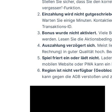
Stellen Sie sicher, dass Sie den kor
vergessen“‑Funktion.
Einzahlung wird nicht gutgeschrieb
Warten Sie einige Minuten. Kontakti
Transaktions‑ID.
Bonus wurde nicht aktiviert.
Viele B
werden. Lesen Sie die Aktionsbedingu
Auszahlung verzögert sich.
Meist li
Rechnung) in guter Qualität hoch. Be
Spiel friert ein oder lädt nicht.
Laden 
mobilen Website oder PWA kann ein N
Region ist nicht verfügbar (Geobloc
kann gegen die AGB verstoßen und z