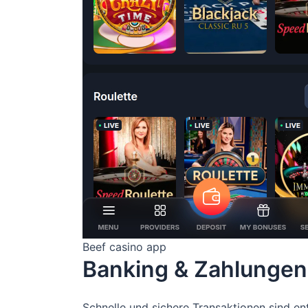
Beef casino app
Banking & Zahlungen
Schnelle und sichere Transaktionen sind e