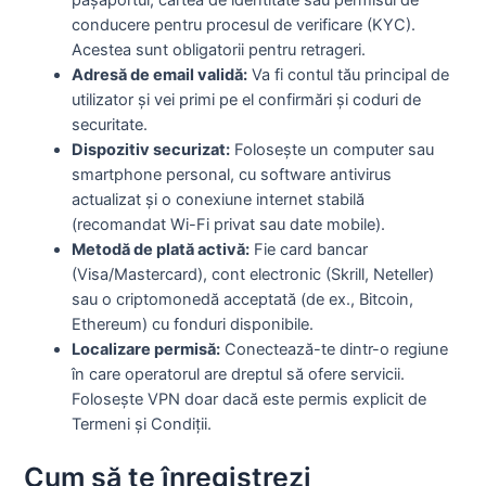
pașaportul, cartea de identitate sau permisul de
conducere pentru procesul de verificare (KYC).
Acestea sunt obligatorii pentru retrageri.
Adresă de email validă:
Va fi contul tău principal de
utilizator și vei primi pe el confirmări și coduri de
securitate.
Dispozitiv securizat:
Folosește un computer sau
smartphone personal, cu software antivirus
actualizat și o conexiune internet stabilă
(recomandat Wi-Fi privat sau date mobile).
Metodă de plată activă:
Fie card bancar
(Visa/Mastercard), cont electronic (Skrill, Neteller)
sau o criptomonedă acceptată (de ex., Bitcoin,
Ethereum) cu fonduri disponibile.
Localizare permisă:
Conectează-te dintr-o regiune
în care operatorul are dreptul să ofere servicii.
Folosește VPN doar dacă este permis explicit de
Termeni și Condiții.
Cum să te înregistrezi