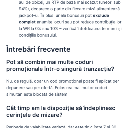
au, de obicei, un RTP de bază mai scăzut (uneori sub
94%), deoarece o parte din fiecare miză alimentează
jackpot-ul. În plus, unele bonusuri pot
exclude
complet
anumite jocuri sau pot reduce contribuția lor
la WR la 0% sau 10% – verifică întotdeauna termenii și
condițiile bonusului.
Întrebări frecvente
Pot să combin mai multe coduri
promoționale într-o singură tranzacție?
Nu, de regulă, doar un cod promoțional poate fi aplicat per
depunere sau per ofertă. Folosirea mai multor coduri
simultan este blocată de sistem.
Cât timp am la dispoziție să îndeplinesc
cerințele de mizare?
Perioada de valabilitate variază, dar este tipic între 7 și 30