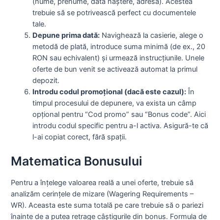
(nume, prenume, dată naștere, adresă). Acestea
trebuie să se potrivească perfect cu documentele
tale.
Depune prima dată:
Navighează la casierie, alege o
metodă de plată, introduce suma minimă (de ex., 20
RON sau echivalent) și urmează instrucțiunile. Unele
oferte de bun venit se activează automat la primul
depozit.
Introdu codul promoțional (dacă este cazul):
În
timpul procesului de depunere, va exista un câmp
opțional pentru “Cod promo” sau “Bonus code”. Aici
introdu codul specific pentru a-l activa. Asigură-te că
l-ai copiat corect, fără spații.
Matematica Bonusului
Pentru a înțelege valoarea reală a unei oferte, trebuie să
analizăm cerințele de mizare (Wagering Requirements –
WR). Aceasta este suma totală pe care trebuie să o pariezi
înainte de a putea retrage câștigurile din bonus. Formula de