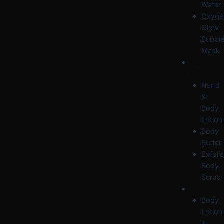
Water
Oxyge
Glow
Bubbl
Mask
BODY
CARE
Hand
&
Body
Lotion
Body
Butter
Exfolia
Body
Scrub
OFFERS
Body
Lotion
+