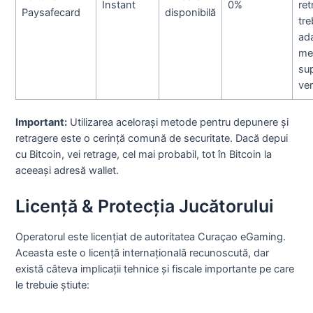
Instant
0%
ret
Paysafecard
disponibilă
tre
ad
me
su
ver
Important:
Utilizarea acelorași metode pentru depunere și
retragere este o cerință comună de securitate. Dacă depui
cu Bitcoin, vei retrage, cel mai probabil, tot în Bitcoin la
aceeași adresă wallet.
Licență & Protecția Jucătorului
Operatorul este licențiat de autoritatea Curaçao eGaming.
Aceasta este o licență internațională recunoscută, dar
există câteva implicații tehnice și fiscale importante pe care
le trebuie știute: