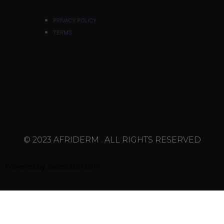
PRIVACY POLICY
TERMS
© 2023 AFRIDERM . ALL RIGHTS RESERVED
Powered by
Saleoution.com