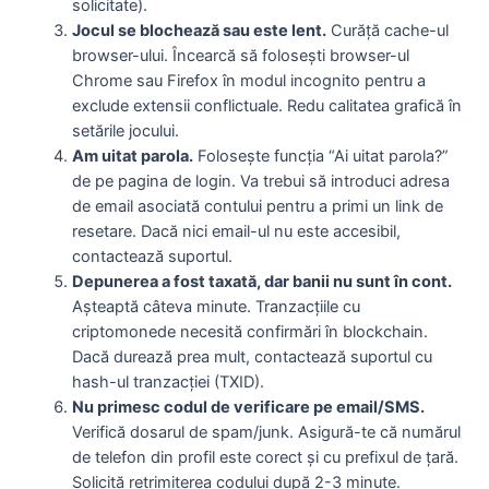
solicitate).
Jocul se blochează sau este lent.
Curăță cache-ul
browser-ului. Încearcă să folosești browser-ul
Chrome sau Firefox în modul incognito pentru a
exclude extensii conflictuale. Redu calitatea grafică în
setările jocului.
Am uitat parola.
Folosește funcția “Ai uitat parola?”
de pe pagina de login. Va trebui să introduci adresa
de email asociată contului pentru a primi un link de
resetare. Dacă nici email-ul nu este accesibil,
contactează suportul.
Depunerea a fost taxată, dar banii nu sunt în cont.
Așteaptă câteva minute. Tranzacțiile cu
criptomonede necesită confirmări în blockchain.
Dacă durează prea mult, contactează suportul cu
hash-ul tranzacției (TXID).
Nu primesc codul de verificare pe email/SMS.
Verifică dosarul de spam/junk. Asigură-te că numărul
de telefon din profil este corect și cu prefixul de țară.
Solicită retrimiterea codului după 2-3 minute.