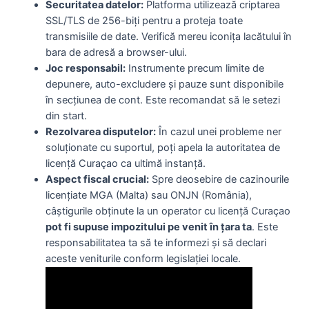
Securitatea datelor:
Platforma utilizează criptarea
SSL/TLS de 256-biți pentru a proteja toate
transmisiile de date. Verifică mereu iconița lacătului în
bara de adresă a browser-ului.
Joc responsabil:
Instrumente precum limite de
depunere, auto-excludere și pauze sunt disponibile
în secțiunea de cont. Este recomandat să le setezi
din start.
Rezolvarea disputelor:
În cazul unei probleme ner
soluționate cu suportul, poți apela la autoritatea de
licență Curaçao ca ultimă instanță.
Aspect fiscal crucial:
Spre deosebire de cazinourile
licențiate MGA (Malta) sau ONJN (România),
câștigurile obținute la un operator cu licență Curaçao
pot fi supuse impozitului pe venit în țara ta
. Este
responsabilitatea ta să te informezi și să declari
aceste veniturile conform legislației locale.