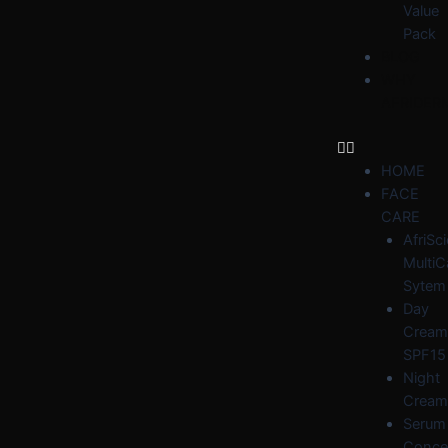
Value
Pack
BLOG
WHY
AFRIDER
HOME
FACE
CARE
AfriSc
MultiC
Sytem
Day
Cream
SPF15
Night
Cream
Serum
Conce