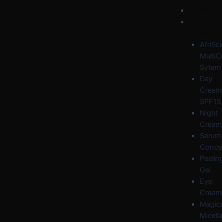
Skip
Post
Menu
HOME
to
navigation
FACE
content
CARE
AfriSc
MultiC
Sytem
Day
Cream
SPF15
Night
Cream
Serum
Conce
Peelin
Gel
Eye
Cream
Magica
Micella