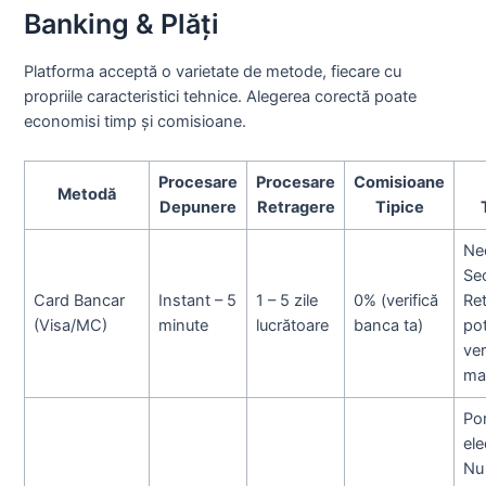
Banking & Plăți
Platforma acceptă o varietate de metode, fiecare cu
propriile caracteristici tehnice. Alegerea corectă poate
economisi timp și comisioane.
Procesare
Procesare
Comisioane
Metodă
Depunere
Retragere
Tipice
Ne
Se
Card Bancar
Instant – 5
1 – 5 zile
0% (verifică
Ret
(Visa/MC)
minute
lucrătoare
banca ta)
po
ver
ma
Por
ele
Nu