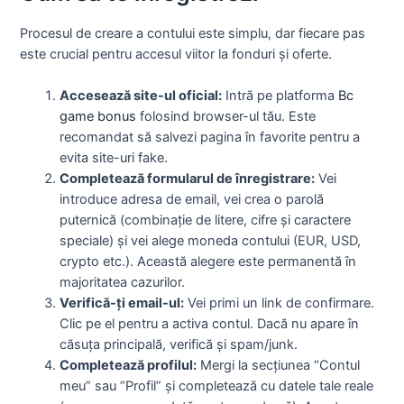
Procesul de creare a contului este simplu, dar fiecare pas
este crucial pentru accesul viitor la fonduri și oferte.
Accesează site-ul oficial:
Intră pe platforma
Bc
game bonus
folosind browser-ul tău. Este
recomandat să salvezi pagina în favorite pentru a
evita site-uri fake.
Completează formularul de înregistrare:
Vei
introduce adresa de email, vei crea o parolă
puternică (combinație de litere, cifre și caractere
speciale) și vei alege moneda contului (EUR, USD,
crypto etc.). Această alegere este permanentă în
majoritatea cazurilor.
Verifică-ți email-ul:
Vei primi un link de confirmare.
Clic pe el pentru a activa contul. Dacă nu apare în
căsuța principală, verifică și spam/junk.
Completează profilul:
Mergi la secțiunea “Contul
meu” sau “Profil” și completează cu datele tale reale