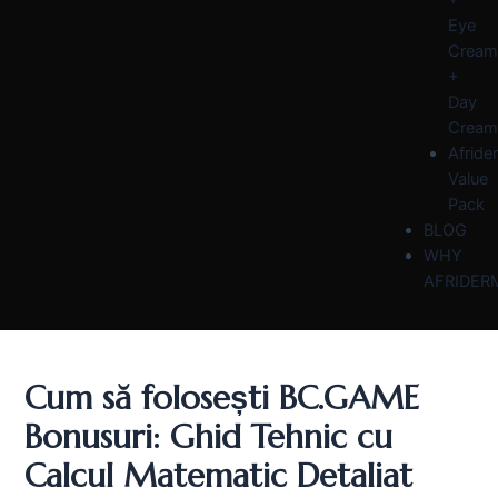
Eye
Cream
+
Day
Cream
Afride
Value
Pack
BLOG
WHY
AFRIDER
Cum să folosești BC.GAME
Bonusuri: Ghid Tehnic cu
Calcul Matematic Detaliat