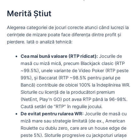
Merită Știut
Alegerea categoriei de jocuri corecte atunci când lucrezi la
cerințele de mizare poate face diferența dintre profit și
pierdere. Iată o analiză tehnică:
Cea mai bună valoare (RTP ridicat):
Jocurile de
masă cu miză mică, precum Blackjack clasic (RTP
~99.5%), unele variante de Video Poker (RTP peste
99%), și Baccarat (RTP ~98.5% pentru pariul pe
Bancă) contribuie de obicei 100% la îndeplinirea WR.
Sloturile cu licență de la producători premium
(NetEnt, Play’n GO) pot avea RTP până la 96-98%.
Caută setări de “RTP” în regulile jocului.
De evitat pentru rularea WR:
Jocurile de masă cu
miză mare sau strategie limitată (de ex., American
Roulette cu dublu zero, care are un house edge de
peste 5%). Sloturile progresive cu jackpoturi uriașe