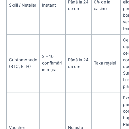
Până la 24
0% de la
eli
Skrill / Neteller
Instant
de ore
casino
pe
bon
ver
ter
Ce
rap
cel
2 – 10
Criptomonede
Până la 24
co
confirmări
Taxa rețelei
(BTC, ETH)
de ore
ope
în rețea
Su
flu
pia
Ex
pe
con
bug
Pe
Voucher
Nu este