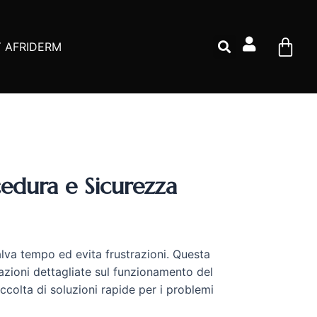
Search
Ca
 AFRIDERM
cedura e Sicurezza
alva tempo ed evita frustrazioni. Questa
zioni dettagliate sul funzionamento del
ccolta di soluzioni rapide per i problemi