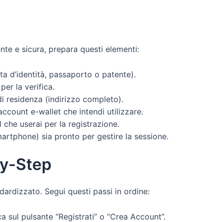
nte e sicura, prepara questi elementi:
ta d’identità, passaporto o patente).
per la verifica.
i residenza (indirizzo completo).
account e-wallet che intendi utilizzare.
 che userai per la registrazione.
smartphone) sia pronto per gestire la sessione.
by-Step
dardizzato. Segui questi passi in ordine:
a sul pulsante “Registrati” o “Crea Account”.