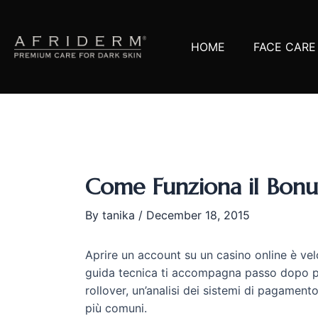
Skip
Post
to
navigation
content
HOME
FACE CARE
Come Funziona il Bonus 
By
tanika
/
December 18, 2015
Aprire un account su un casino online è vel
guida tecnica ti accompagna passo dopo pas
rollover, un’analisi dei sistemi di pagamen
più comuni.