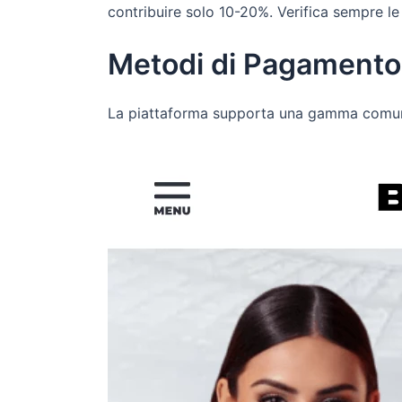
contribuire solo 10-20%. Verifica sempre le
Metodi di Pagamento
La piattaforma supporta una gamma comune 