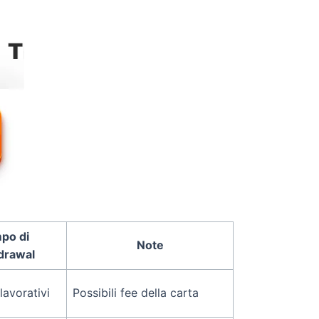
po di
Note
drawal
lavorativi
Possibili fee della carta