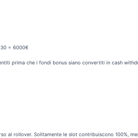
30 = 6000€
titi prima che i fondi bonus siano convertiti in cash with
so al rollover. Solitamente le slot contribuiscono 100%, men