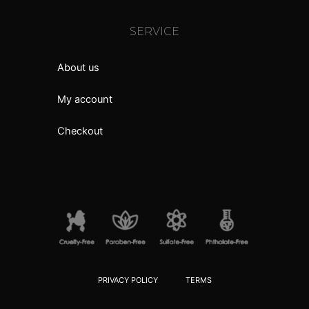
SERVICE
About us
My account
Checkout
PRIVACY POLICY
TERMS