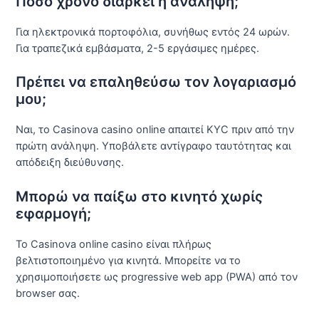
Πόσο χρόνο διαρκεί η ανάληψη;
Για ηλεκτρονικά πορτοφόλια, συνήθως εντός 24 ωρών.
Για τραπεζικά εμβάσματα, 2-5 εργάσιμες ημέρες.
Πρέπει να επαληθεύσω τον λογαριασμό
μου;
Ναι, το Casinova casino online απαιτεί KYC πριν από την
πρώτη ανάληψη. Υποβάλετε αντίγραφο ταυτότητας και
απόδειξη διεύθυνσης.
Μπορώ να παίξω στο κινητό χωρίς
εφαρμογή;
Το Casinova online casino είναι πλήρως
βελτιστοποιημένο για κινητά. Μπορείτε να το
χρησιμοποιήσετε ως progressive web app (PWA) από τον
browser σας.