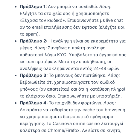
Πρόβλημα 1:
Δεν μπορώ να συνδεθώ.
Λύση:
Ελέγξτε τα στοιχεία σας ή χρησιμοποιήστε
«Ξέχασα τον κωδικό». Επικοινωνήστε με live chat
αν το email επαλήθευσης δεν έφτασε (ελέγξτε και
το spam).
Πρόβλημα 2:
Η ανάληψη είναι σε εκκρεμότητα για
μέρες.
Λύση:
Συνήθως η πρώτη ανάληψη
καθυστερεί λόγω KYC. Υποβάλετε τα έγγραφά σας
εκ των προτέρων. Μετά την επαλήθευση, οι
αναλήψεις ολοκληρώνονται εντός 24-48 ωρών.
Πρόβλημα 3:
Το μπόνους δεν πιστώθηκε.
Λύση:
Βεβαιωθείτε ότι χρησιμοποιήσατε τον κωδικό
μπόνους (αν απαιτείται) και ότι η κατάθεση πληροί
το ελάχιστο όριο. Επικοινωνήστε με υποστήριξη.
Πρόβλημα 4:
Το παιχνίδι δεν φορτώνει.
Λύση:
Δοκιμάστε να καθαρίσετε την cache του browser ή
να χρησιμοποιήσετε διαφορετικό πρόγραμμα
περιήγησης. Το Casinova online casino λειτουργεί
καλύτερα σε Chrome/Firefox. Αν είστε σε κινητό,