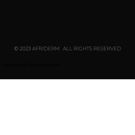
© 2023 AFRIDERM . ALL RIGHTS RESERVED
Powered by
Saleoution.com