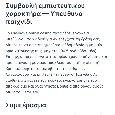
Συμβουλή εμπιστευτικού
χαρακτήρα — Υπεύθυνο
παιχνίδι
Το Casinova online casino προσφέρει εργαλεία
υπεύθυνου παιχνιδιού για να ελέγχετε τη δράση σας.
Μπορείτε να ορίσετε ημερήσια, εβδομαδιαία ή μηνιαία
όρια κατάθεσης (π.χ. μέγιστο 100 € ανά εβδομάδα).
Επίσης, υπάρχει δυνατότητα ορίου χρόνου σύνδεσης και
προσωρινού ή μόνιμου αποκλεισμού (self-exclusion).
Χρησιμοποιήστε τα: μεταβείτε στις ρυθμίσεις
λογαριασμού και επιλέξτε «Υπεύθυνο Παιχνίδι». Αν
νιώθετε ότι χάνετε τον έλεγχο, ενεργοποιήστε τον
αποκλεισμό και αναζητήστε βοήθεια από οργανισμούς
όπως το GamCare.
Συμπέρασμα