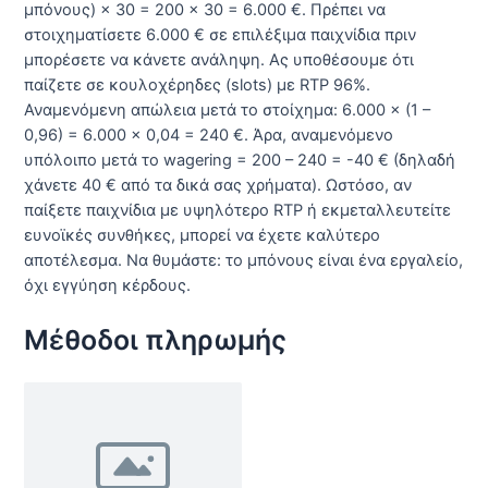
μπόνους) × 30 = 200 × 30 = 6.000 €. Πρέπει να
στοιχηματίσετε 6.000 € σε επιλέξιμα παιχνίδια πριν
μπορέσετε να κάνετε ανάληψη. Ας υποθέσουμε ότι
παίζετε σε κουλοχέρηδες (slots) με RTP 96%.
Αναμενόμενη απώλεια μετά το στοίχημα: 6.000 × (1 –
0,96) = 6.000 × 0,04 = 240 €. Άρα, αναμενόμενο
υπόλοιπο μετά το wagering = 200 – 240 = -40 € (δηλαδή
χάνετε 40 € από τα δικά σας χρήματα). Ωστόσο, αν
παίξετε παιχνίδια με υψηλότερο RTP ή εκμεταλλευτείτε
ευνοϊκές συνθήκες, μπορεί να έχετε καλύτερο
αποτέλεσμα. Να θυμάστε: το μπόνους είναι ένα εργαλείο,
όχι εγγύηση κέρδους.
Μέθοδοι πληρωμής