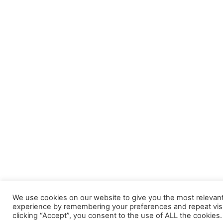
We use cookies on our website to give you the most relevan
experience by remembering your preferences and repeat visi
clicking “Accept”, you consent to the use of ALL the cookies.