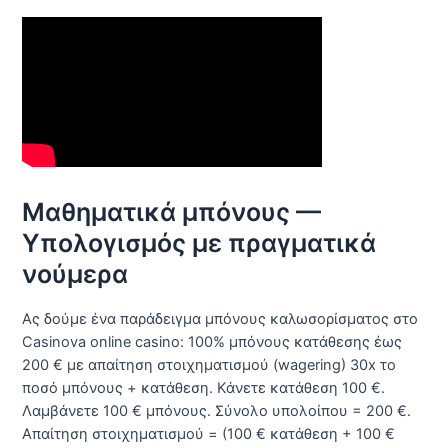
Μαθηματικά μπόνους —
Υπολογισμός με πραγματικά
νούμερα
Ας δούμε ένα παράδειγμα μπόνους καλωσορίσματος στο
Casinova online casino: 100% μπόνους κατάθεσης έως
200 € με απαίτηση στοιχηματισμού (wagering) 30x το
ποσό μπόνους + κατάθεση. Κάνετε κατάθεση 100 €.
Λαμβάνετε 100 € μπόνους. Σύνολο υπολοίπου = 200 €.
Απαίτηση στοιχηματισμού = (100 € κατάθεση + 100 €