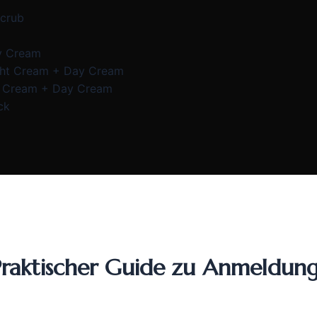
Scrub
y Cream
ght Cream + Day Cream
e Cream + Day Cream
ck
Praktischer Guide zu Anmeldung