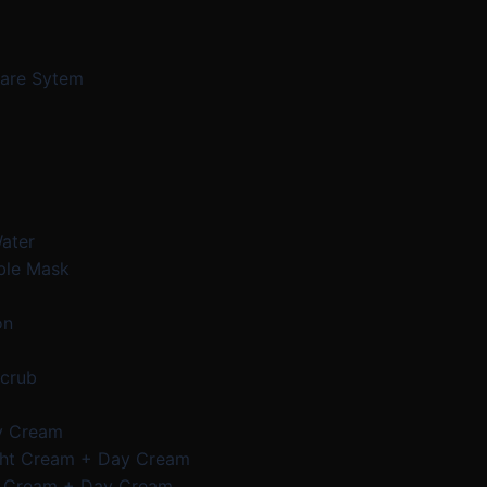
Care Sytem
Water
ble Mask
on
Scrub
y Cream
ght Cream + Day Cream
e Cream + Day Cream