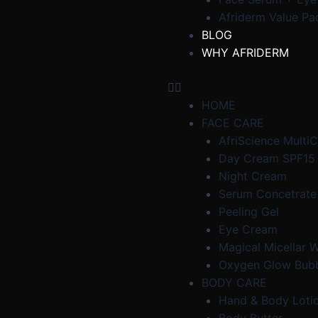
Afriderm Value Pa
BLOG
WHY AFRIDERM
HOME
FACE CARE
AfriScience Multi
Day Cream SPF15
Night Cream
Serum Concetrate
Peeling Gel
Eye Cream
Magical Micellar 
Oxygen Glow Bub
BODY CARE
Hand & Body Loti