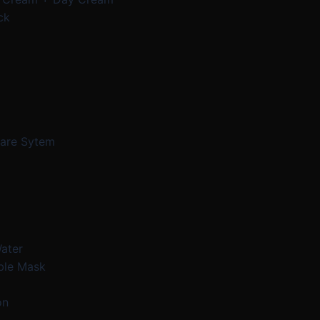
ck
Care Sytem
Water
ble Mask
on