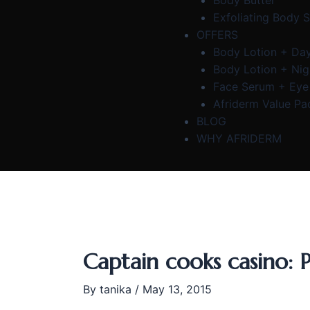
Body Butter
Exfoliating Body 
OFFERS
Body Lotion + Da
Body Lotion + Ni
Face Serum + Ey
Afriderm Value Pa
BLOG
WHY AFRIDERM
Captain cooks casino: 
By
tanika
/
May 13, 2015