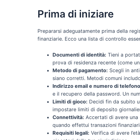
Prima di iniziare
Prepararsi adeguatamente prima della regist
finanziarie. Ecco una lista di controllo esse
Documenti di identità:
Tieni a portat
prova di residenza recente (come una
Metodo di pagamento:
Scegli in anti
siano corretti. Metodi comuni includo
Indirizzo email e numero di telefono
e il recupero della password. Un num
Limiti di gioco:
Decidi fin da subito 
impostare limiti di deposito giornalie
Connettività:
Accertati di avere una 
quando effettui transazioni finanziar
Requisiti legali:
Verifica di avere l’et