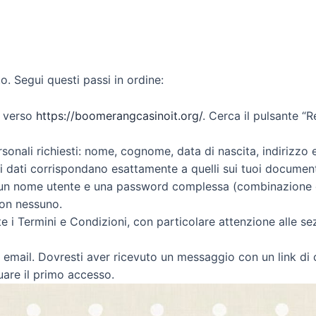
o. Segui questi passi in ordine:
a verso
https://boomerangcasinoit.org/
. Cerca il pulsante “R
ersonali richiesti: nome, cognome, data di nascita, indirizzo 
 dati corrispondano esattamente a quelli sui tuoi document
un nome utente e una password complessa (combinazione di
con nessuno.
i Termini e Condizioni, con particolare attenzione alle sezi
 email. Dovresti aver ricevuto un messaggio con un link di c
uare il primo accesso.