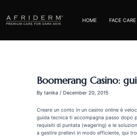
Skip
Post
to
navigation
content
HOME
FACE CARE
Boomerang Casino: guid
By
tanika
/
December 20, 2015
Creare un conto in un casino online è velo
guida tecnica ti accompagna passo dopo pas
requisiti di puntata (wagering) e le soluz
a gestire prelievi in modo efficiente, qui tr