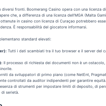
su diversi fronti. Boomerang Casino opera con una licenza 
sapere che, a differenza di una licenza dell’MGA (Malta Ga
ite ottenute in casino con licenza di Curaçao potrebbero ess
idenza. È responsabilità del giocatore informarsi.
implementano standard elevati:
er):
Tutti i dati scambiati tra il tuo browser e il server del
):
Il processo di richiesta dei documenti non è un ostacolo,
inorile.
orniti da sviluppatori di primo piano (come NetEnt, Pragmati
te controllati da auditor indipendenti per garantire equità
esenza di strumenti per impostare limiti di deposito, di perd
di serietà.
e