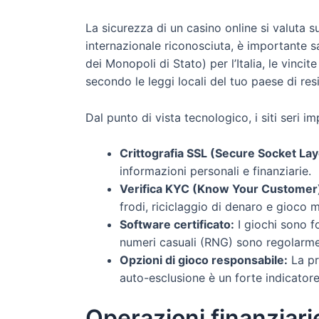
La sicurezza di un casino online si valuta 
internazionale riconosciuta, è importante 
dei Monopoli di Stato) per l’Italia, le vinc
secondo le leggi locali del tuo paese di res
Dal punto di vista tecnologico, i siti seri 
Crittografia SSL (Secure Socket Lay
informazioni personali e finanziarie.
Verifica KYC (Know Your Customer
frodi, riciclaggio di denaro e gioco m
Software certificato:
I giochi sono f
numeri casuali (RNG) sono regolarmen
Opzioni di gioco responsabile:
La pr
auto-esclusione è un forte indicatore 
Operazioni finanziari