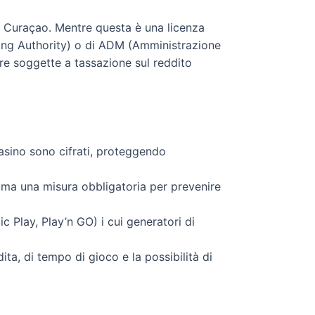
di Curaçao. Mentre questa è una licenza
ming Authority) o di ADM (Amministrazione
ere soggette a tassazione sul reddito
 casino sono cifrati, proteggendo
 ma una misura obbligatoria per prevenire
c Play, Play’n GO) i cui generatori di
.
ita, di tempo di gioco e la possibilità di