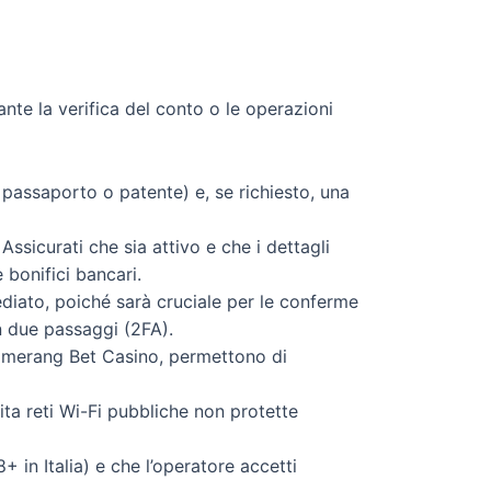
te la verifica del conto o le operazioni
 passaporto o patente) e, se richiesto, una
 Assicurati che sia attivo e che i dettagli
 bonifici bancari.
ediato, poiché sarà cruciale per le conferme
n due passaggi (2FA).
Boomerang Bet Casino, permettono di
ita reti Wi-Fi pubbliche non protette
+ in Italia) e che l’operatore accetti