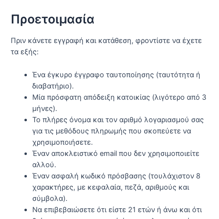
Προετοιμασία
Πριν κάνετε εγγραφή και κατάθεση, φροντίστε να έχετε
τα εξής:
Ένα έγκυρο έγγραφο ταυτοποίησης (ταυτότητα ή
διαβατήριο).
Μία πρόσφατη απόδειξη κατοικίας (λιγότερο από 3
μήνες).
Το πλήρες όνομα και τον αριθμό λογαριασμού σας
για τις μεθόδους πληρωμής που σκοπεύετε να
χρησιμοποιήσετε.
Έναν αποκλειστικό email που δεν χρησιμοποιείτε
αλλού.
Έναν ασφαλή κωδικό πρόσβασης (τουλάχιστον 8
χαρακτήρες, με κεφαλαία, πεζά, αριθμούς και
σύμβολα).
Να επιβεβαιώσετε ότι είστε 21 ετών ή άνω και ότι