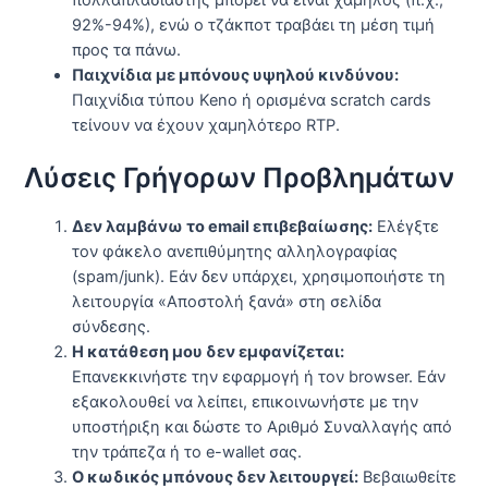
92%-94%), ενώ ο τζάκποτ τραβάει τη μέση τιμή
προς τα πάνω.
Παιχνίδια με μπόνους υψηλού κινδύνου:
Παιχνίδια τύπου Keno ή ορισμένα scratch cards
τείνουν να έχουν χαμηλότερο RTP.
Λύσεις Γρήγορων Προβλημάτων
Δεν λαμβάνω το email επιβεβαίωσης:
Ελέγξτε
τον φάκελο ανεπιθύμητης αλληλογραφίας
(spam/junk). Εάν δεν υπάρχει, χρησιμοποιήστε τη
λειτουργία «Αποστολή ξανά» στη σελίδα
σύνδεσης.
Η κατάθεση μου δεν εμφανίζεται:
Επανεκκινήστε την εφαρμογή ή τον browser. Εάν
εξακολουθεί να λείπει, επικοινωνήστε με την
υποστήριξη και δώστε το Αριθμό Συναλλαγής από
την τράπεζα ή το e-wallet σας.
Ο κωδικός μπόνους δεν λειτουργεί:
Βεβαιωθείτε