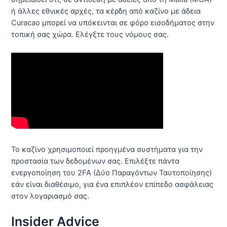
ή άλλες εθνικές αρχές, τα κέρδη από καζίνο με άδεια
Curacao μπορεί να υπόκεινται σε φόρο εισοδήματος στην
τοπική σας χώρα. Ελέγξτε τους νόμους σας.
Το καζίνο χρησιμοποιεί προηγμένα συστήματα για την
προστασία των δεδομένων σας. Επιλέξτε πάντα
ενεργοποίηση του 2FA (Δύο Παραγόντων Ταυτοποίησης)
εάν είναι διαθέσιμο, για ένα επιπλέον επίπεδο ασφάλειας
στον λογαριασμό σας.
Insider Advice