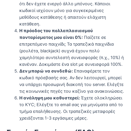
ότι δεν έχετε ενεργό άλλο μπόνους. Κάποιοι
κωδικοί ισχύουν μόνο για συγκεκριμένες
μεθόδους κατάθεσης ή απαιτούν ελάχιστη
κατάθεση.
Η πρόοδος του πολλαπλασιασμού
πονταρίσματος μου είναι 0%:
Παίζετε σε
επιτρεπόμενο παιχνίδι; Τα τραπεζικά παιχνίδια
(ρουλέτα, blackjack) συχνά έχουν πολύ
χαμηλότερο συντελεστή συνεισφοράς (π.χ., 10%) ή
κανέναν. Δοκιμάστε ένα slot με συνεισφορά 100%.
Δεν μπορώ να συνδεθώ:
Επαναφέρετε τον
κωδικό πρόσβασής σας. Αν δεν λειτουργεί, μπορεί
να υπάρχει προσωρινή διακοπή του server. Ελέγξτε
τις κοινωνικές πηγές του καζίνο για ανακοινώσεις.
Η ανάληψη μου καθυστερεί:
Έχετε ολοκληρώσει
το KYC; Ελέγξτε το email σας για μηνύματα από το
τμήμα επαλήθευσης. Οι τραπεζικές μεταφορές
χρειάζονται 1-3 εργάσιμες μέρες.