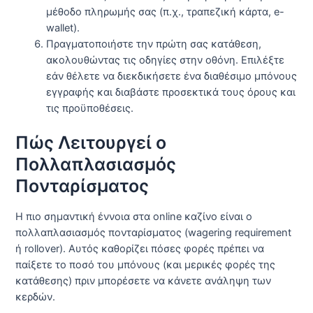
μέθοδο πληρωμής σας (π.χ., τραπεζική κάρτα, e-
wallet).
Πραγματοποιήστε την πρώτη σας κατάθεση,
ακολουθώντας τις οδηγίες στην οθόνη. Επιλέξτε
εάν θέλετε να διεκδικήσετε ένα διαθέσιμο μπόνους
εγγραφής και διαβάστε προσεκτικά τους όρους και
τις προϋποθέσεις.
Πώς Λειτουργεί ο
Πολλαπλασιασμός
Πονταρίσματος
Η πιο σημαντική έννοια στα online καζίνο είναι ο
πολλαπλασιασμός πονταρίσματος (wagering requirement
ή rollover). Αυτός καθορίζει πόσες φορές πρέπει να
παίξετε το ποσό του μπόνους (και μερικές φορές της
κατάθεσης) πριν μπορέσετε να κάνετε ανάληψη των
κερδών.