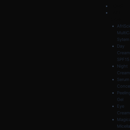
Skip
Post
Menu
HOME
to
navigation
FACE
content
CARE
AfriSc
MultiC
Sytem
Day
Cream
SPF15
Night
Cream
Serum
Conce
Peelin
Gel
Eye
Cream
Magica
Micella