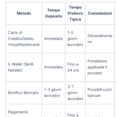
Tempo
Tempo
Metodo
Prelievo
Commissioni
Deposito
Tipico
Carta di
1-5
Generalmente
Credito/Debito
Immediato
giorni
no
(Visa/Mastercard)
lavorativi
Potrebbero
E-Wallet (Skrill,
Fino a
Immediato
applicarle il
Neteller)
24 ore
provider
3-7
1-3 giorni
Possibili costi
Bonifico Bancario
giorni
lavorativi
bancari
lavorativi
Pagamento
Fino a