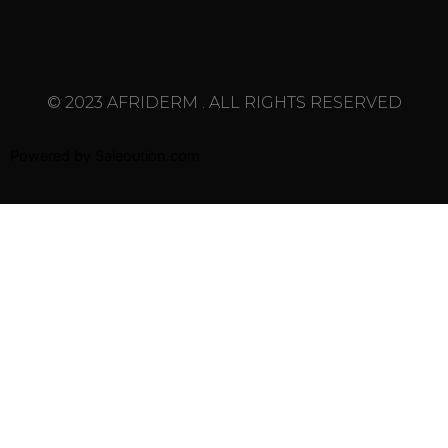
© 2023 AFRIDERM . ALL RIGHTS RESERVED
Powered by
Saleoution.com