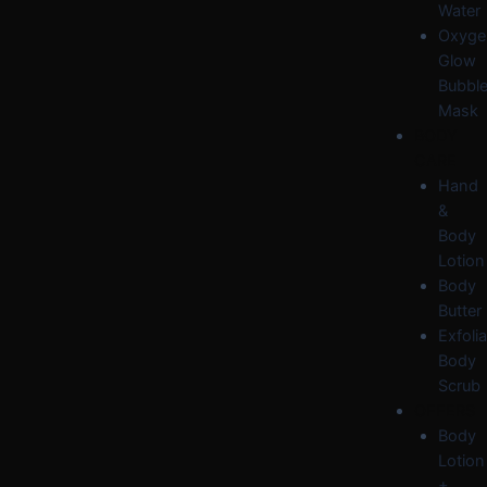
Water
Oxyge
Glow
Bubbl
Mask
BODY
CARE
Hand
&
Body
Lotion
Body
Butter
Exfolia
Body
Scrub
OFFERS
Body
Lotion
+