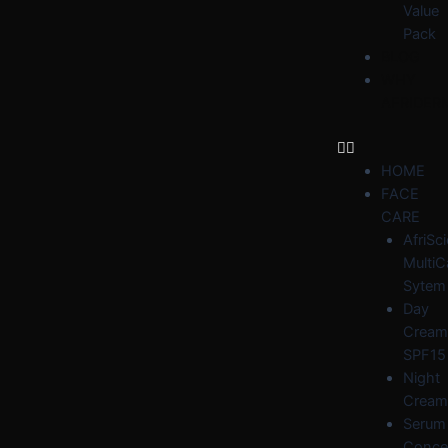
Value
Pack
BLOG
WHY
AFRIDER
HOME
FACE
CARE
AfriSc
MultiC
Sytem
Day
Cream
SPF15
Night
Cream
Serum
Conce