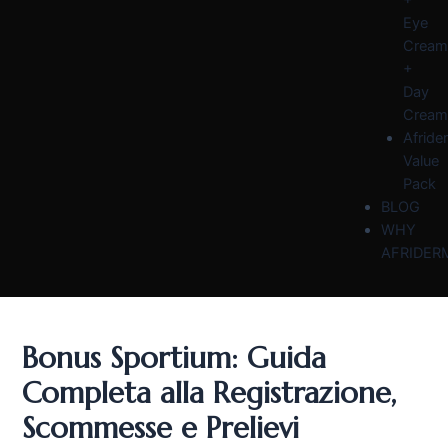
Eye
Cream
+
Day
Cream
Afride
Value
Pack
BLOG
WHY
AFRIDER
Bonus Sportium: Guida
Completa alla Registrazione,
Scommesse e Prelievi