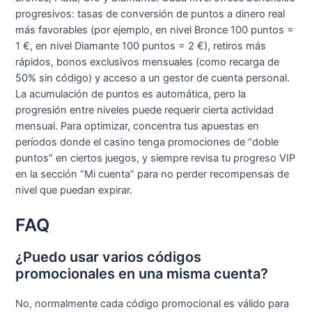
progresivos: tasas de conversión de puntos a dinero real
más favorables (por ejemplo, en nivel Bronce 100 puntos =
1 €, en nivel Diamante 100 puntos = 2 €), retiros más
rápidos, bonos exclusivos mensuales (como recarga de
50% sin código) y acceso a un gestor de cuenta personal.
La acumulación de puntos es automática, pero la
progresión entre niveles puede requerir cierta actividad
mensual. Para optimizar, concentra tus apuestas en
períodos donde el casino tenga promociones de “doble
puntos” en ciertos juegos, y siempre revisa tu progreso VIP
en la sección “Mi cuenta” para no perder recompensas de
nivel que puedan expirar.
FAQ
¿Puedo usar varios códigos
promocionales en una misma cuenta?
No, normalmente cada código promocional es válido para