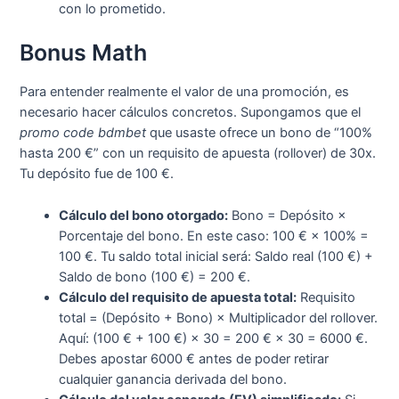
con lo prometido.
Bonus Math
Para entender realmente el valor de una promoción, es
necesario hacer cálculos concretos. Supongamos que el
promo code bdmbet
que usaste ofrece un bono de “100%
hasta 200 €” con un requisito de apuesta (rollover) de 30x.
Tu depósito fue de 100 €.
Cálculo del bono otorgado:
Bono = Depósito ×
Porcentaje del bono. En este caso: 100 € × 100% =
100 €. Tu saldo total inicial será: Saldo real (100 €) +
Saldo de bono (100 €) = 200 €.
Cálculo del requisito de apuesta total:
Requisito
total = (Depósito + Bono) × Multiplicador del rollover.
Aquí: (100 € + 100 €) × 30 = 200 € × 30 = 6000 €.
Debes apostar 6000 € antes de poder retirar
cualquier ganancia derivada del bono.