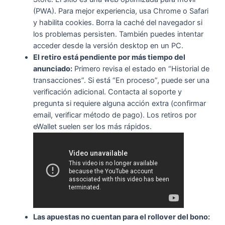
(PWA). Para mejor experiencia, usa Chrome o Safari
y habilita cookies. Borra la caché del navegador si
los problemas persisten. También puedes intentar
acceder desde la versión desktop en un PC.
El retiro está pendiente por más tiempo del
anunciado:
Primero revisa el estado en “Historial de
transacciones”. Si está “En proceso”, puede ser una
verificación adicional. Contacta al soporte y
pregunta si requiere alguna acción extra (confirmar
email, verificar método de pago). Los retiros por
eWallet suelen ser los más rápidos.
Las apuestas no cuentan para el rollover del bono: