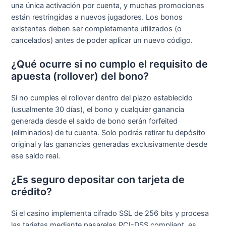
una única activación por cuenta, y muchas promociones
están restringidas a nuevos jugadores. Los bonos
existentes deben ser completamente utilizados (o
cancelados) antes de poder aplicar un nuevo código.
¿Qué ocurre si no cumplo el requisito de
apuesta (rollover) del bono?
Si no cumples el rollover dentro del plazo establecido
(usualmente 30 días), el bono y cualquier ganancia
generada desde el saldo de bono serán forfeited
(eliminados) de tu cuenta. Solo podrás retirar tu depósito
original y las ganancias generadas exclusivamente desde
ese saldo real.
¿Es seguro depositar con tarjeta de
crédito?
Si el casino implementa cifrado SSL de 256 bits y procesa
las tarjetas mediante pasarelas PCI-DSS compliant, es