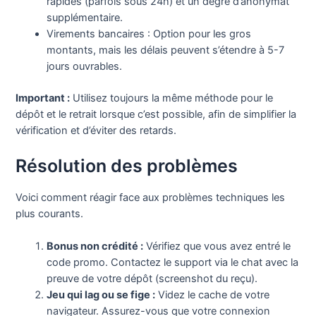
rapides (parfois sous 24h) et un degré d’anonymat
supplémentaire.
Virements bancaires : Option pour les gros
montants, mais les délais peuvent s’étendre à 5-7
jours ouvrables.
Important :
Utilisez toujours la même méthode pour le
dépôt et le retrait lorsque c’est possible, afin de simplifier la
vérification et d’éviter des retards.
Résolution des problèmes
Voici comment réagir face aux problèmes techniques les
plus courants.
Bonus non crédité :
Vérifiez que vous avez entré le
code promo. Contactez le support via le chat avec la
preuve de votre dépôt (screenshot du reçu).
Jeu qui lag ou se fige :
Videz le cache de votre
navigateur. Assurez-vous que votre connexion