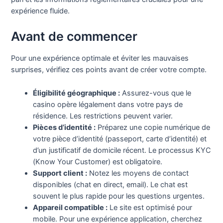
expérience fluide.
Avant de commencer
Pour une expérience optimale et éviter les mauvaises
surprises, vérifiez ces points avant de créer votre compte.
Éligibilité géographique :
Assurez-vous que le
casino opère légalement dans votre pays de
résidence. Les restrictions peuvent varier.
Pièces d’identité :
Préparez une copie numérique de
votre pièce d’identité (passeport, carte d’identité) et
d’un justificatif de domicile récent. Le processus KYC
(Know Your Customer) est obligatoire.
Support client :
Notez les moyens de contact
disponibles (chat en direct, email). Le chat est
souvent le plus rapide pour les questions urgentes.
Appareil compatible :
Le site est optimisé pour
mobile. Pour une expérience application, cherchez