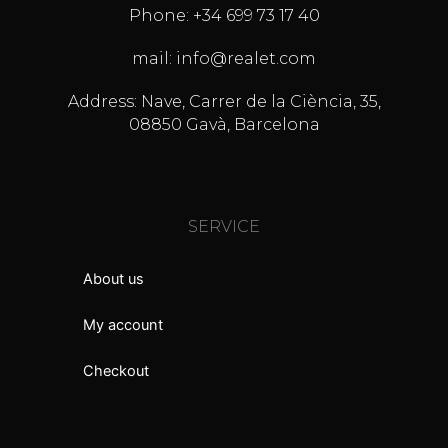
Phone: +34 699 73 17 40
mail: info@realet.com
Address: Nave, Carrer de la Ciència, 35,
08850 Gavà, Barcelona
SERVICE
About us
My account
Checkout