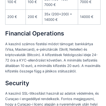
100 €
100 €
7000 €
7000 €
35x (200+200) =
200 €
200 €
14000 €
14000 €
Financial Operations
A kaszinó számos fizetési módot támogat: bankkártya
(Visa, Mastercard), e-pénztárcák (Skrill, Neteller) és
kriptovaluták (Bitcoin). A kifizetések feldolgozási ideje 24-
72 óra a KYC-ellenőrzést követően. A minimális befizetés
általában 10 euró, a minimális kifizetés 20 euró. A maximális
kifizetés összege függ a játékos státuszától.
Security
A kaszinó SSL-titkosítást használ az adatok védelmére, és
Curaçao-i engedéllyel rendelkezik. Fontos megjegyezni,
hogy a Curaçao-i licenc alapján a nyeremények után helyi