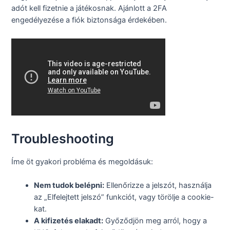
adót kell fizetnie a játékosnak. Ajánlott a 2FA
engedélyezése a fiók biztonsága érdekében.
Troubleshooting
Íme öt gyakori probléma és megoldásuk:
Nem tudok belépni:
Ellenőrizze a jelszót, használja
az „Elfelejtett jelszó” funkciót, vagy törölje a cookie-
kat.
A kifizetés elakadt:
Győződjön meg arról, hogy a