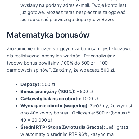
wysłany na podany adres e-mail. Twoje konto jest
już gotowe. Możesz teraz bezpiecznie zalogować
się i dokonać pierwszego depozytu w
Bizzo
.
Matematyka bonusów
Zrozumienie obliczeń stojących za bonusami jest kluczowe
dla realistycznej oceny ich wartości. Przeanalizujmy
typowy bonus powitalny „100% do 500 zł + 100
darmowych spinów”. Załóżmy, że wpłacasz 500 zł.
Depozyt:
500 zł
Bonus pieniężny (100%):
+500 zł
Całkowity balans do obrotu:
1000 zł
Wymaganie obrotu (wagering):
Załóżmy, że wynosi
ono 40x kwoty bonusu. Obliczenie: 500 zł (bonus) *
40 = 20 000 zł.
Średni RTP (Stopa Zwrotu dla Gracza):
Jeśli grasz
w automaty o średnim RTP 96%, kasyno ma