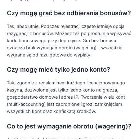
Czy mogę grać bez odbierania bonusów?
Tak, absolutnie. Podczas rejestracji często istnieje opcja
rezygnacji z bonusów. Możesz też po prostu nie wpisywać
kodu bonusowego przy depozycie. Gra bez bonusu
oznacza brak wymagań obrotu (wagering) – wszystkie
wygrane są od razu gotowe do wypłaty.
Czy mogę mieć tylko jedno konto?
Tak, zgodnie z regulaminem każdego licencjonowanego
kasyna, dozwolone jest tylko jedno konto na gracza,
gospodarstwo domowe i adres IP. Tworzenie wielu kont
(multi-accounting) jest zabronione i grozi zamknięciem
wszystkich kont oraz konfiskatą środków.
Co to jest wymaganie obrotu (wagering)?