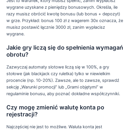
Jest to warunek, który musisz spełnić, zanim wypłacisz
wygrane uzyskane z pieniędzy bonusowych. Określa, ile
razy musisz obrócić kwotę bonusu (lub bonus + depozyt)
w grze. Przykład: bonus 100 zł z wagerem 30x oznacza, że
musisz postawić łącznie 3000 zł, zanim wypłacisz
wygrane.
Jakie gry liczą się do spełnienia wymagań
obrotu?
Zazwyczaj automaty slotowe liczą się w 100%, a gry
stołowe (jak blackjack czy ruletka) tylko w niewielkim
procencie (np. 10-20%). Zawsze, ale to zawsze, sprawdź
sekcję „Warunki promocji” lub „Grami objętymi” w
regulaminie bonusu, aby poznać dokładne współczynniki.
Czy mogę zmienić walutę konta po
rejestracji?
Najczęściej nie jest to możliwe. Waluta konta jest