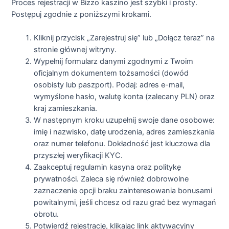
Proces rejestracji w Bizzo kaszino jest szybki i prosty.
Postępuj zgodnie z poniższymi krokami.
Kliknij przycisk „Zarejestruj się” lub „Dołącz teraz” na
stronie głównej witryny.
Wypełnij formularz danymi zgodnymi z Twoim
oficjalnym dokumentem tożsamości (dowód
osobisty lub paszport). Podaj: adres e-mail,
wymyślone hasło, walutę konta (zalecany PLN) oraz
kraj zamieszkania.
W następnym kroku uzupełnij swoje dane osobowe:
imię i nazwisko, datę urodzenia, adres zamieszkania
oraz numer telefonu. Dokładność jest kluczowa dla
przyszłej weryfikacji KYC.
Zaakceptuj regulamin kasyna oraz politykę
prywatności. Zaleca się również dobrowolne
zaznaczenie opcji braku zainteresowania bonusami
powitalnymi, jeśli chcesz od razu grać bez wymagań
obrotu.
Potwierdź rejestrację, klikając link aktywacyjny