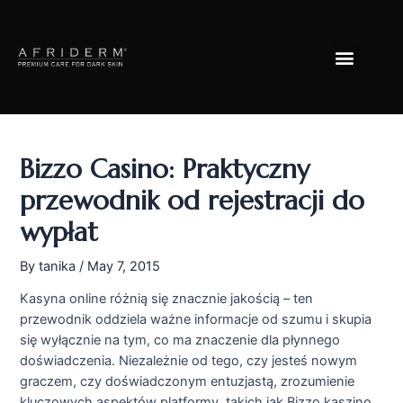
Skip
Post
to
navigation
Menu
content
Bizzo Casino: Praktyczny
przewodnik od rejestracji do
wypłat
By
tanika
/
May 7, 2015
Kasyna online różnią się znacznie jakością – ten
przewodnik oddziela ważne informacje od szumu i skupia
się wyłącznie na tym, co ma znaczenie dla płynnego
doświadczenia. Niezależnie od tego, czy jesteś nowym
graczem, czy doświadczonym entuzjastą, zrozumienie
kluczowych aspektów platformy, takich jak Bizzo kaszino,