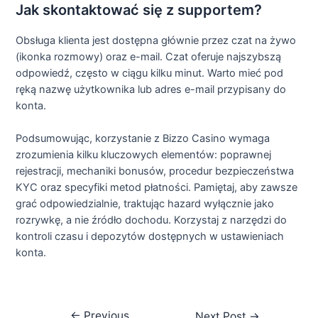
Jak skontaktować się z supportem?
Obsługa klienta jest dostępna głównie przez czat na żywo
(ikonka rozmowy) oraz e-mail. Czat oferuje najszybszą
odpowiedź, często w ciągu kilku minut. Warto mieć pod
ręką nazwę użytkownika lub adres e-mail przypisany do
konta.
Podsumowując, korzystanie z Bizzo Casino wymaga
zrozumienia kilku kluczowych elementów: poprawnej
rejestracji, mechaniki bonusów, procedur bezpieczeństwa
KYC oraz specyfiki metod płatności. Pamiętaj, aby zawsze
grać odpowiedzialnie, traktując hazard wyłącznie jako
rozrywkę, a nie źródło dochodu. Korzystaj z narzędzi do
kontroli czasu i depozytów dostępnych w ustawieniach
konta.
←
Previous
Next Post
→