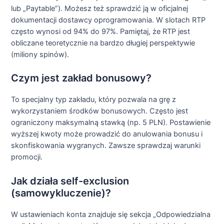
lub „Paytable”). Możesz też sprawdzić ją w oficjalnej
dokumentacji dostawcy oprogramowania. W slotach RTP
często wynosi od 94% do 97%. Pamiętaj, że RTP jest
obliczane teoretycznie na bardzo długiej perspektywie
(miliony spinów).
Czym jest zakład bonusowy?
To specjalny typ zakładu, który pozwala na grę z
wykorzystaniem środków bonusowych. Często jest
ograniczony maksymalną stawką (np. 5 PLN). Postawienie
wyższej kwoty może prowadzić do anulowania bonusu i
skonfiskowania wygranych. Zawsze sprawdzaj warunki
promocji.
Jak działa self-exclusion
(samowykluczenie)?
W ustawieniach konta znajduje się sekcja „Odpowiedzialna