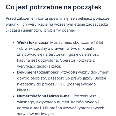
Co jest potrzebne na początek
Przed założeniem konta upewnij się, że spełniasz poniższe
warunki. Ich weryfikacja na wczesnym etapie zaoszczędzi
ci czasu i uniemożliwi problemy później.
Wiek i lokalizacja
: Musisz mieć ukończone 18 lat
(lub wiek zgodny z prawem w twoim kraju) i
znajdować się na terytorium, gdzie działalność
kasyna jest dozwolona. Operator korzysta z
weryfikacji geolokalizacji.
Dokument tożsamości
: Przygotuj ważny dokument:
dowód osobisty, paszport lub prawo jazdy. Będzie
niezbędny do procesu KYC (poznaj swojego
klienta).
Numer telefonu i adres e-mail
: Potrzebujesz
własnego, aktywnego numeru komórkowego i
adresu e-mail. Nie można używać tymczasowych
serwisów mailowych.