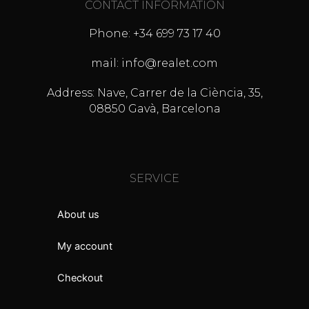
CONTACT INFORMATION
Phone: +34 699 73 17 40
mail: info@realet.com
Address: Nave, Carrer de la Ciència, 35,
08850 Gavà, Barcelona
SERVICE
About us
My account
Checkout