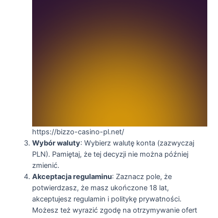
https://bizzo-casino-pl.net/
Wybór waluty
: Wybierz walutę konta (zazwyczaj
PLN). Pamiętaj, że tej decyzji nie można później
zmienić.
Akceptacja regulaminu
: Zaznacz pole, że
potwierdzasz, że masz ukończone 18 lat,
akceptujesz regulamin i politykę prywatności.
Możesz też wyrazić zgodę na otrzymywanie ofert