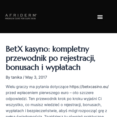
Skip
Post
to
navigation
Menu
content
BetX kasyno: kompletny
przewodnik po rejestracji,
bonusach i wypłatach
By
tanika
/
May 3, 2017
Wielu graczy ma pytania dotyczące
https://betxcasino.eu/
przed wpłaceniem pierwszego euro – oto szczere
odpowiedzi. Ten przewodnik krok po kroku wyjaśni Ci
wszystko, co musisz wiedzieć o rejestracji, bonusach,
wypłatach i bezpieczeństwie, abyś mógł rozpocząć grę z
pełną świadomością. Znajdziesz tu również praktyczne