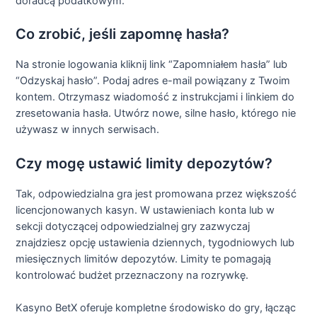
doradcą podatkowym.
Co zrobić, jeśli zapomnę hasła?
Na stronie logowania kliknij link “Zapomniałem hasła” lub
“Odzyskaj hasło”. Podaj adres e-mail powiązany z Twoim
kontem. Otrzymasz wiadomość z instrukcjami i linkiem do
zresetowania hasła. Utwórz nowe, silne hasło, którego nie
używasz w innych serwisach.
Czy mogę ustawić limity depozytów?
Tak, odpowiedzialna gra jest promowana przez większość
licencjonowanych kasyn. W ustawieniach konta lub w
sekcji dotyczącej odpowiedzialnej gry zazwyczaj
znajdziesz opcję ustawienia dziennych, tygodniowych lub
miesięcznych limitów depozytów. Limity te pomagają
kontrolować budżet przeznaczony na rozrywkę.
Kasyno BetX oferuje kompletne środowisko do gry, łącząc