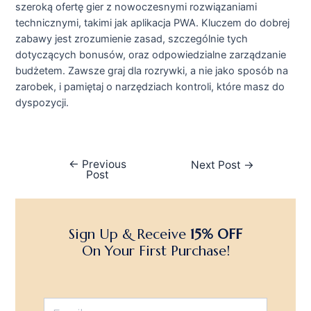
szeroką ofertę gier z nowoczesnymi rozwiązaniami
technicznymi, takimi jak aplikacja PWA. Kluczem do dobrej
zabawy jest zrozumienie zasad, szczególnie tych
dotyczących bonusów, oraz odpowiedzialne zarządzanie
budżetem. Zawsze graj dla rozrywki, a nie jako sposób na
zarobek, i pamiętaj o narzędziach kontroli, które masz do
dyspozycji.
←
Previous
Next Post
→
Post
Sign Up & Receive
15% OFF
On Your First Purchase!