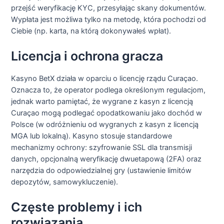
przejść weryfikację KYC, przesyłając skany dokumentów.
Wypłata jest możliwa tylko na metodę, która pochodzi od
Ciebie (np. karta, na którą dokonywałeś wpłat).
Licencja i ochrona gracza
Kasyno BetX działa w oparciu o licencję rządu Curaçao.
Oznacza to, że operator podlega określonym regulacjom,
jednak warto pamiętać, że wygrane z kasyn z licencją
Curaçao mogą podlegać opodatkowaniu jako dochód w
Polsce (w odróżnieniu od wygranych z kasyn z licencją
MGA lub lokalną). Kasyno stosuje standardowe
mechanizmy ochrony: szyfrowanie SSL dla transmisji
danych, opcjonalną weryfikację dwuetapową (2FA) oraz
narzędzia do odpowiedzialnej gry (ustawienie limitów
depozytów, samowykluczenie).
Częste problemy i ich
rozwiązania