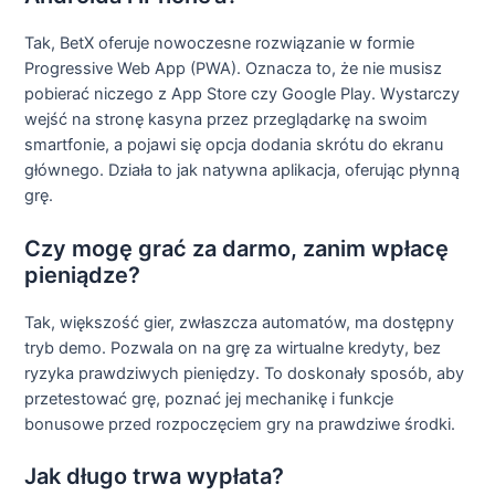
Tak, BetX oferuje nowoczesne rozwiązanie w formie
Progressive Web App (PWA). Oznacza to, że nie musisz
pobierać niczego z App Store czy Google Play. Wystarczy
wejść na stronę kasyna przez przeglądarkę na swoim
smartfonie, a pojawi się opcja dodania skrótu do ekranu
głównego. Działa to jak natywna aplikacja, oferując płynną
grę.
Czy mogę grać za darmo, zanim wpłacę
pieniądze?
Tak, większość gier, zwłaszcza automatów, ma dostępny
tryb demo. Pozwala on na grę za wirtualne kredyty, bez
ryzyka prawdziwych pieniędzy. To doskonały sposób, aby
przetestować grę, poznać jej mechanikę i funkcje
bonusowe przed rozpoczęciem gry na prawdziwe środki.
Jak długo trwa wypłata?