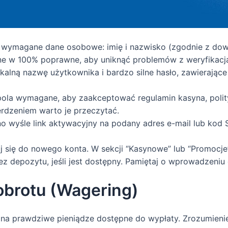
ymagane dane osobowe: imię i nazwisko (zgodnie z dowod
one w 100% poprawne, aby uniknąć problemów z weryfikacją
alną nazwę użytkownika i bardzo silne hasło, zawierające d
ola wymagane, aby zaakceptować regulamin kasyna, polity
erdzeniem warto je przeczytać.
 wyśle link aktywacyjny na podany adres e-mail lub kod SM
j się do nowego konta. W sekcji “Kasynowe” lub “Promocj
bez depozytu, jeśli jest dostępny. Pamiętaj o wprowadzen
 obrotu (Wagering)
a prawdziwe pieniądze dostępne do wypłaty. Zrozumienie