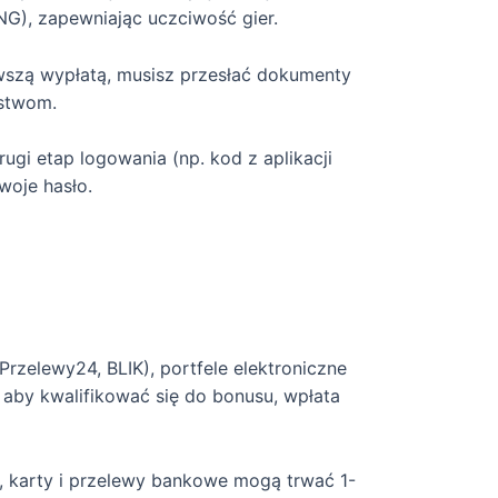
NG), zapewniając uczciwość gier.
wszą wypłatą, musisz przesłać dokumenty
ustwom.
ugi etap logowania (np. kod z aplikacji
woje hasło.
rzelewy24, BLIK), portfele elektroniczne
e aby kwalifikować się do bonusu, wpłata
, karty i przelewy bankowe mogą trwać 1-