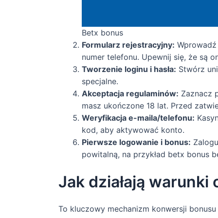
Betx bonus
Formularz rejestracyjny:
Wprowadź w
numer telefonu. Upewnij się, że są 
Tworzenie loginu i hasła:
Stwórz unik
specjalne.
Akceptacja regulaminów:
Zaznacz p
masz ukończone 18 lat. Przed zatwi
Weryfikacja e-maila/telefonu:
Kasyno
kod, aby aktywować konto.
Pierwsze logowanie i bonus:
Zalogu
powitalną, na przykład betx bonus 
Jak działają warunki
To kluczowy mechanizm konwersji bonusu n