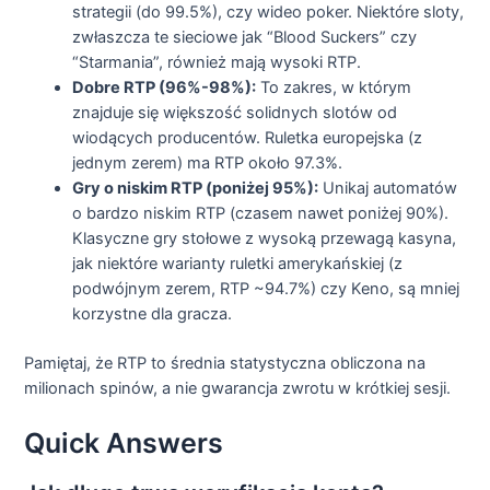
strategii (do 99.5%), czy wideo poker. Niektóre sloty,
zwłaszcza te sieciowe jak “Blood Suckers” czy
“Starmania”, również mają wysoki RTP.
Dobre RTP (96%-98%):
To zakres, w którym
znajduje się większość solidnych slotów od
wiodących producentów. Ruletka europejska (z
jednym zerem) ma RTP około 97.3%.
Gry o niskim RTP (poniżej 95%):
Unikaj automatów
o bardzo niskim RTP (czasem nawet poniżej 90%).
Klasyczne gry stołowe z wysoką przewagą kasyna,
jak niektóre warianty ruletki amerykańskiej (z
podwójnym zerem, RTP ~94.7%) czy Keno, są mniej
korzystne dla gracza.
Pamiętaj, że RTP to średnia statystyczna obliczona na
milionach spinów, a nie gwarancja zwrotu w krótkiej sesji.
Quick Answers