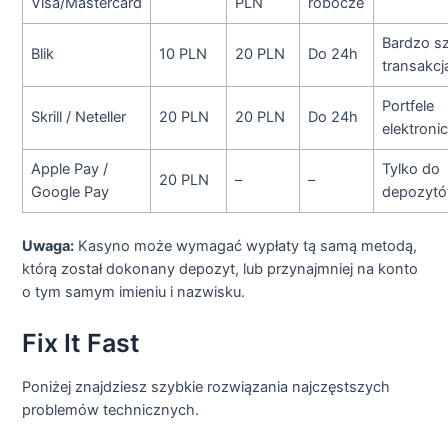
Visa/Mastercard
PLN
robocze
Bardzo s
Blik
10 PLN
20 PLN
Do 24h
transakcj
Portfele
Skrill / Neteller
20 PLN
20 PLN
Do 24h
elektroni
Apple Pay /
Tylko do
20 PLN
–
–
Google Pay
depozyt
Uwaga:
Kasyno może wymagać wypłaty tą samą metodą,
którą został dokonany depozyt, lub przynajmniej na konto
o tym samym imieniu i nazwisku.
Fix It Fast
Poniżej znajdziesz szybkie rozwiązania najczęstszych
problemów technicznych.