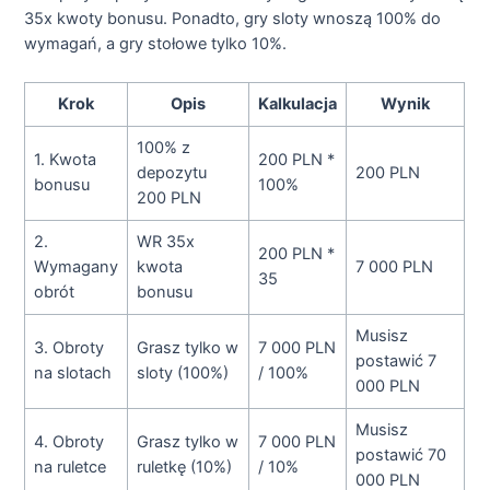
35x kwoty bonusu. Ponadto, gry sloty wnoszą 100% do
wymagań, a gry stołowe tylko 10%.
Krok
Opis
Kalkulacja
Wynik
100% z
1. Kwota
200 PLN *
depozytu
200 PLN
bonusu
100%
200 PLN
2.
WR 35x
200 PLN *
Wymagany
kwota
7 000 PLN
35
obrót
bonusu
Musisz
3. Obroty
Grasz tylko w
7 000 PLN
postawić 7
na slotach
sloty (100%)
/ 100%
000 PLN
Musisz
4. Obroty
Grasz tylko w
7 000 PLN
postawić 70
na ruletce
ruletkę (10%)
/ 10%
000 PLN