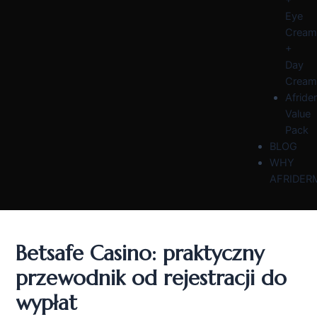
Eye
Cream
+
Day
Cream
Afride
Value
Pack
BLOG
WHY
AFRIDER
Betsafe Casino: praktyczny
przewodnik od rejestracji do
wypłat