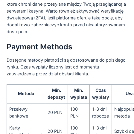
które chroni dane przesyłane między Twoją przeglądarką a
serwerami kasyna. Warto również aktywować weryfikację
dwuetapową (2FA), jeśli platforma oferuje taką opcję, aby
dodatkowo zabezpieczyć konto przed nieautoryzowanym
dostępem.
Payment Methods
Dostępne metody płatności są dostosowane do polskiego
rynku. Czas wypłaty liczony jest od momentu
zatwierdzenia przez dział obsługi klienta.
Min.
Min.
Czas
Metoda
Uwa
depozyt
wypłata
wypłaty
Przelewy
100
1-3 dni
Najpopula
20 PLN
bankowe
PLN
robocze
metoda
Karty
100
1-3 dni
20 PLN
Szybki d