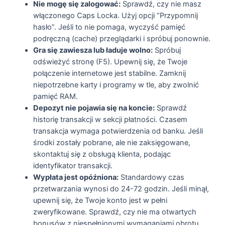
Nie mogę się zalogować:
Sprawdź, czy nie masz
włączonego Caps Locka. Użyj opcji “Przypomnij
hasło”. Jeśli to nie pomaga, wyczyść pamięć
podręczną (cache) przeglądarki i spróbuj ponownie.
Gra się zawiesza lub ładuje wolno:
Spróbuj
odświeżyć stronę (F5). Upewnij się, że Twoje
połączenie internetowe jest stabilne. Zamknij
niepotrzebne karty i programy w tle, aby zwolnić
pamięć RAM.
Depozyt nie pojawia się na koncie:
Sprawdź
historię transakcji w sekcji płatności. Czasem
transakcja wymaga potwierdzenia od banku. Jeśli
środki zostały pobrane, ale nie zaksięgowane,
skontaktuj się z obsługą klienta, podając
identyfikator transakcji.
Wypłata jest opóźniona:
Standardowy czas
przetwarzania wynosi do 24-72 godzin. Jeśli minął,
upewnij się, że Twoje konto jest w pełni
zweryfikowane. Sprawdź, czy nie ma otwartych
bonusów z niespełnionymi wymaganiami obrotu.