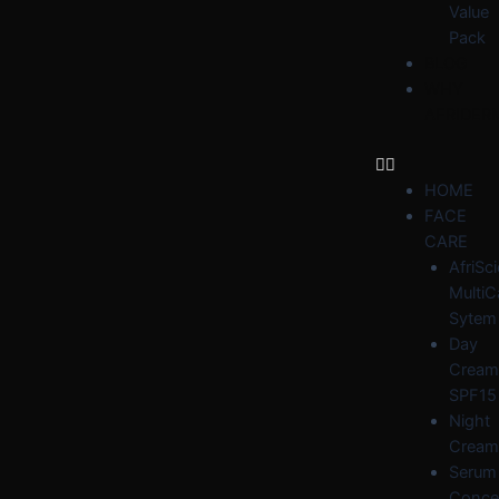
Value
Pack
BLOG
WHY
AFRIDER
HOME
FACE
CARE
AfriSc
MultiC
Sytem
Day
Cream
SPF15
Night
Cream
Serum
Conce