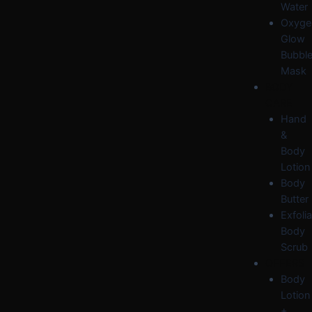
Water
Oxyge
Glow
Bubbl
Mask
BODY
CARE
Hand
&
Body
Lotion
Body
Butter
Exfolia
Body
Scrub
OFFERS
Body
Lotion
+