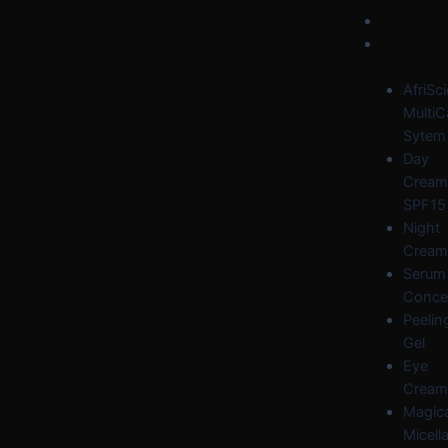
Skip
Post
Menu
HOME
to
navigation
FACE
content
CARE
AfriSc
MultiC
Sytem
Day
Cream
SPF15
Night
Cream
Serum
Conce
Peelin
Gel
Eye
Cream
Magica
Micella