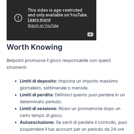
Worth Knowing
Betpoint promuove il gioco responsabile con questi
strumenti:
Limiti di deposito:
Imposta un importo massimo
giornaliero, settimanale o mensile.
Limiti di perdita:
Definisci quanto puoi perdere in un
determinato periodo.
Limiti di sessione:
Ricevi un promemoria dopo un
certo tempo di gioco.
Autoesclusione:
Se senti di perdere il controllo, puoi
sospendere il tuo account per un periodo da 24 ore