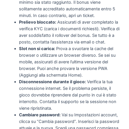
minimo sia stato raggiunto. Il bonus viene
solitamente accreditato automaticamente entro 5
minuti. In caso contrario, apri un ticket.
Prelievo bloccato:
Assicurati di aver completato la
verifica KYC (carica i documenti richiesti). Verifica di
aver soddisfatto il rollover del bonus. Se tutto è a
posto, contatta l’assistenza via email o chat.
Slot non si carica:
Prova a svuotare la cache del
browser o utilizzare un browser diverso. Se sei su
mobile, assicurati di avere l’ultima versione del
browser. Puoi anche provare la versione PWA
(Aggiungi alla schermata Home).
Disconnessione durante il gioco:
Verifica la tua
connessione internet. Se il problema persiste, il
gioco dovrebbe riprendere dal punto in cui è stato
interrotto. Contatta il supporto se la sessione non
viene ripristinata.
Cambiare password:
Vai su Impostazioni account,
clicca su “Cambia password”. Inserisci la password
attuale e la nuova. Scegli una password complessa.