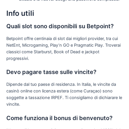
Info utili
Quali slot sono disponibili su Betpoint?
Betpoint offre centinaia di slot dai migliori provider, tra cui
NetEnt, Microgaming, Play’n GO e Pragmatic Play. Troverai
classici come Starburst, Book of Dead e jackpot
progressivi.
Devo pagare tasse sulle vincite?
Dipende dal tuo paese di residenza. In Italia, le vincite da
casinò online con licenza estera (come Curaçao) sono
soggette a tassazione IRPEF. Ti consigliamo di dichiarare le
vincite.
Come funziona il bonus di benvenuto?