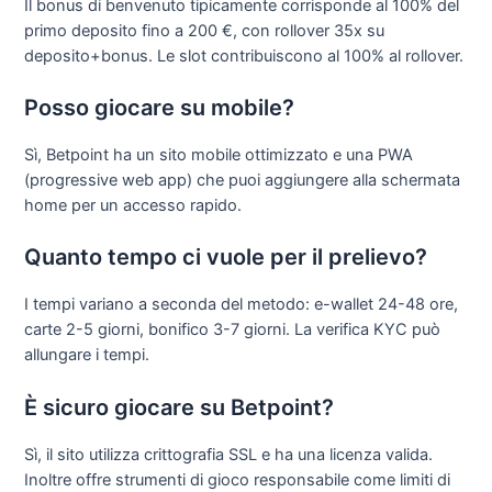
Il bonus di benvenuto tipicamente corrisponde al 100% del
primo deposito fino a 200 €, con rollover 35x su
deposito+bonus. Le slot contribuiscono al 100% al rollover.
Posso giocare su mobile?
Sì, Betpoint ha un sito mobile ottimizzato e una PWA
(progressive web app) che puoi aggiungere alla schermata
home per un accesso rapido.
Quanto tempo ci vuole per il prelievo?
I tempi variano a seconda del metodo: e-wallet 24-48 ore,
carte 2-5 giorni, bonifico 3-7 giorni. La verifica KYC può
allungare i tempi.
È sicuro giocare su Betpoint?
Sì, il sito utilizza crittografia SSL e ha una licenza valida.
Inoltre offre strumenti di gioco responsabile come limiti di