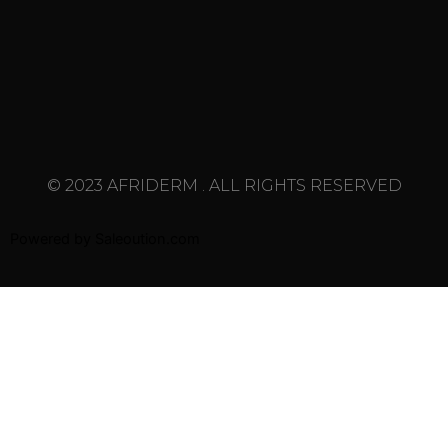
© 2023 AFRIDERM . ALL RIGHTS RESERVED
Powered by
Saleoution.com