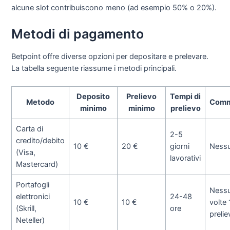
alcune slot contribuiscono meno (ad esempio 50% o 20%).
Metodi di pagamento
Betpoint offre diverse opzioni per depositare e prelevare.
La tabella seguente riassume i metodi principali.
Deposito
Prelievo
Tempi di
Metodo
Comm
minimo
minimo
prelievo
Carta di
2-5
credito/debito
10 €
20 €
giorni
Ness
(Visa,
lavorativi
Mastercard)
Portafogli
Nessu
elettronici
24-48
10 €
10 €
volte
(Skrill,
ore
prelie
Neteller)