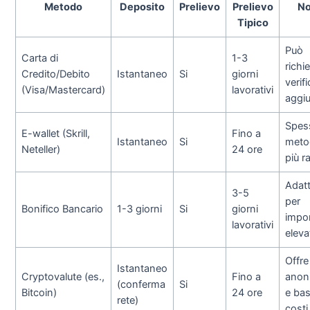
Metodo
Deposito
Prelievo
Prelievo
No
Tipico
Può
Carta di
1-3
richi
Credito/Debito
Istantaneo
Si
giorni
verif
(Visa/Mastercard)
lavorativi
aggiu
Spess
E-wallet (Skrill,
Fino a
Istantaneo
Si
meto
Neteller)
24 ore
più r
Adat
3-5
per
Bonifico Bancario
1-3 giorni
Si
giorni
impor
lavorativi
eleva
Offre
Istantaneo
Cryptovalute (es.,
Fino a
anon
(conferma
Si
Bitcoin)
24 ore
e bas
rete)
costi