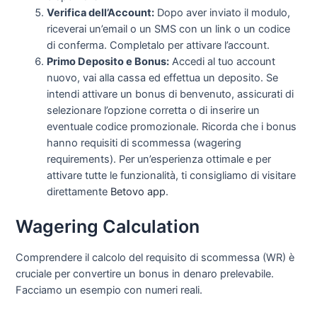
Verifica dell’Account:
Dopo aver inviato il modulo,
riceverai un’email o un SMS con un link o un codice
di conferma. Completalo per attivare l’account.
Primo Deposito e Bonus:
Accedi al tuo account
nuovo, vai alla cassa ed effettua un deposito. Se
intendi attivare un bonus di benvenuto, assicurati di
selezionare l’opzione corretta o di inserire un
eventuale codice promozionale. Ricorda che i bonus
hanno requisiti di scommessa (wagering
requirements). Per un’esperienza ottimale e per
attivare tutte le funzionalità, ti consigliamo di visitare
direttamente
Betovo app
.
Wagering Calculation
Comprendere il calcolo del requisito di scommessa (WR) è
cruciale per convertire un bonus in denaro prelevabile.
Facciamo un esempio con numeri reali.