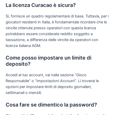
La licenza Curacao è sicura?
Sì, fornisce un quadro regolamentare di base. Tuttavia, per i
giocatori residenti in Italia, è fondamentale ricordare che le
vincite ottenute presso operatori con questa licenza
potrebbero essere considerate reddito soggetto a
tassazione, a differenza delle vincite da operatori con
licenza italiana ADM.
Come posso impostare un limite di
deposito?
Accedi al tuo account, vai nella sezione “Gioco
Responsabile” o “Impostazioni Account”. Lì troverai le
opzioni per impostare limiti di deposito giornalieri,
settimanali o mensili.
Cosa fare se dimentico la password?