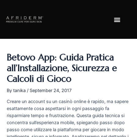
Skip
Post
to
navigation
Menu
content
Betovo App: Guida Pratica
all’Installazione, Sicurezza e
Calcoli di Gioco
By
tanika
/
September 24, 2017
Creare un account su un casinò online è rapido, ma sapere
esattamente cosa aspettarsi in ogni passaggio fa
risparmiare tempo e frustrazione. Questa guida tecnica si
concentra sull’esperienza mobile, spiegando passo dopo
passo come utilizzare la piattaforma per giocare in modo
intelligente, sicuro e informato. Analizzeremo nel dettaglio i