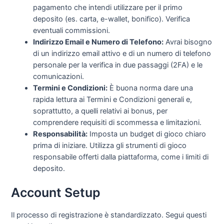
pagamento che intendi utilizzare per il primo
deposito (es. carta, e-wallet, bonifico). Verifica
eventuali commissioni.
Indirizzo Email e Numero di Telefono:
Avrai bisogno
di un indirizzo email attivo e di un numero di telefono
personale per la verifica in due passaggi (2FA) e le
comunicazioni.
Termini e Condizioni:
È buona norma dare una
rapida lettura ai Termini e Condizioni generali e,
soprattutto, a quelli relativi ai bonus, per
comprendere requisiti di scommessa e limitazioni.
Responsabilità:
Imposta un budget di gioco chiaro
prima di iniziare. Utilizza gli strumenti di gioco
responsabile offerti dalla piattaforma, come i limiti di
deposito.
Account Setup
Il processo di registrazione è standardizzato. Segui questi