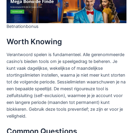
Betnationbonus
Worth Knowing
Verantwoord spelen is fundamenteel. Alle gerenommeerde
casino’s bieden tools om je speelgedrag te beheren. Je
kunt vaak dagelijkse, wekelijkse of maandelijkse
stortingslimieten instellen, waarna je niet meer kunt storten
tot de volgende periode. Sessielimieten waarschuwen je na
een bepaalde speeltijd. De meest rigoureuze tool is
zelfuitsluiting (self-exclusion), waarmee je je account voor
een langere periode (maanden tot permanent) kunt
blokkeren. Gebruik deze tools preventief; ze zijn er voor je
veiligheid.
Common Questions