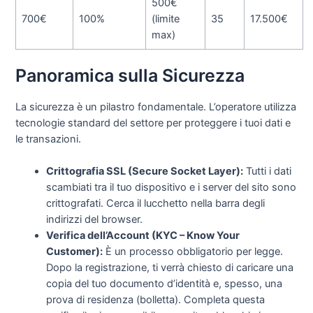
500€
700€
100%
(limite
35
17.500€
max)
Panoramica sulla Sicurezza
La sicurezza è un pilastro fondamentale. L’operatore utilizza
tecnologie standard del settore per proteggere i tuoi dati e
le transazioni.
Crittografia SSL (Secure Socket Layer):
Tutti i dati
scambiati tra il tuo dispositivo e i server del sito sono
crittografati. Cerca il lucchetto nella barra degli
indirizzi del browser.
Verifica dell’Account (KYC – Know Your
Customer):
È un processo obbligatorio per legge.
Dopo la registrazione, ti verrà chiesto di caricare una
copia del tuo documento d’identità e, spesso, una
prova di residenza (bolletta). Completa questa