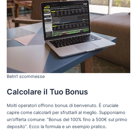
Betn1 scommesse
Calcolare il Tuo Bonus
Molti operatori offrono bonus di benvenuto. È cruciale
capire come calcolarli per sfruttarli al meglio. Supponiamo
un’offerta comune: “Bonus del 100% fino a 500€ sul primo
deposito”. Ecco la formula e un esempio pratico.