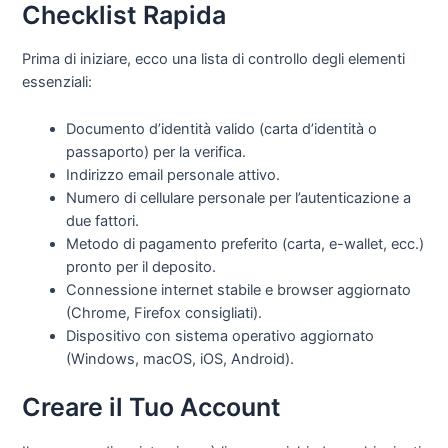
Checklist Rapida
Prima di iniziare, ecco una lista di controllo degli elementi
essenziali:
Documento d’identità valido (carta d’identità o
passaporto) per la verifica.
Indirizzo email personale attivo.
Numero di cellulare personale per l’autenticazione a
due fattori.
Metodo di pagamento preferito (carta, e-wallet, ecc.)
pronto per il deposito.
Connessione internet stabile e browser aggiornato
(Chrome, Firefox consigliati).
Dispositivo con sistema operativo aggiornato
(Windows, macOS, iOS, Android).
Creare il Tuo Account