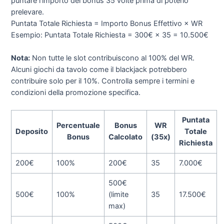
puntare l’importo del bonus 35 volte prima di poterlo
prelevare.
Puntata Totale Richiesta = Importo Bonus Effettivo × WR
Esempio: Puntata Totale Richiesta = 300€ × 35 = 10.500€
Nota:
Non tutte le slot contribuiscono al 100% del WR.
Alcuni giochi da tavolo come il blackjack potrebbero
contribuire solo per il 10%. Controlla sempre i termini e
condizioni della promozione specifica.
Puntata
Percentuale
Bonus
WR
Deposito
Totale
Bonus
Calcolato
(35x)
Richiesta
200€
100%
200€
35
7.000€
500€
500€
100%
(limite
35
17.500€
max)