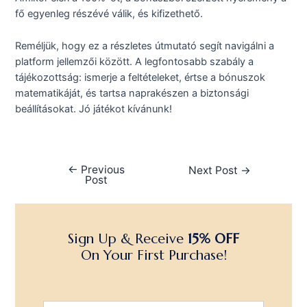
fő egyenleg részévé válik, és kifizethető.
Reméljük, hogy ez a részletes útmutató segít navigálni a
platform jellemzői között. A legfontosabb szabály a
tájékozottság: ismerje a feltételeket, értse a bónuszok
matematikáját, és tartsa naprakészen a biztonsági
beállításokat. Jó játékot kívánunk!
←
Previous
Next Post
→
Post
Sign Up & Receive
15% OFF
On Your First Purchase!