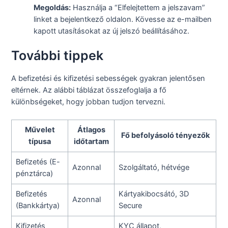
Megoldás:
Használja a “Elfelejtettem a jelszavam”
linket a bejelentkező oldalon. Kövesse az e-mailben
kapott utasításokat az új jelszó beállításához.
További tippek
A befizetési és kifizetési sebességek gyakran jelentősen
eltérnek. Az alábbi táblázat összefoglalja a fő
különbségeket, hogy jobban tudjon tervezni.
Művelet
Átlagos
Fő befolyásoló tényezők
típusa
időtartam
Befizetés (E-
Azonnal
Szolgáltató, hétvége
pénztárca)
Befizetés
Kártyakibocsátó, 3D
Azonnal
(Bankkártya)
Secure
Kifizetés
KYC állapot,