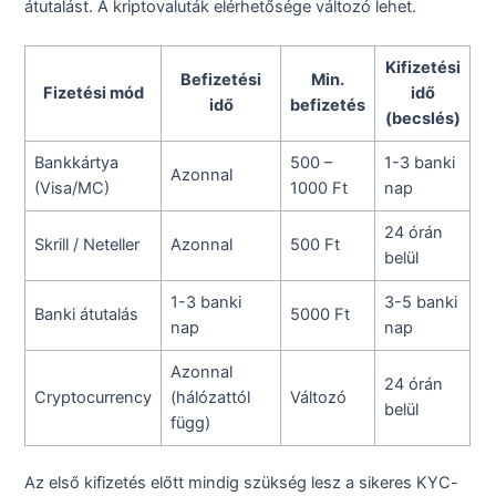
átutalást. A kriptovaluták elérhetősége változó lehet.
Kifizetési
Befizetési
Min.
Fizetési mód
idő
idő
befizetés
(becslés)
Bankkártya
500 –
1-3 banki
Azonnal
(Visa/MC)
1000 Ft
nap
24 órán
Skrill / Neteller
Azonnal
500 Ft
belül
1-3 banki
3-5 banki
Banki átutalás
5000 Ft
nap
nap
Azonnal
24 órán
Cryptocurrency
(hálózattól
Változó
belül
függ)
Az első kifizetés előtt mindig szükség lesz a sikeres KYC-