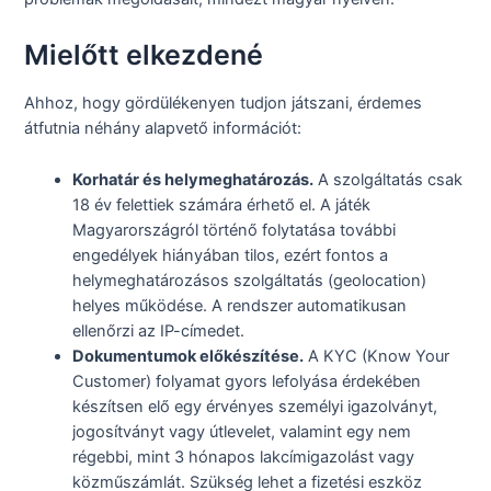
Mielőtt elkezdené
Ahhoz, hogy gördülékenyen tudjon játszani, érdemes
átfutnia néhány alapvető információt:
Korhatár és helymeghatározás.
A szolgáltatás csak
18 év felettiek számára érhető el. A játék
Magyarországról történő folytatása további
engedélyek hiányában tilos, ezért fontos a
helymeghatározásos szolgáltatás (geolocation)
helyes működése. A rendszer automatikusan
ellenőrzi az IP-címedet.
Dokumentumok előkészítése.
A KYC (Know Your
Customer) folyamat gyors lefolyása érdekében
készítsen elő egy érvényes személyi igazolványt,
jogosítványt vagy útlevelet, valamint egy nem
régebbi, mint 3 hónapos lakcímigazolást vagy
közműszámlát. Szükség lehet a fizetési eszköz