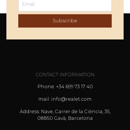
Subscribe
CONTACT INFORMATION
Phone: +34 699 73 17 40
mail: info@realet.com
Address: Nave, Carrer de la Ciència, 35,
08850 Gavà, Barcelona