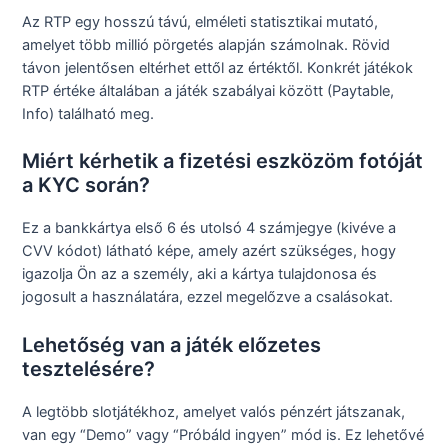
Az RTP egy hosszú távú, elméleti statisztikai mutató,
amelyet több millió pörgetés alapján számolnak. Rövid
távon jelentősen eltérhet ettől az értéktől. Konkrét játékok
RTP értéke általában a játék szabályai között (Paytable,
Info) található meg.
Miért kérhetik a fizetési eszközöm fotóját
a KYC során?
Ez a bankkártya első 6 és utolsó 4 számjegye (kivéve a
CVV kódot) látható képe, amely azért szükséges, hogy
igazolja Ön az a személy, aki a kártya tulajdonosa és
jogosult a használatára, ezzel megelőzve a csalásokat.
Lehetőség van a játék előzetes
tesztelésére?
A legtöbb slotjátékhoz, amelyet valós pénzért játszanak,
van egy “Demo” vagy “Próbáld ingyen” mód is. Ez lehetővé