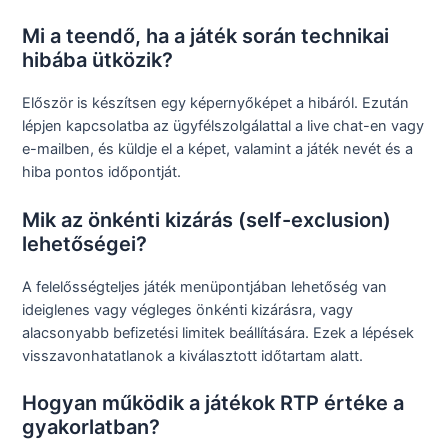
Mi a teendő, ha a játék során technikai
hibába ütközik?
Először is készítsen egy képernyőképet a hibáról. Ezután
lépjen kapcsolatba az ügyfélszolgálattal a live chat-en vagy
e-mailben, és küldje el a képet, valamint a játék nevét és a
hiba pontos időpontját.
Mik az önkénti kizárás (self-exclusion)
lehetőségei?
A felelősségteljes játék menüpontjában lehetőség van
ideiglenes vagy végleges önkénti kizárásra, vagy
alacsonyabb befizetési limitek beállítására. Ezek a lépések
visszavonhatatlanok a kiválasztott időtartam alatt.
Hogyan működik a játékok RTP értéke a
gyakorlatban?