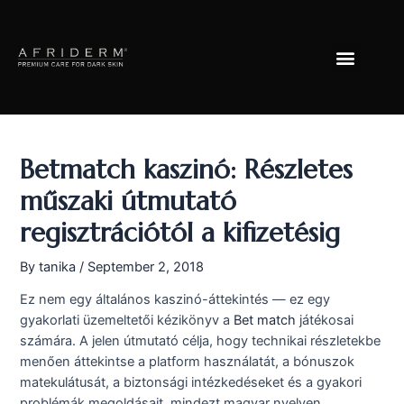
Skip
Post
to
navigation
Menu
content
Betmatch kaszinó: Részletes
műszaki útmutató
regisztrációtól a kifizetésig
By
tanika
/
September 2, 2018
Ez nem egy általános kaszinó-áttekintés — ez egy
gyakorlati üzemeltetői kézikönyv a
Bet match
játékosai
számára. A jelen útmutató célja, hogy technikai részletekbe
menően áttekintse a platform használatát, a bónuszok
matekulátusát, a biztonsági intézkedéseket és a gyakori
problémák megoldásait, mindezt magyar nyelven.