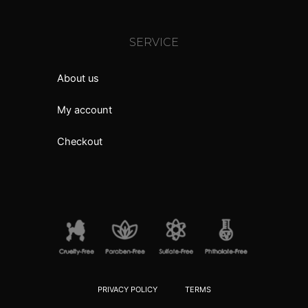
SERVICE
About us
My account
Checkout
PRIVACY POLICY
TERMS