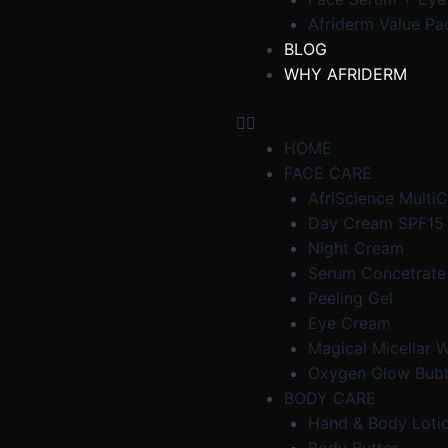
Afriderm Value Pa
BLOG
WHY AFRIDERM
HOME
FACE CARE
AfriScience Multi
Day Cream SPF15
Night Cream
Serum Concetrate
Peeling Gel
Eye Cream
Magical Micellar 
Oxygen Glow Bub
BODY CARE
Hand & Body Loti