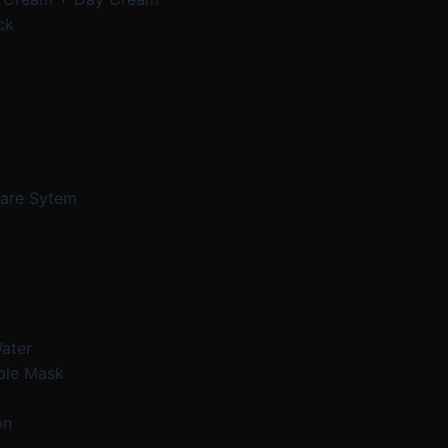
ck
Care Sytem
Water
ble Mask
on