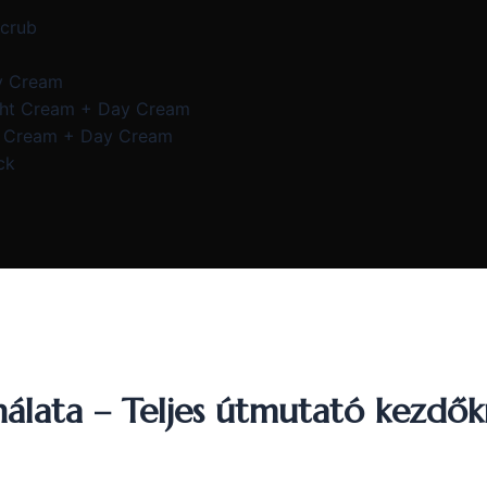
Scrub
y Cream
ght Cream + Day Cream
e Cream + Day Cream
ck
álata – Teljes útmutató kezdő