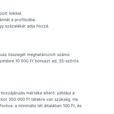
.
ott linkkel.
mlát a profilodba.
egy százalékát adja hozzá.
ónusz összegét meghatározott számú
izetésre 10 000 Ft bónuszt ad, 35-szörös
hozzájárulás mértéke eltérő: például a
kkor 350 000 Ft tétekre van szükség. Ha
ontos: a minimális tét általában 100 Ft, és