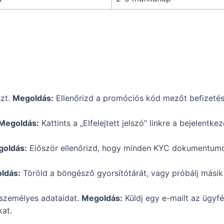
zt.
Megoldás:
Ellenőrizd a promóciós kód mezőt befizetés
Megoldás:
Kattints a „Elfelejtett jelszó” linkre a bejelentk
oldás:
Először ellenőrizd, hogy minden KYC dokumentumot f
ldás:
Töröld a böngésző gyorsítótárát, vagy próbálj másik
személyes adataidat.
Megoldás:
Küldj egy e-mailt az ügyfé
at.