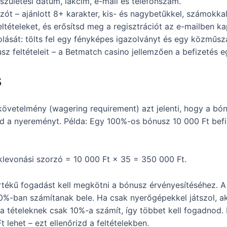
 születési dátum, lakcím, e-mail és telefonszám.
zót – ajánlott 8+ karakter, kis- és nagybetűkkel, számokkal
tételeket, és erősítsd meg a regisztrációt az e-mailben kap
ását: tölts fel egy fényképes igazolványt és egy közműszá
usz feltételeit – a Betmatch casino jellemzően a befizetés 
s
övetelmény (wagering requirement) azt jelenti, hogy a b
ed a nyereményt. Példa: Egy 100%-os bónusz 10 000 Ft bef
levonási szorzó = 10 000 Ft × 35 = 350 000 Ft.
rtékű fogadást kell megkötni a bónusz érvényesítéséhez. A 
0%-ban számítanak bele. Ha csak nyerőgépekkel játszol, a
 a tételeknek csak 10%-a számít, így többet kell fogadnod. F
 lehet – ezt ellenőrizd a feltételekben.