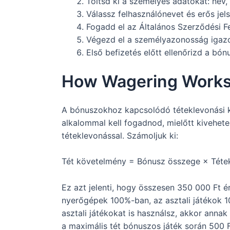
Töltsd ki a személyes adatokat: név,
Válassz felhasználónevet és erős jels
Fogadd el az Általános Szerződési Fel
Végezd el a személyazonosság igazol
Első befizetés előtt ellenőrizd a bón
How Wagering Work
A bónuszokhoz kapcsolódó téteklevonási k
alkalommal kell fogadnod, mielőtt kivehet
téteklevonással. Számoljuk ki:
Tét követelmény = Bónusz összege × Tétek
Ez azt jelenti, hogy összesen 350 000 Ft é
nyerőgépek 100%-ban, az asztali játékok 1
asztali játékokat is használsz, akkor annak
a maximális tét bónuszos játék során 500 Ft