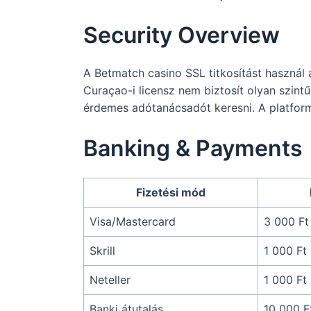
Security Overview
A Betmatch casino SSL titkosítást használ
Curaçao-i licensz nem biztosít olyan szin
érdemes adótanácsadót keresni. A platform 
Banking & Payments
Fizetési mód
Visa/Mastercard
3 000 Ft
Skrill
1 000 Ft
Neteller
1 000 Ft
Banki átutalás
10 000 F