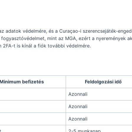
 az adatok védelmére, és a Curaçao-i szerencsejáték-enged
tű fogyasztóvédelmet, mint az MGA, ezért a nyeremények aká
2FA-t is kínál a fiók további védelmére.
Minimum befizetés
Feldolgozási idő
Azonnali
Azonnali
Azonnali
t
2-5 munkanap