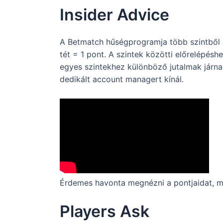
Insider Advice
A Betmatch hűségprogramja több szintből ál
tét = 1 pont. A szintek közötti előrelépésh
egyes szintekhez különböző jutalmak járna
dedikált account managert kínál.
Érdemes havonta megnézni a pontjaidat, me
Players Ask