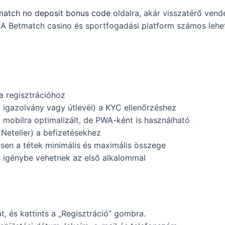
match no deposit bonus code
oldalra, akár visszatérő ven
. A Betmatch casino és sportfogadási platform számos lehet
a regisztrációhoz
igazolvány vagy útlevél) a KYC ellenőrzéshez
l mobilra optimalizált, de PWA-ként is használható
 Neteller) a befizetésekhez
ösen a tétek minimális és maximális összege
is igénybe vehetnek az első alkalommal
 és kattints a „Regisztráció” gombra.