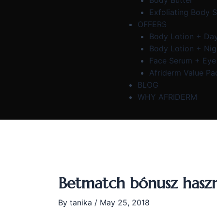
Body Butter
Exfoliating Body 
OFFERS
Body Lotion + Da
Body Lotion + Ni
Face Serum + Ey
Afriderm Value Pa
BLOG
WHY AFRIDERM
Betmatch bónusz haszn
By
tanika
/
May 25, 2018