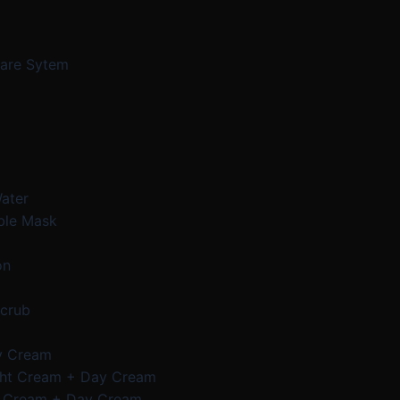
Care Sytem
Water
ble Mask
on
Scrub
y Cream
ght Cream + Day Cream
e Cream + Day Cream